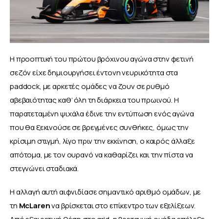
Η προοπτική του πρώτου βρόχινου αγώνα στην φετινή 
σεζόν είχε δημιουργήσει έντονη νευρικότητα στα 
paddock, με αρκετές ομάδες να ζουν σε ρυθμό 
αβεβαιότητας καθ’ όλη τη διάρκεια του πρωινού. Η 
παρατεταμένη ψιχάλα έδινε την εντύπωση ενός αγώνα 
που θα ξεκινούσε σε βρεγμένες συνθήκες, όμως την 
κρίσιμη στιγμή, λίγο πριν την εκκίνηση, ο καιρός άλλαξε 
απότομα, με τον ουρανό να καθαρίζει και την πίστα να 
στεγνώνει σταδιακά.
Η αλλαγή αυτή αιφνιδίασε σημαντικό αριθμό ομάδων, με 
τη 
McLaren 
να βρίσκεται στο επίκεντρο των εξελίξεων. 