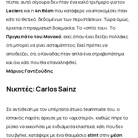
πίστα, αυτό σίγουρα δεν ήταν ένα καλό τριήμερο για τον 
Leclerc 
και η
 4η θέση
 που κατάφερε να αποκομίσει ήταν 
κάτι το θετικό, δεδομένων των περιστάσεων. Τώρα όμως, 
έρχεται η πραγματική δοκιμασία. Το «σπίτι του». Το 
Πριγκιπάτο του Μονακό
, εκεί όπου έχει δείξει πολλάκις 
ότι μπορεί να γίνει ασταμάτητος. Εκεί πρέπει να 
αποδείξει, ότι ο Καναδάς ήταν απλά ένα στραβοπάτημα 
και όχι κάτι που θα επαναληφθεί.
Μάριος Γαντζούδης
Νικητές: Carlos Sainz
Σε αντίθεση με τον υπέρτατα άτυχο teammate του, ο 
Ισπανός παρότι άρχισε με το «αριστερό», καθώς πήρε το 
ρίσκο να εκκινήσει με ενδιάμεσα ελαστικά, κάτι που δεν 
του βγήκε, κατάφερε με ένα θαυμάσιο
 stint
 στην 
μέση 