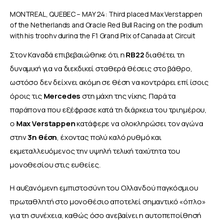
MONTREAL, QUEBEC – MAY 24: Third placed Max Verstappen
of the Netherlands and Oracle Red Bull Racing on the podium
with his trophy during the F1 Grand Prix of Canada at Circuit
Gilles-Villeneuve on May 24, 2026 in Montreal, Quebec. (Photo
Στον Καναδά επιβεβαιώθηκε ότι η 
RB22 
διαθέτει τη 
by Peter Fox/Getty Images) // Getty Images / Red Bull Content
δυναμική για να διεκδικεί σταθερά θέσεις στο βάθρο, 
Pool // SI202605250032 // Usage for editorial use only //
ωστόσο δεν δείχνει ακόμη σε θέση να κοντράρει επί ίσοις 
όροις τις 
Mercedes 
στη μάχη της νίκης. Παρά τα 
παράπονα που εξέφρασε κατά τη διάρκεια του τριημέρου, 
ο 
Max Verstappen
 κατάφερε να ολοκληρώσει τον αγώνα 
στην 
3η θέση
, έχοντας πολύ καλό ρυθμό και 
εκμεταλλευόμενος την υψηλή τελική ταχύτητα του 
μονοθεσίου στις ευθείες.
Η αυξανόμενη εμπιστοσύνη του Ολλανδού παγκόσμιου 
πρωταθλητή στο μονοθέσιο αποτελεί σημαντικό «όπλο» 
για τη συνέχεια, καθώς όσο ανεβαίνει η αυτοπεποίθησή 