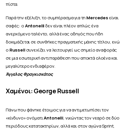
πίστα.
Παρά την εξέλιξη, το συμπέρασμα για τη 
Mercedes 
είναι 
σαφές: ο 
Antonelli 
δεν είναι πλέον απλώς ένα 
ανερχόμενο ταλέντο, αλλά ένας οδηγός που ήδη 
δοκιμάζεται σε συνθήκες πραγματικής μάχης τίτλου, ενώ 
ο 
Russell 
συνεχίζει να λειτουργεί ως σημείο αναφοράς 
σε μια εσωτερική αντιπαράθεση που αποκτά ολοένα και 
μεγαλύτερο ενδιαφέρον. 
Άγγελος Φραγκισκάτος
Χαμένοι: George Russell
Πάνω που φάνηκε έτοιμος για να αντιμετωπίσει τον 
«κίνδυνο» ονόματι 
Antonelli
, νικώντας τον νεαρό σε δύο 
περιόδους κατατακτηρίων, αλλά και στον αγώνα Sprint, 