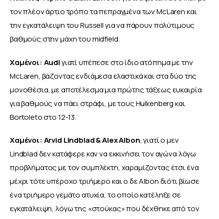
τον πλέον άρτιο τρόπο τα πεπραγμένα των McLaren και 
την εγκατάλειψη του Russell για να πάρουν πολύτιμους 
βαθμούς στην μάχη του midfield.
Χαμένοι: Audi 
γιατί υπέπεσε στο ίδιο ατόπημα με την 
McLaren, βάζοντας ενδιάμεσα ελαστικά και στα δύο της 
μονοθέσια, με αποτέλεσμα μια πρώτης τάξεως ευκαιρία 
για βαθμούς να πάει στράφι, με τους Hulkenberg και 
Bortoleto στο 12-13.
Χαμένοι: Arvid Lindblad & Alex Albon
, γιατί ο μεν 
Lindblad δεν κατάφερε καν να εκκινήσει τον αγώνα λόγω 
προβλήματος με τον συμπλέκτη, χαραμίζοντας έτσι ένα 
μέχρι τότε υπέροχο τριήμερο και ο δε Albon διότι βίωσε 
ένα τριήμερο γεμάτο ατυχία, το οποίο κατέληξε σε 
εγκατάλειψη, λόγω της «στούκας» που δέχθηκε από τον 