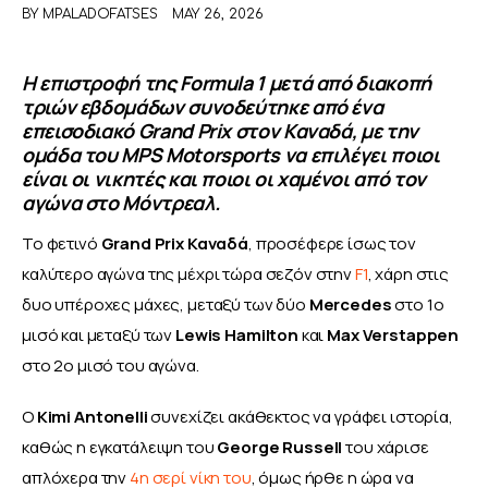
BY
MPALADOFATSES
MAY 26, 2026
ΑΦΙΕΡΩΜΑΤΑ
Η επιστροφή της Formula 1 μετά από διακοπή
τριών εβδομάδων συνοδεύτηκε από ένα
MEET THE TEAM
επεισοδιακό Grand Prix στον Καναδά, με την
ομάδα του MPS Motorsports να επιλέγει ποιοι
είναι οι νικητές και ποιοι οι χαμένοι από τον
αγώνα στο Μόντρεαλ.
Το φετινό 
Grand Prix Καναδά
, προσέφερε ίσως τον 
καλύτερο αγώνα της μέχρι τώρα σεζόν στην 
F1
, χάρη στις 
δυο υπέροχες μάχες, μεταξύ των δύο 
Mercedes 
στο 1ο 
μισό και μεταξύ των 
Lewis Hamilton
 και 
Max Verstappen
στο 2ο μισό του αγώνα. 
Ο 
Kimi Antonelli
 συνεχίζει ακάθεκτος να γράφει ιστορία, 
καθώς η εγκατάλειψη του 
George Russell
 του χάρισε 
απλόχερα την
 4η σερί νίκη του
, όμως ήρθε η ώρα να 