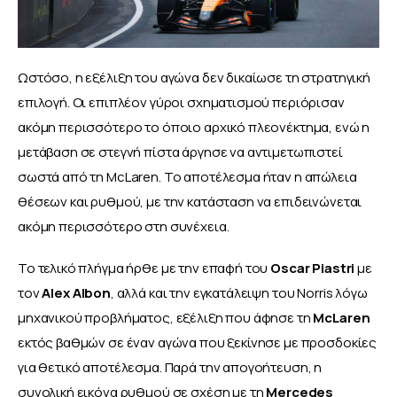
Ωστόσο, η εξέλιξη του αγώνα δεν δικαίωσε τη στρατηγική 
επιλογή. Οι επιπλέον γύροι σχηματισμού περιόρισαν 
ακόμη περισσότερο το όποιο αρχικό πλεονέκτημα, ενώ η 
μετάβαση σε στεγνή πίστα άργησε να αντιμετωπιστεί 
σωστά από τη McLaren. Το αποτέλεσμα ήταν η απώλεια 
θέσεων και ρυθμού, με την κατάσταση να επιδεινώνεται 
ακόμη περισσότερο στη συνέχεια.
Το τελικό πλήγμα ήρθε με την επαφή του 
Oscar Piastri
 με 
τον 
Alex Albon
, αλλά και την εγκατάλειψη του Norris λόγω 
μηχανικού προβλήματος, εξέλιξη που άφησε τη 
McLaren 
εκτός βαθμών σε έναν αγώνα που ξεκίνησε με προσδοκίες 
για θετικό αποτέλεσμα. Παρά την απογοήτευση, η 
συνολική εικόνα ρυθμού σε σχέση με τη 
Mercedes 