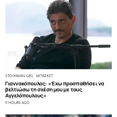
STOIXIMAN GBL
ΜΠΆΣΚΕΤ
Γιαννακόπουλος: «Έχω προσπαθήσει να
βελτιώσω τη σχέση μου με τους
Αγγελόπουλους»
11 HOURS AGO