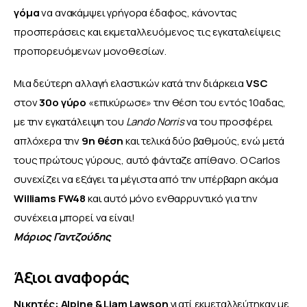
γόμα
 να ανακάμψει γρήγορα έδαφος, κάνοντας 
προσπεράσεις και εκμεταλλευόμενος τις εγκαταλείψεις 
προπορευόμενων μονοθεσίων. 
Μια δεύτερη αλλαγή ελαστικών κατά την διάρκεια 
VSC 
στον 
30ο γύρο
 «επικύρωσε» την θέση του εντός 10αδας, 
με την εγκατάλειψη του 
Lando Norris
 να του προσφέρει 
απλόχερα την 
9η θέση
 και τελικά δύο βαθμούς, ενώ μετά 
τους πρώτους γύρους, αυτό φάνταζε απίθανο. Ο Carlos 
συνεχίζει να εξάγει τα μέγιστα από την υπέρβαρη ακόμα 
Williams FW48
 και αυτό μόνο ενθαρρυντικό για την 
συνέχεια μπορεί να είναι!
Μάριος Γαντζούδης
Άξιοι αναφοράς
Νικητές: Alpine & Liam Lawson
 γιατί εκμεταλλεύτηκαν με 