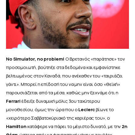
Νo Simulator, no problem!
 Ο Βρετανός «παράτησε» τον 
προσομοιωτή, βούτηξε στα δεδομένα και εμφανίστηκε 
βελτιωμένος στον Καναδά, που ανέκαθεν του «ταιριάζει 
γάντι». Μπορεί η επίδοσή του να μην είναι όσο «θεϊκή» 
παρουσιάζεται από τα μέσα, καθώς μην ξεχνάμε ότι η 
Ferrari 
έδειξε δυναμική μόλις 3ου ταχύτερου 
μονοθεσίου, όμως την ώρα που ο 
Leclerc 
βίωνε το 
«χειρότερο Σαββατοκύριακό της καριέρας του», ο 
Hamilton 
κατάφερε να πάρει το μέγιστο δυνατό, με την
 2η 
θέση
, ύστερα από μια φανταστική μάχη με τον Max 