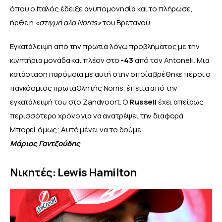
όπου ο Ιταλός έδειξε ανυπομονησία και το πλήρωσε, 
ήρθε η 
«στιγμή αλα Norris»
 του Βρετανού.
Εγκατάλειψη από την πρωτιά λόγω προβλήματος με την 
κινητήρια μονάδα και πλέον στο 
-43
 από τον Antonelli. Μια 
κατάσταση παρόμοια με αυτή στην οποία βρέθηκε πέρσι ο 
παγκόσμιος πρωταθλητής Norris, έπειτα από την 
εγκατάλειψή του στo Zandvoort. Ο 
Russell 
έχει απείρως 
περισσότερο χρόνο για να ανατρέψει την διαφορά. 
Μπορεί όμως; Αυτό μένει να το δούμε.
Μάριος Γαντζούδης
Νικητές: Lewis Hamilton