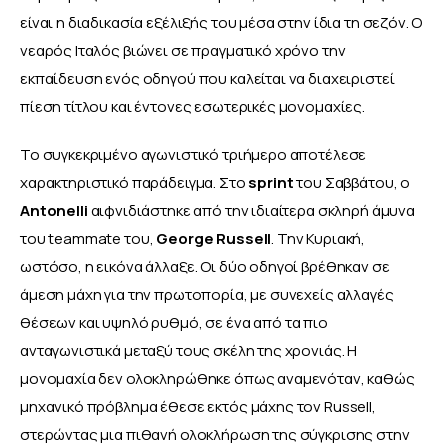
είναι η διαδικασία εξέλιξής του μέσα στην ίδια τη σεζόν. Ο 
νεαρός Ιταλός βιώνει σε πραγματικό χρόνο την 
εκπαίδευση ενός οδηγού που καλείται να διαχειριστεί 
πίεση τίτλου και έντονες εσωτερικές μονομαχίες.
Το συγκεκριμένο αγωνιστικό τριήμερο αποτέλεσε 
χαρακτηριστικό παράδειγμα. Στο 
sprint
 του Σαββάτου, ο 
Antonelli 
αιφνιδιάστηκε από την ιδιαίτερα σκληρή άμυνα 
του teammate του, 
George Russell
. Την Κυριακή, 
ωστόσο, η εικόνα άλλαξε. Οι δύο οδηγοί βρέθηκαν σε 
άμεση μάχη για την πρωτοπορία, με συνεχείς αλλαγές 
θέσεων και υψηλό ρυθμό, σε ένα από τα πιο 
ανταγωνιστικά μεταξύ τους σκέλη της χρονιάς. Η 
μονομαχία δεν ολοκληρώθηκε όπως αναμενόταν, καθώς 
μηχανικό πρόβλημα έθεσε εκτός μάχης τον Russell, 
στερώντας μια πιθανή ολοκλήρωση της σύγκρισης στην 