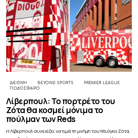
ΔΙΕΘΝΉ
BEYOND SPORTS
PREMIER LEAGUE
ΠΟΔΌΣΦΑΙΡΟ
Λίβερπουλ: Το πορτρέτο του
Ζότα θα κοσμεί μόνιμα το
πούλμαν των Reds
Η Λίβερπουλ συνεχίζει να τιμά τη μνήμη του Ντιόγκο Ζότα,