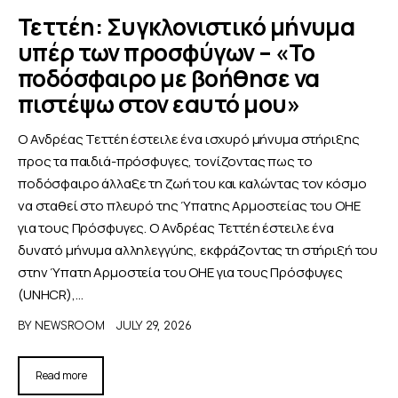
Τεττέη: Συγκλονιστικό μήνυμα
υπέρ των προσφύγων – «Το
ποδόσφαιρο με βοήθησε να
πιστέψω στον εαυτό μου»
Ο Ανδρέας Τεττέη έστειλε ένα ισχυρό μήνυμα στήριξης
προς τα παιδιά-πρόσφυγες, τονίζοντας πως το
ποδόσφαιρο άλλαξε τη ζωή του και καλώντας τον κόσμο
να σταθεί στο πλευρό της Ύπατης Αρμοστείας του ΟΗΕ
για τους Πρόσφυγες. Ο Ανδρέας Τεττέη έστειλε ένα
δυνατό μήνυμα αλληλεγγύης, εκφράζοντας τη στήριξή του
στην Ύπατη Αρμοστεία του ΟΗΕ για τους Πρόσφυγες
(UNHCR),…
BY
NEWSROOM
JULY 29, 2026
Read more