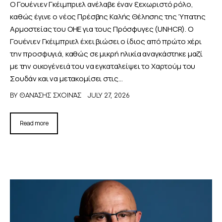
Ο Γουένιεν Γκέιμπριελ ανέλαβε έναν ξεχωριστό ρόλο,
καθώς έγινε ο νέος Πρέσβης Καλής Θέλησης της Ύπατης
Αρμοστείας του ΟΗΕ για τους Πρόσφυγες (UNHCR). Ο
Γουένιεν Γκέιμπριελ έχει βιώσει ο ίδιος από πρώτο χέρι
την προσφυγιά, καθώς σε μικρή ηλικία αναγκάστηκε μαζί
με την οικογένειά του να εγκαταλείψει το Χαρτούμ του
Σουδάν και να μετακομίσει στις…
BY
ΘΑΝΆΣΗΣ ΣΧΟΙΝΆΣ
JULY 27, 2026
Read more