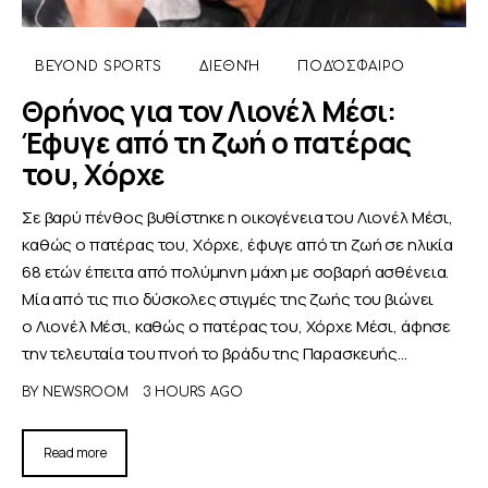
ΑΦΙΕΡΩΜΑΤΑ
BEYOND SPORTS
ΔΙΕΘΝΉ
ΠΟΔΌΣΦΑΙΡΟ
Θρήνος για τον Λιονέλ Μέσι:
MEET THE TEAM
Έφυγε από τη ζωή ο πατέρας
του, Χόρχε
Σε βαρύ πένθος βυθίστηκε η οικογένεια του Λιονέλ Μέσι,
καθώς ο πατέρας του, Χόρχε, έφυγε από τη ζωή σε ηλικία
68 ετών έπειτα από πολύμηνη μάχη με σοβαρή ασθένεια.
Μία από τις πιο δύσκολες στιγμές της ζωής του βιώνει
ο Λιονέλ Μέσι, καθώς ο πατέρας του, Χόρχε Μέσι, άφησε
την τελευταία του πνοή το βράδυ της Παρασκευής…
BY
NEWSROOM
3 HOURS AGO
Read more