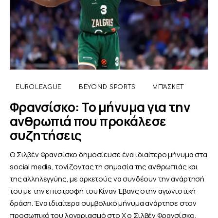
EUROLEAGUE
BEYOND SPORTS
ΜΠΆΣΚΕΤ
Φρανσίσκο: Το μήνυμα για την
ανθρωπιά που προκάλεσε
συζητήσεις
Ο Σιλβέν Φρανσίσκο δημοσίευσε ένα ιδιαίτερο μήνυμα στα
social media, τονίζοντας τη σημασία της ανθρωπιάς και
της αλληλεγγύης, με αρκετούς να συνδέουν την ανάρτησή
του με την επιστροφή του Κίναν Έβανς στην αγωνιστική
δράση. Ένα ιδιαίτερα συμβολικό μήνυμα ανάρτησε στον
προσωπικό του λογαριασμό στο X ο Σιλβέν Φρανσίσκο,