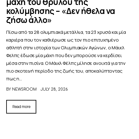
μάχη του θρύλου της
κολύμβησης – «Δεν ήθελα να
ζήσω άλλο»
Πίσω από τα 28 ολυμπιακά μετάλλια, τα 23 χρυσά και μία
καριέρα που τον καθιέρωσε ως τον πιο επιτυχημένο
αθλητή στην ιστορία των Ολυμπιακών Αγώνων, ο Μάικλ
Φελπς έδωσε μία μάχη που δεν μπορούσε να κερδίσει
μέσα στην πισίνα. Ο Μάικλ Φέλπς μίλησε ανοιχτά για την
πιο σκοτεινή περίοδο της ζωής του, αποκαλύπτοντας
πως η…
BY
NEWSROOM
JULY 28, 2026
Read more