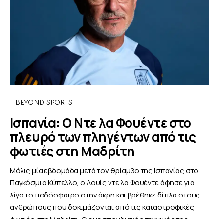
BEYOND SPORTS
Ισπανία: Ο Ντε λα Φουέντε στο
πλευρό των πληγέντων από τις
φωτιές στη Μαδρίτη
Μόλις μία εβδομάδα μετά τον θρίαμβο της Ισπανίας στο
Παγκόσμιο Κύπελλο, ο Λουίς ντε λα Φουέντε άφησε για
λίγο το ποδόσφαιρο στην άκρη και βρέθηκε δίπλα στους
ανθρώπους που δοκιμάζονται από τις καταστροφικές
φωτιές στη Μαδρίτη. Ο ομοσπονδιακός τεχνικός της