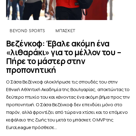
BEYOND SPORTS
ΜΠΆΣΚΕΤ
Βεζένκοφ: Έβαλε ακόμη ένα
«λιθαράκι» για το μέλλον του –
Πήρε το μάστερ στην
προπονητική
Ο Σάσα Βεζένκοφ ολοκλήρωσε τις σπουδές του στην
Εθνική Αθλητική Ακαδημία της Βουλγαρίας, αποκτώντας το
δεύτερο πτυχίο του και κάνοντας ένα ακόμη βήμα προς την
προπονητική. Ο Σάσα Βεζένκοφ δεν επενδύει μόνο στο
παρόν, αλλά φροντίζει από τώρα να χτίσει και το επόμενο
κεφάλαιο της ζωής του μετά το μπάσκετ. Ο MVP της
EuroLeague πρόσθεσε…