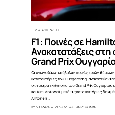
MOTORSPORTS
F1: Ποινές σε Hamilt
Ανακατατάξεις στη 
Grand Prix Ουγγαρί
Οι αγωνοδίκες επέβαλαν ποινές τριών θέσεων στ
κατατακτήριες του Hungaroring, ανακατεύοντας 
στη σειρά εκκίνησης του Grand Prix Ουγγαρίας
και Kimi Antonelli μετά τις κατατακτήριες δοκ
Antonelli,…
BY
ΆΓΓΕΛΟΣ ΦΡΑΓΚΙΣΚΆΤΟΣ
JULY 26, 2026