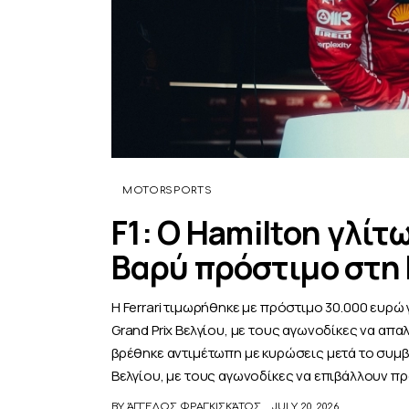
MOTORSPORTS
F1: Ο Hamilton γλίτ
Βαρύ πρόστιμο στη F
Η Ferrari τιμωρήθηκε με πρόστιμο 30.000 ευρώ γ
Grand Prix Βελγίου, με τους αγωνοδίκες να απα
βρέθηκε αντιμέτωπη με κυρώσεις μετά το συμβάν
Βελγίου, με τους αγωνοδίκες να επιβάλλουν π
BY
ΆΓΓΕΛΟΣ ΦΡΑΓΚΙΣΚΆΤΟΣ
JULY 20, 2026