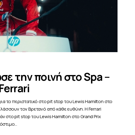
ωσε την ποινή στο Spa –
errari
ια το περιστατικό στο pit stop του Lewis Hamilton στο
λλάσσουν τον Βρετανό από κάθε ευθύνη. Η Ferrari
 στο pit stop του Lewis Hamilton στο Grand Prix
ρόστιμο…