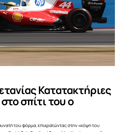
Βρετανίας Κατατακτήριες
στο σπίτι του ο
 δυνατή του φόρμα, επικρατώντας στην «κόψη του