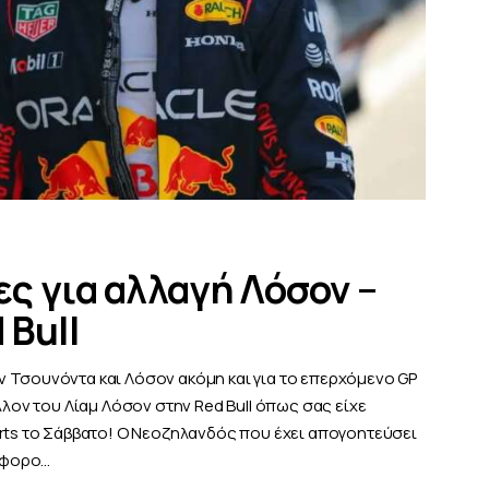
ς για αλλαγή Λόσον –
 Bull
 Τσουνόντα και Λόσον ακόμη και για το επερχόμενο GP
λλον του Λίαμ Λόσον στην Red Bull όπως σας είχε
orts το Σάββατο! Ο Νεοζηλανδός που έχει απογοητεύσει
ιάφορο…