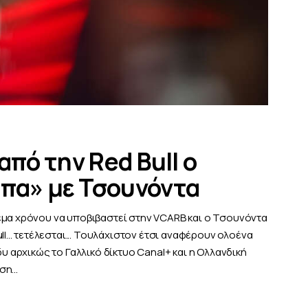
από την Red Bull ο
μπα» με Τσουνόντα
έμα χρόνου να υποβιβαστεί στην VCARB και ο Τσουνόντα
l... τετέλεσται... Τουλάχιστον έτσι αναφέρουν ολοένα
δυ αρχικώς το Γαλλικό δίκτυο Canal+ και η Ολλανδική
αση…