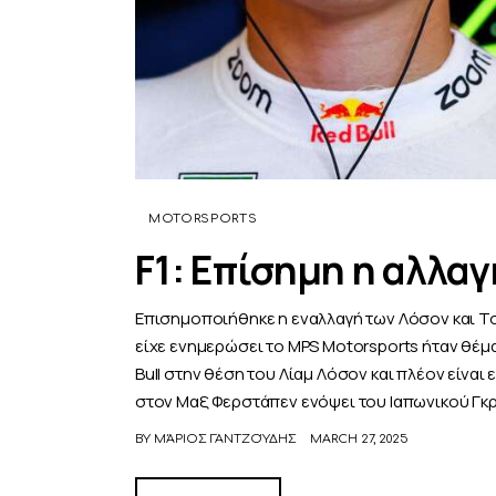
MOTORSPORTS
F1: Επίσημη η αλλα
Επισημοποιήθηκε η εναλλαγή των Λόσον και Τσ
είχε ενημερώσει το MPS Motorsports ήταν θέμ
Bull στην θέση του Λίαμ Λόσον και πλέον είναι
στον Μαξ Φερστάπεν ενόψει του Ιαπωνικού Γκ
BY
ΜΆΡΙΟΣ ΓΑΝΤΖΟΎΔΗΣ
MARCH 27, 2025