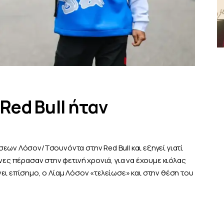
 Red Bull ήταν
εων Λόσον/Τσουνόντα στην Red Bull και εξηγεί γιατί
νες πέρασαν στην φετινή χρονιά, για να έχουμε κιόλας
ει επίσημο, ο Λίαμ Λόσον «τελείωσε» και στην θέση του