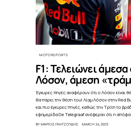
MOTORSPORTS
F1: Τελειώνει άμεσα 
Λόσον, άμεση «τρά
Έγκυρες πηγές αναφέρουν ότι ο Λόσον είναι θ
θα πάρει την θέση του! Λίαμ Λόσον στην Red Bul
και πιο έγκυρες πηγές, καθώς την Τρίτη το βρά
εφημερίδα De Telegraaf ανέφεραν ότι η απόφ
BY
ΜΆΡΙΟΣ ΓΑΝΤΖΟΎΔΗΣ
MARCH 26, 2025