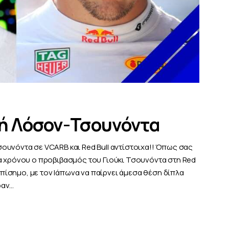
γή Λόσον-Τσουνόντα
ουνόντα σε VCARB και Red Bull αντίστοιχα!! Όπως σας
α χρόνου ο προβιβασμός του Γιούκι Τσουνόντα στη Red
 επίσημο, με τον Ιάπωνα να παίρνει άμεσα θέση δίπλα
ραν…