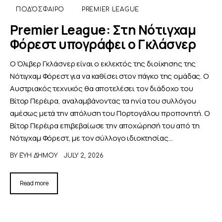
ΠΟΔΌΣΦΑΙΡΟ
PREMIER LEAGUE
Premier League: Στη Νότιγχαμ
Φόρεστ υπογράφει ο Γκλάσνερ
Ο Όλιβερ Γκλάσνερ είναι ο εκλεκτός της διοίκησης της
Νότιγχαμ Φόρεστ για να καθίσει στον πάγκο της ομάδας. Ο
Αυστριακός τεχνικός θα αποτελέσει τον διάδοχο του
Βίτορ Περέιρα, αναλαμβάνοντας τα ηνία του συλλόγου
αμέσως μετά την απόλυση του Πορτογάλου προπονητή. Ο
Βίτορ Περέιρα επιβεβαίωσε την αποχώρησή του από τη
Νότιγχαμ Φόρεστ, με τον σύλλογο ιδιοκτησίας…
BY
ΕΎΗ ΔΉΜΟΥ
JULY 2, 2026
Read more