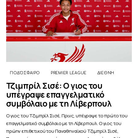
ΠΟΔΌΣΦΑΙΡΟ
PREMIER LEAGUE
ΔΙΕΘΝΉ
Τζιμπρίλ Σισέ: Ο γιος του
υπέγραψε επαγγελματικό
συμβόλαιο με τη Λίβερπουλ
Ο γιος του Τζιμπρίλ Σισέ, Πρινς, υπέγραψε το πρώτο του
επαγγελματικό συμβόλαιο με τη Λίβερπουλ. Ο γιος του
πρώην επιθετικού του Παναθηναϊκού Τζιμπρίλ Σισέ,