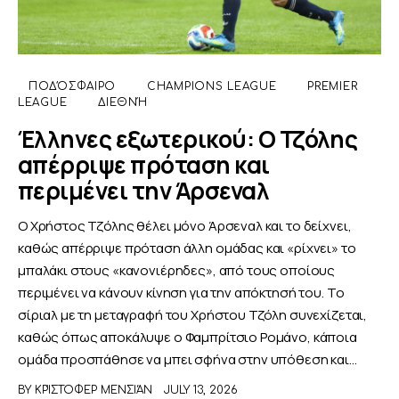
ΠΟΔΌΣΦΑΙΡΟ
CHAMPIONS LEAGUE
PREMIER
LEAGUE
ΔΙΕΘΝΉ
Έλληνες εξωτερικού: Ο Τζόλης
απέρριψε πρόταση και
περιμένει την Άρσεναλ
Ο Χρήστος Τζόλης θέλει μόνο Άρσεναλ και το δείχνει,
καθώς απέρριψε πρόταση άλλη ομάδας και «ρίχνει» το
μπαλάκι στους «κανονιέρηδες», από τους οποίους
περιμένει να κάνουν κίνηση για την απόκτησή του. Το
σίριαλ με τη μεταγραφή του Χρήστου Τζόλη συνεχίζεται,
καθώς όπως αποκάλυψε ο Φαμπρίτσιο Ρομάνο, κάποια
ομάδα προσπάθησε να μπει σφήνα στην υπόθεση και…
BY
ΚΡΊΣΤΟΦΕΡ ΜΕΝΣΙΆΝ
JULY 13, 2026