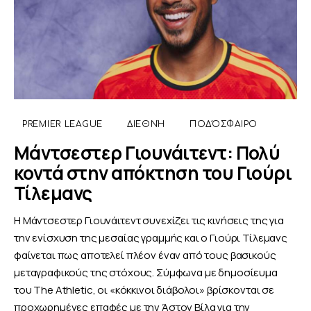
PREMIER LEAGUE
ΔΙΕΘΝΉ
ΠΟΔΌΣΦΑΙΡΟ
Μάντσεστερ Γιουνάιτεντ: Πολύ
κοντά στην απόκτηση του Γιούρι
Τίλεμανς
Η Μάντσεστερ Γιουνάιτεντ συνεχίζει τις κινήσεις της για
την ενίσχυση της μεσαίας γραμμής και ο Γιούρι Τίλεμανς
φαίνεται πως αποτελεί πλέον έναν από τους βασικούς
μεταγραφικούς της στόχους. Σύμφωνα με δημοσίευμα
του The Athletic, οι «κόκκινοι διάβολοι» βρίσκονται σε
προχωρημένες επαφές με την Άστον Βίλα για την