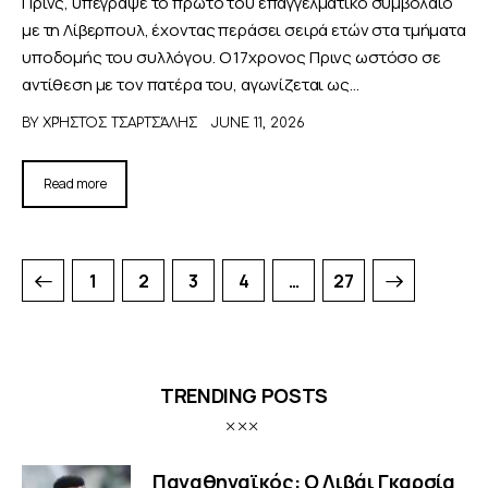
Πρινς, υπέγραψε το πρώτο του επαγγελματικό συμβόλαιο
με τη Λίβερπουλ, έχοντας περάσει σειρά ετών στα τμήματα
υποδομής του συλλόγου. Ο 17χρονος Πρινς ωστόσο σε
αντίθεση με τον πατέρα του, αγωνίζεται ως…
BY
ΧΡΉΣΤΟΣ ΤΣΑΡΤΣΆΛΗΣ
JUNE 11, 2026
Read more
1
2
3
4
>
…
27
TRENDING POSTS
Παναθηναϊκός: Ο Λιβάι Γκαρσία