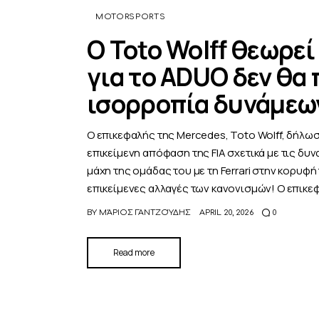
MOTORSPORTS
Ο Toto Wolff θεωρεί
για το ADUO δεν θα 
ισορροπία δυνάμεων
Ο επικεφαλής της Mercedes, Toto Wolff, δήλωσ
επικείμενη απόφαση της FIA σχετικά με τις δυ
μάχη της ομάδας του με τη Ferrari στην κορυφή
επικείμενες αλλαγές των κανονισμών! Ο επικε
BY
ΜΆΡΙΟΣ ΓΑΝΤΖΟΎΔΗΣ
APRIL 20, 2026
0
Read more