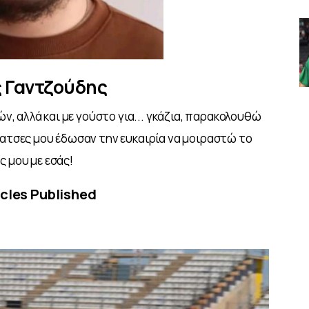
 Γαντζούδης
ν, αλλά και με γούστο για... γκάζια, παρακολουθώ
φατσες μου έδωσαν την ευκαιρία να μοιραστώ το
 μου με εσάς!
cles Published