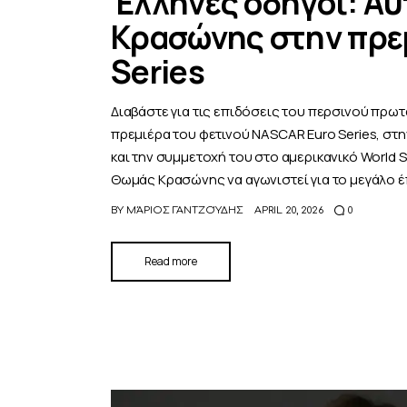
Έλληνες οδηγοί: Αυ
Κρασώνης στην πρε
Series
Διαβάστε για τις επιδόσεις του περσινού πρω
πρεμιέρα του φετινού NASCAR Euro Series, στ
και την συμμετοχή του στο αμερικανικό World S
Θωμάς Κρασώνης να αγωνιστεί για το μεγάλο 
BY
ΜΆΡΙΟΣ ΓΑΝΤΖΟΎΔΗΣ
APRIL 20, 2026
0
Read more