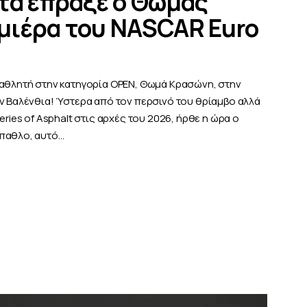
τά έπραξε ο Θωμάς
μιέρα του NASCAR Euro
ταθλητή στην κατηγορία OPEN, Θωμά Κρασώνη, στην
ην Βαλένθια! Ύστερα από τον περσινό του θρίαμβο αλλά
eries of Asphalt στις αρχές του 2026, ήρθε η ώρα ο
έπαθλο, αυτό…