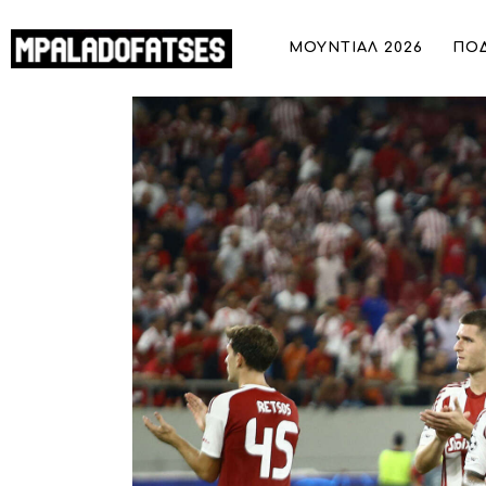
ΜΟΥΝΤΙΑΛ 2026
ΜΟΥΝΤΙΑΛ 2026
ΠΟ
ΠΟΔΟΣΦΑΙΡΟ
Ολυμπιακός: Στη λίστα με τις 100 α
ΜΠΑΣΚΕΤ
ΣΠΟΡ
ΣΥΝΕΝΤΕΥΞΕΙΣ
BLOGS
BEYOND SPORTS
ΑΦΙΕΡΩΜΑΤΑ
MEET THE TEAM