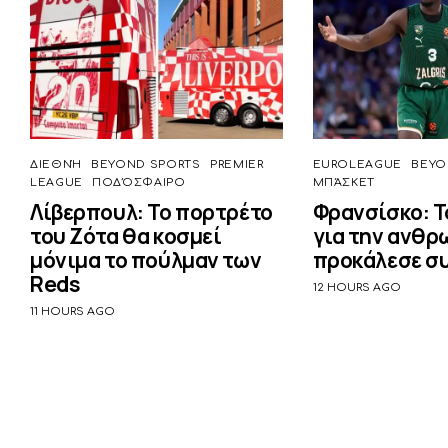
ΔΙΕΘΝΉ
BEYOND SPORTS
PREMIER
EUROLEAGUE
BEYO
LEAGUE
ΠΟΔΌΣΦΑΙΡΟ
ΜΠΆΣΚΕΤ
Λίβερπουλ: Το πορτρέτο
Φρανσίσκο: Τ
του Ζότα θα κοσμεί
για την ανθρ
μόνιμα το πούλμαν των
προκάλεσε σ
Reds
12 HOURS AGO
11 HOURS AGO