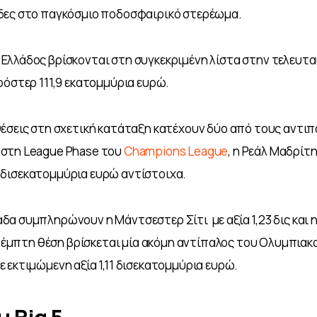
δες στο παγκόσμιο ποδοσφαιρικό στερέωμα.
λλάδος βρίσκονται στη συγκεκριμένη λίστα στην τελευταί
ρόστερ 111,9 εκατομμύρια ευρώ.
έσεις στη σχετική κατάταξη κατέχουν δύο από τους αντιπ
στη League Phase του 
Champions League
, η Ρεάλ Μαδρίτη
,33 δισεκατομμύρια ευρώ αντίστοιχα.
α συμπληρώνουν η Μάντσεστερ Σίτι  με αξία 1,23 δις και η
η πέμπτη θέση βρίσκεται μία ακόμη αντίπαλος του Ολυμπιακο
 εκτιμώμενη αξία 1,11 δισεκατομμύρια ευρώ.