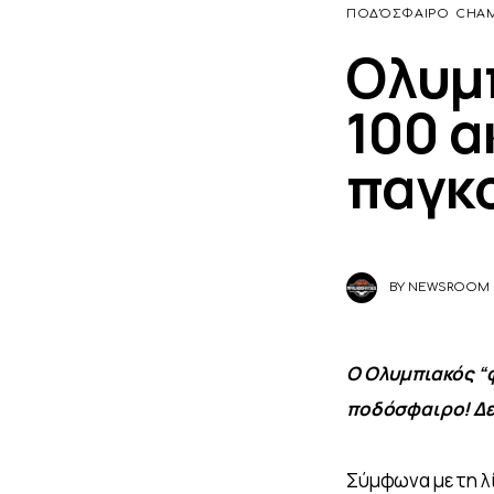
ΠΟΔΌΣΦΑΙΡΟ
CHAM
Ολυμπ
100 α
παγκ
BY
NEWSROOM
Ο Ολυμπιακός “φ
ποδόσφαιρο! Δεί
Σύμφωνα με τη λί