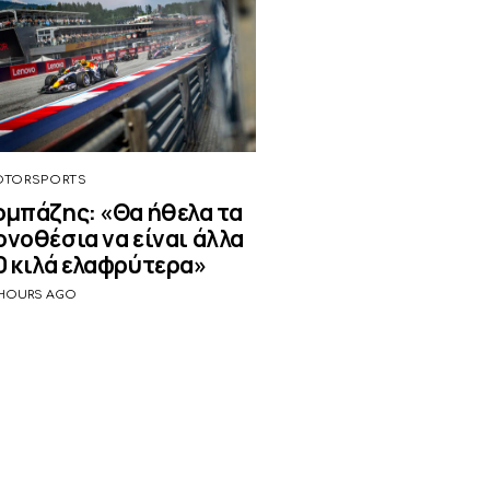
TORSPORTS
ομπάζης: «Θα ήθελα τα
ονοθέσια να είναι άλλα
0 κιλά ελαφρύτερα»
 HOURS AGO