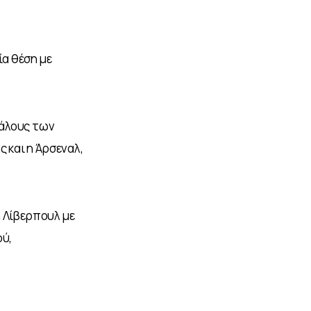
α θέση με 
άλους των 
ς και η Άρσεναλ, 
 Λίβερπουλ με 
ύ, 