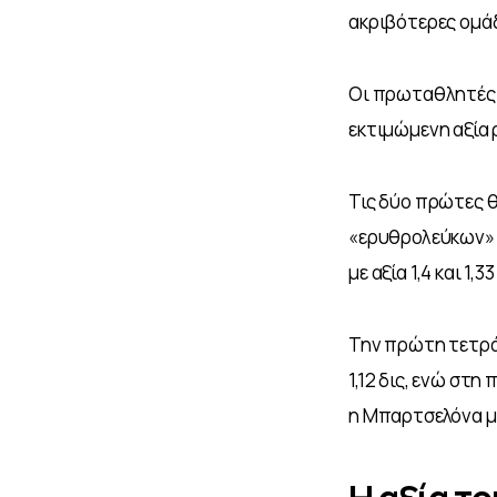
ακριβότερες ομά
Οι πρωταθλητές Ε
εκτιμώμενη αξία 
Τις δύο πρώτες θ
«ερυθρολεύκων» 
με αξία 1,4 και 1
Την πρώτη τετράδ
1,12 δις, ενώ στ
η Μπαρτσελόνα με