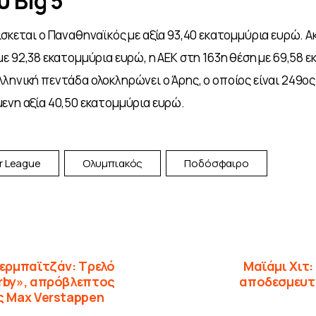
υ Big 5
ίσκεται ο Παναθηναϊκός με αξία 93,40 εκατομμύρια ευρώ. Α
με 92,38 εκατομμύρια ευρώ, η ΑΕΚ στη 163η θέση με 69,58 
ληνική πεντάδα ολοκληρώνει ο Άρης, ο οποίος είναι 249ος
ενη αξία 40,50 εκατομμύρια ευρώ.
r League
Ολυμπιακός
Ποδόσφαιρο
ζερμπαϊτζάν: Τρελό
Μαϊάμι Χιτ
erby», απρόβλεπτος
αποδεσμευτε
ς Max Verstappen