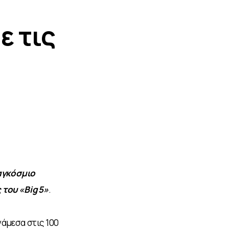
ε τις
αγκόσμιο 
 του 
«
Big 5
»
.
νάμεσα στις 100 