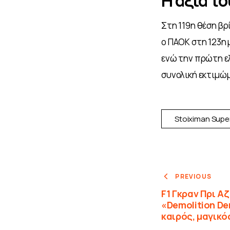
Η αξία το
Στη 119η θέση βρ
ο ΠΑΟΚ
στη 123η 
ενώ την πρώτη ελ
συνολική εκτιμώμ
Stoiximan Supe
PREVIOUS
F1 Γκραν Πρι Α
«Demolition D
καιρός, μαγικό