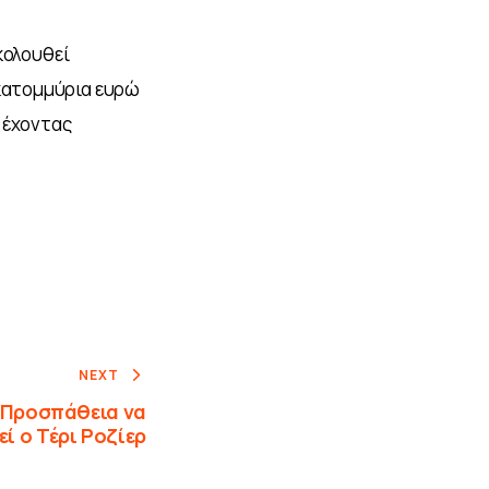
κολουθεί 
εκατομμύρια ευρώ 
 έχοντας 
NEXT
: Προσπάθεια να
ί ο Τέρι Ροζίερ