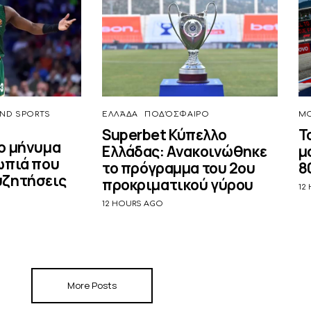
ND SPORTS
ΕΛΛΆΔΑ
ΠΟΔΌΣΦΑΙΡΟ
MO
Superbet Κύπελλο
Τ
ο μήνυμα
Ελλάδας: Ανακοινώθηκε
μ
ωπιά που
το πρόγραμμα του 2ου
8
υζητήσεις
προκριματικού γύρου
12
12 HOURS AGO
More Posts