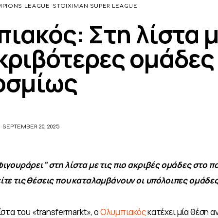
PIONS LEAGUE
STOIXIMAN SUPER LEAGUE
ιακός: Στη λίστα μ
κριβότερες ομάδες
οσμίως
SEPTEMBER 20, 2025
ιγουράρει” στη λίστα με τις πιο ακριβές ομάδες στο π
τε τις θέσεις που καταλαμβάνουν οι υπόλοιπες ομάδες
στα του «transfermarkt», ο 
Ολυμπιακός
 κατέχει μία θέση α