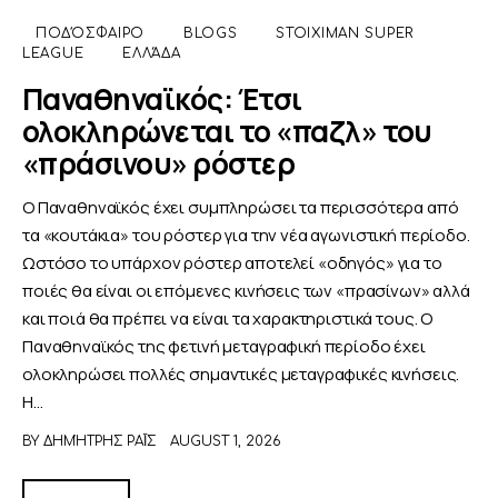
ΠΟΔΌΣΦΑΙΡΟ
BLOGS
STOIXIMAN SUPER
LEAGUE
ΕΛΛΆΔΑ
Παναθηναϊκός: Έτσι
ολοκληρώνεται το «παζλ» του
«πράσινου» ρόστερ
Ο Παναθηναϊκός έχει συμπληρώσει τα περισσότερα από
τα «κουτάκια» του ρόστερ για την νέα αγωνιστική περίοδο.
Ωστόσο το υπάρχον ρόστερ αποτελεί «οδηγός» για το
ποιές θα είναι οι επόμενες κινήσεις των «πρασίνων» αλλά
και ποιά θα πρέπει να είναι τα χαρακτηριστικά τους. Ο
Παναθηναϊκός της φετινή μεταγραφική περίοδο έχει
ολοκληρώσει πολλές σημαντικές μεταγραφικές κινήσεις.
Η…
BY
ΔΗΜΉΤΡΗΣ ΡΑΪ́Σ
AUGUST 1, 2026