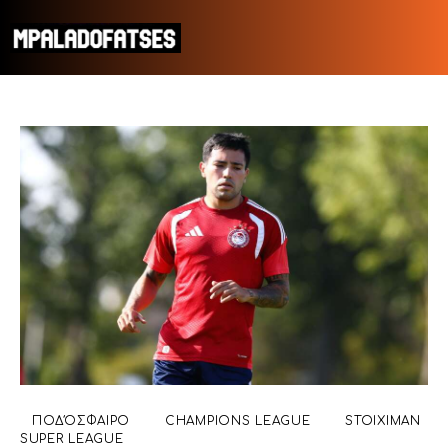
ΜΟΥΝΤΙΑΛ 2026
ΠΟΔΟΣΦΑΙΡΟ
ΜΠΑΣΚΕΤ
ΣΠΟΡ
ΣΥΝΕΝΤΕΥΞΕΙΣ
BLOGS
ΠΟΔΌΣΦΑΙΡΟ
CHAMPIONS LEAGUE
STOIXIMAN
SUPER LEAGUE
BEYOND SPORTS