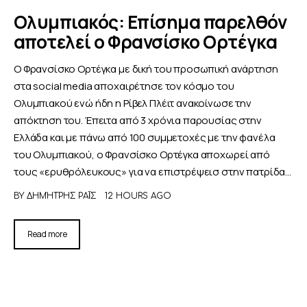
Ολυμπιακός: Επίσημα παρελθόν
ΑΦΙΕΡΩΜΑΤΑ
αποτελεί ο Φρανσίσκο Ορτέγκα
Ο Φρανσίσκο Ορτέγκα με δική του προσωπική ανάρτηση
MEET THE TEAM
στα social media αποχαιρέτησε τον κόσμο του
Ολυμπιακού ενώ ήδη η Ρίβελ Πλέιτ ανακοίνωσε την
απόκτηση του. Έπειτα από 3 χρόνια παρουσίας στην
Ελλάδα και με πάνω από 100 συμμετοχές με την φανέλα
του Ολυμπιακού, ο Φρανσίσκο Ορτέγκα αποχωρεί από
τους «ερυθρόλευκους» για να επιστρέψεισ στην πατρίδα…
BY
ΔΗΜΉΤΡΗΣ ΡΑΪ́Σ
12 HOURS AGO
Read more