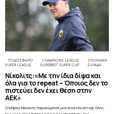
ΠΟΔΌΣΦΑΙΡΟ
CHAMPIONS LEAGUE
STOIXIMAN
SUPER LEAGUE
SUPERBET SUPER CUP
ΕΛΛΆΔΑ
Νίκολιτς:«Με την ίδια δίψα και
όλα για το repeat – Όποιος δεν το
πιστεύει δεν έχει θέση στην
ΑΕΚ»
Ο Μάρκο Νίκολιτς παραχώρησε μια συνέντευξη εφ' όλης
της ύλης στα Μέσα τα οποία παρεβρέθηκαν στο