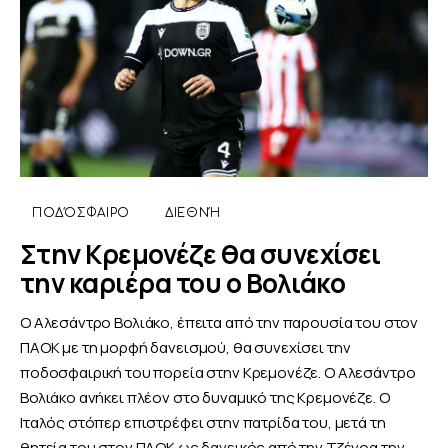
ΠΟΔΌΣΦΑΙΡΟ
ΔΙΕΘΝΉ
Στην Κρεμονέζε θα συνεχίσει
την καριέρα του ο Βολιάκο
Ο Αλεσάντρο Βολιάκο, έπειτα από την παρουσία του στον
ΠΑΟΚ με τη μορφή δανεισμού, θα συνεχίσει την
ποδοσφαιρική του πορεία στην Κρεμονέζε. Ο Αλεσάντρο
Βολιάκο ανήκει πλέον στο δυναμικό της Κρεμονέζε. Ο
Ιταλός στόπερ επιστρέφει στην πατρίδα του, μετά τη
θητεία του στον ΠΑΟΚ ως δανεικός από την Τζένοα την