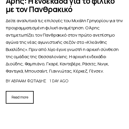
Άρης: Η ενδεκάδα για το φιλικό
με τον Πανθρακικό
Δείτε αναλυτικά τις επιλογές του Μιχάλη Γρηγορίου για την
προγραμματισμένη φιλική αναμέτρηση. Ο Άρης
αντιμετωπίζει τον Πανθρακικό στον πρώτο ανεπίσημο
αγώνα της νέας αγωνιστικής σεζόν στο «Κλεάνθης
Βικελίδης». Πριν από λίγο έγινε γνωστή η αρχική σύνθεση
της ομάδας της Θεσσαλονίκης. Η αρχική ενδεκάδα:
Διούδης, Φαμπιάνο, Γκαρέ, Καντεβέρε, Ράσιτς, Νινγκ,
Φαντιγκά, Μπουσαίντ, Γιαννιώτας, Κέρκεζ, Γένσεν.
BY
ΑΒΡΑΑΜ ΦΩΤΙΑΔΗΣ
1 DAY AGO
Read more