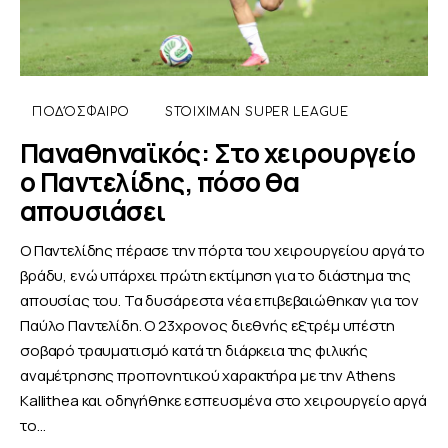
ΠΟΔΌΣΦΑΙΡΟ
STOIXIMAN SUPER LEAGUE
Παναθηναϊκός: Στο χειρουργείο
ο Παντελίδης, πόσο θα
απουσιάσει
Ο Παντελίδης πέρασε την πόρτα του χειρουργείου αργά το
βράδυ, ενώ υπάρχει πρώτη εκτίμηση για το διάστημα της
απουσίας του. Τα δυσάρεστα νέα επιβεβαιώθηκαν για τον
Παύλο Παντελίδη. Ο 23χρονος διεθνής εξτρέμ υπέστη
σοβαρό τραυματισμό κατά τη διάρκεια της φιλικής
αναμέτρησης προπονητικού χαρακτήρα με την Athens
Kallithea και οδηγήθηκε εσπευσμένα στο χειρουργείο αργά
το…