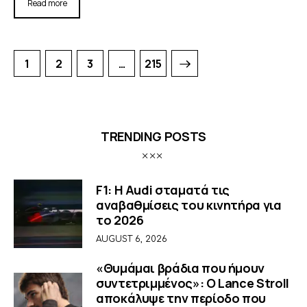
Read more
1
2
3
>
…
215
TRENDING POSTS
F1: Η Audi σταματά τις
αναβαθμίσεις του κινητήρα για
το 2026
AUGUST 6, 2026
«Θυμάμαι βράδια που ήμουν
συντετριμμένος»: O Lance Stroll
αποκάλυψε την περίοδο που