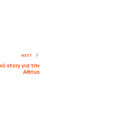
NEXT
κό story για την
Αθήνα