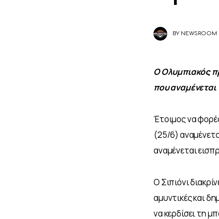
BY
NEWSROOM
Ο Ολυμπιακός π
που αναμένεται 
Έτοιμος να φορέσ
(25/6) αναμένετα
αναμένεται εισπρ
Ο Σιπιόνι διακρί
αμυντικές και δημ
να κερδίσει τη μ