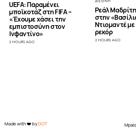
ΔΙΕΘΝΉ
UEFA: Παραμένει
Ρεάλ Μαδρίτη
μποϊκοτάζ στη FIFA –
στην «Βασίλι
«Έχουμε χάσει την
Ντιομαντέ με
εμπιστοσύνη στον
ρεκόρ
Ινφαντίνο»
2 HOURS AGO
2 HOURS AGO
Made with ❤️ by
DOT
Mpala