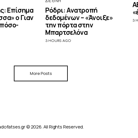
ΔΙΕΘΝΉ
Α
ς: Επίσημα
Ρόδρι: Ανατροπή
«
σσα» ο Γιαν
δεδομένων – «Άνοιξε»
3 
 πόσο-
την πόρτα στην
Μπαρτσελόνα
3 HOURS AGO
More Posts
dofatses.gr © 2026. All Rights Reserved.