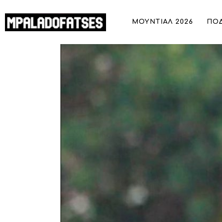
ΜΟΥΝΤΙΑΛ 2026
ΜΟΥΝΤΙΑΛ 2026
ΠΟ
ΠΟΔΟΣΦΑΙΡΟ
Ολυμπιακός: Ολοκληρώνεται η μεταγρ
ΜΠΑΣΚΕΤ
ΣΠΟΡ
ΣΥΝΕΝΤΕΥΞΕΙΣ
BLOGS
BEYOND SPORTS
ΑΦΙΕΡΩΜΑΤΑ
MEET THE TEAM