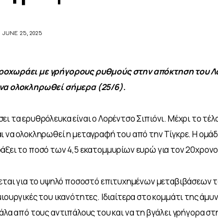
JUNE 25, 2025
ροχωράει με γρήγορους ρυθμούς στην απόκτηση του Λο
να ολοκληρωθεί σήμερα (25/6).
ει τα ερυθρόλευκα είναι ο Λορέντσο Σιπιόνι. Μέχρι το τέλ
ι να ολοκληρωθεί η μεταγραφή του από την Τίγκρε. Η ομάδ
άξει το ποσό των 4,5 εκατομμυρίων ευρώ για τον 20χρονο
νεται για το υψηλό ποσοστό επιτυχημένων μεταβιβάσεων το
ιουργικές του ικανότητες. Ιδιαίτερα στο κομμάτι της άμυνα
πάλα από τους αντιπάλους του και να τη βγάλει γρήγορα στ