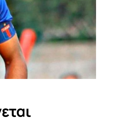
εται
ι