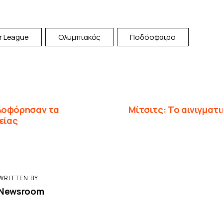
r League
Ολυμπιακός
Ποδόσφαιρο
λοφόρησαν τα
Μίτσιτς: Το αινιγματι
είας
WRITTEN BY
Newsroom