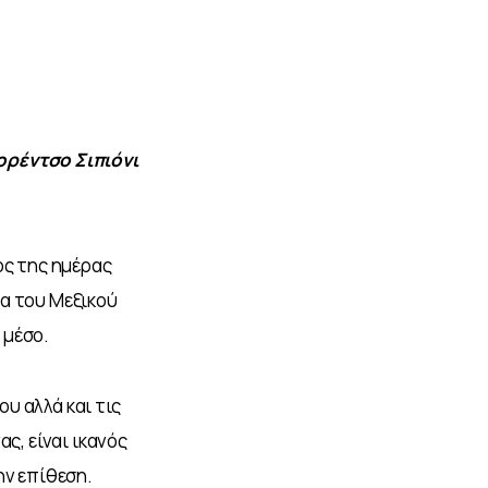
ρέντσο Σιπιόνι 
ος της ημέρας 
α του Μεξικού 
 μέσο.
υ αλλά και τις 
ς, είναι ικανός 
ην επίθεση. 