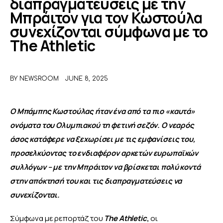
διαπραγματεύσεις με την
Μπράιτον για τον Κωστούλα
ΑΦΙΕΡΩΜΑΤΑ
συνεχίζονται σύμφωνα με το
The Athletic
MEET THE TEAM
BY
NEWSROOM
JUNE 8, 2025
Ο Μπάμπης Κωστούλας ήταν ένα από τα πιο «καυτά» 
ονόματα του Ολυμπιακού τη φετινή σεζόν. Ο νεαρός 
άσος κατάφερε να ξεχωρίσει με τις εμφανίσεις του, 
προσελκύοντας το ενδιαφέρον αρκετών ευρωπαϊκών 
συλλόγων – με την Μπράιτον να βρίσκεται πολύ κοντά 
στην απόκτησή του και τις διαπραγματεύσεις να 
συνεχίζονται. 
Σύμφωνα με ρεπορτάζ του 
The Athletic
,
 οι 