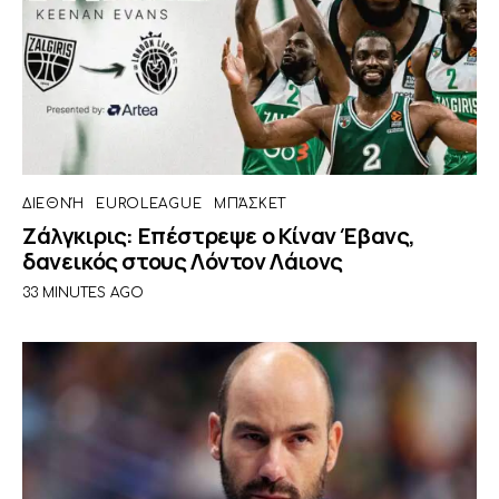
ΔΙΕΘΝΉ
EUROLEAGUE
ΜΠΆΣΚΕΤ
Ζάλγκιρις: Επέστρεψε ο Κίναν Έβανς,
δανεικός στους Λόντον Λάιονς
33 MINUTES AGO