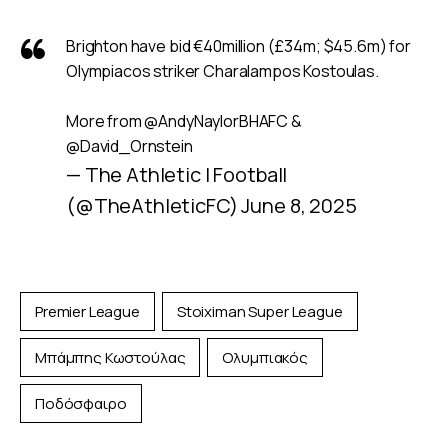
Brighton have bid €40million (£34m; $45.6m) for
Olympiacos striker Charalampos Kostoulas.
More from
@AndyNaylorBHAFC
&
@David_Ornstein
— The Athletic | Football
(@TheAthleticFC)
June 8, 2025
Premier League
Stoiximan Super League
Μπάμπης Κωστούλας
Ολυμπιακός
Ποδόσφαιρο