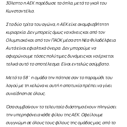
30λεπτο η ΑΕΚ παρέδωσε τα όπλα, μετά το γκολ του 
Κωνσταντέλια. 
Στα δύο τρίτα του αγώνα, η ΑΕΚ είχε αναμφισβήτητη 
κυριαρχία. Δεν μπορείς όμως να χάνεις και από τον 
Ολυμπιακό και από τον ΠΑΟΚ μέσα στη Νέα Φιλαδέλφεια. 
Αυτά είναι εφιαλτικά όνειρα. Δεν μπορούμε να 
αφιερώνουμε τόσες πολύτιμες δυνάμεις και να έρχεται 
τελικά αυτό το αποτέλεσμα. Είναι εντελώς ασύμβατο. 
Μετά το 58΄ η ομάδα την πάτησε σαν το παραμύθι του 
λαγού με τη χελώνα κι αυτή η αποτυχία πρέπει να γίνει 
συνείδηση σε όλους. 
Όσα συμβαίνουν το τελευταίο διάστημα έχουν πληγώσει 
την υπερηφάνεια κάθε φίλου της ΑΕΚ. Οφείλουμε 
συγγνώμη σε όλους τους φίλους της ομάδας μας, από το 