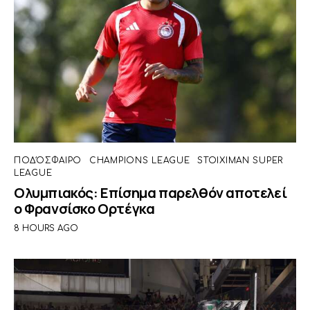
ΠΟΔΌΣΦΑΙΡΟ
CHAMPIONS LEAGUE
STOIXIMAN SUPER
LEAGUE
Ολυμπιακός: Επίσημα παρελθόν αποτελεί
ο Φρανσίσκο Ορτέγκα
8 HOURS AGO