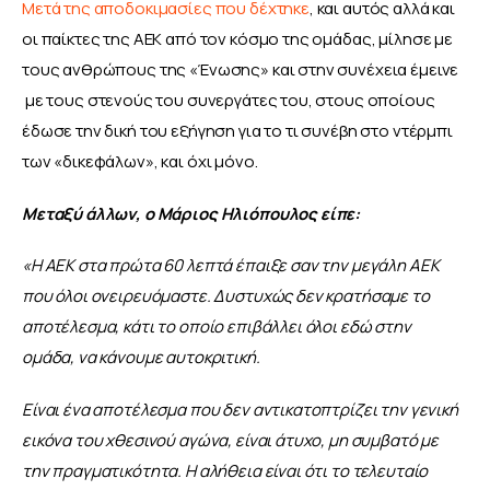
Μετά της αποδοκιμασίες που δέχτηκε
, και αυτός αλλά και 
οι παίκτες της ΑΕΚ από τον κόσμο της ομάδας, μίλησε με 
τους ανθρώπους της «Ένωσης» και στην συνέχεια έμεινε 
 με τους στενούς του συνεργάτες του, στους οποίους 
έδωσε την δική του εξήγηση για το τι συνέβη στο ντέρμπι 
των «δικεφάλων», και όχι μόνο.
Μεταξύ άλλων, ο Μάριος Ηλιόπουλος είπε:
«Η ΑΕΚ στα πρώτα 60 λεπτά έπαιξε σαν την μεγάλη ΑΕΚ 
που όλοι ονειρευόμαστε. Δυστυχώς δεν κρατήσαμε το 
αποτέλεσμα, κάτι το οποίο επιβάλλει όλοι εδώ στην 
ομάδα, να κάνουμε αυτοκριτική.
Είναι ένα αποτέλεσμα που δεν αντικατοπτρίζει την γενική 
εικόνα του χθεσινού αγώνα, είναι άτυχο, μη συμβατό με 
την πραγματικότητα. Η αλήθεια είναι ότι το τελευταίο 