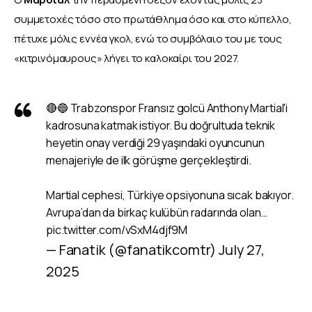
συμμετοχές τόσο στο πρωτάθλημα όσο και στο κύπελλο, 
πέτυχε μόλις εννέα γκολ, ενώ το συμβόλαιο του με τους 
«κιτρινόμαυρους» λήγει το καλοκαίρι του 2027. 
🔴🔵 Trabzonspor Fransız golcü Anthony Martial'i
kadrosuna katmak istiyor. Bu doğrultuda teknik
heyetin onay verdiği 29 yaşındaki oyuncunun
menajeriyle de ilk görüşme gerçekleştirdi.
Martial cephesi, Türkiye opsiyonuna sıcak bakıyor.
Avrupa’dan da birkaç kulübün radarında olan…
pic.twitter.com/vSxM4djf9M
— Fanatik (@fanatikcomtr)
July 27,
2025