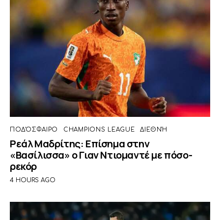
ΠΟΔΌΣΦΑΙΡΟ
CHAMPIONS LEAGUE
ΔΙΕΘΝΉ
Ρεάλ Μαδρίτης: Επίσημα στην
«Βασίλισσα» ο Γιαν Ντιομαντέ με πόσο-
ρεκόρ
4 HOURS AGO