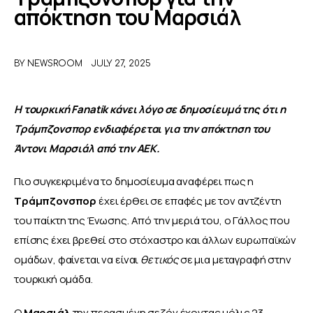
απόκτηση του Μαρσιάλ
ΑΦΙΕΡΩΜΑΤΑ
BY
NEWSROOM
JULY 27, 2025
MEET THE TEAM
Η τουρκική Fanatik κάνει λόγο σε δημοσίευμά της ότι η 
Τράμπζονσπορ ενδιαφέρεται για την απόκτηση του 
Άντονι Μαρσιάλ από την ΑΕΚ. 
Πιο συγκεκριμένα το δημοσίευμα αναφέρει πως η 
Τράμπζονσπορ
 έχει έρθει σε επαφές με τον αντζέντη 
του παίκτη της Ένωσης. Από την μεριά του, ο Γάλλος που 
επίσης έχει βρεθεί στο στόχαστρο και άλλων ευρωπαϊκών 
ομάδων, φαίνεται να είναι
 θετικός
 σε μια μεταγραφή στην 
τουρκική ομάδα. 
Ο
 Μαρσιάλ
 την περασμένη σεζόν έχοντας μόλις 23 