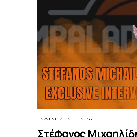
ΣΥΝΕΝΤΕΎΞΕΙΣ
ΣΠΟΡ
Στέφανος Μιχαηλίδη