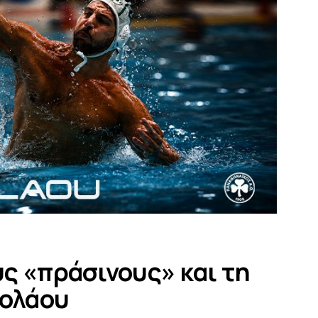
ς «πράσινους» και τη
κολάου