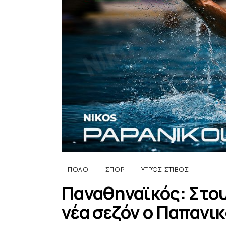
ΠΌΛΟ
ΣΠΟΡ
ΥΓΡΌΣ ΣΤΊΒΟΣ
Παναθηναϊκός: Στου
νέα σεζόν ο Παπανι