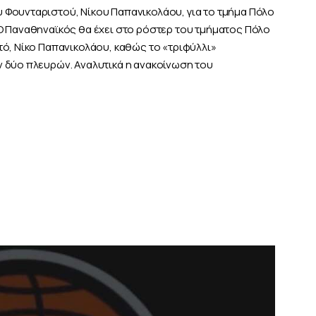
 Φουνταριστού, Νίκου Παπανικολάου, για το τμήμα Πόλο
Ο Παναθηναϊκός θα έχει στο ρόστερ του τμήματος Πόλο
τό, Νίκο Παπανικολάου, καθώς το «τριφύλλι»
 δύο πλευρών. Αναλυτικά η ανακοίνωση του