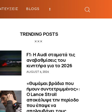
ΝΤΕΥΞΕΙΣ
BLOGS
BEYOND SPORTS
TRENDING POSTS
F1: Η Audi σταματά τις
αναβαθμίσεις του
κινητήρα για το 2026
AUGUST 6, 2026
«Θυμάμαι βράδια που
ήμουν συντετριμμένος»:
O Lance Stroll
αποκάλυψε την περίοδο
που έπαψε να
απολαμβάνει τους