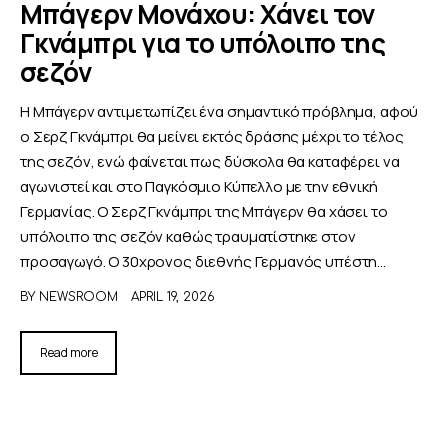
Μπάγερν Μονάχου: Χάνει τον
Γκνάμπρι για το υπόλοιπο της
ΑΦΙΕΡΩΜΑΤΑ
σεζόν
MEET THE TEAM
Η Μπάγερν αντιμετωπίζει ένα σημαντικό πρόβλημα, αφού
ο Σερζ Γκνάμπρι θα μείνει εκτός δράσης μέχρι το τέλος
της σεζόν, ενώ φαίνεται πως δύσκολα θα καταφέρει να
αγωνιστεί και στο Παγκόσμιο Κύπελλο με την εθνική
Γερμανίας. Ο Σερζ Γκνάμπρι της Μπάγερν θα χάσει το
υπόλοιπο της σεζόν καθώς τραυματίστηκε στον
προσαγωγό. Ο 30χρονος διεθνής Γερμανός υπέστη…
BY
NEWSROOM
APRIL 19, 2026
Read more