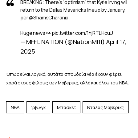
BREAKING: There’s “optimism” that Kyrie Irving will
return to the Dallas Mavericks lineup by January,
per
@ShamsCharania
.
Huge news 👀
pic.twitter.com/1hjRTLHcuU
— MFFL NATION (@NationMffl)
April 17,
2025
Όπως είναι λογικό, αυτά τα σπουδαία νέα έχουν φέρει 
χαρά στους φίλους των Μάβερικς, αλλά και όλου του NBA.
NBA
Ίρβινγκ
Μπάσκετ
Ντάλας Μάβερικς