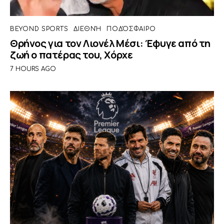
BEYOND SPORTS
ΔΙΕΘΝΉ
ΠΟΔΌΣΦΑΙΡΟ
Θρήνος για τον Λιονέλ Μέσι: Έφυγε από τη
ζωή ο πατέρας του, Χόρχε
7 HOURS AGO