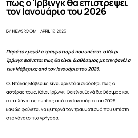
πως ο Ίρβινγκ θα επιστρέψει
τον Ιανουάριο του 2026
ΑΦΙΕΡΩΜΑΤΑ
MEET THE TEAM
BY
NEWSROOM
APRIL 17, 2025
Παρά τον μεγάλο τραυματισμό που υπέστη, ο Κάιρι 
Ίρβινγκ φαίνεται πως θα είναι διαθέσιμος με την φανέλα 
των Μάβερικς από τον Ιανουάριο του 2026.
Οι Ντάλας Μάβερικς είναι αρκετά αισιόδοξοι πως ο 
αστέρας τους, Κάιρι Ίρβινγκ, θα είναι ξανά διαθέσιμος και 
στα πλάνα της ομάδας από τον Ιανουάριο του 2026, 
καθώς φαίνεται να ξεπερνά τον τραυματισμό που υπέστη 
στο γόνατο πιο γρήγορα. 