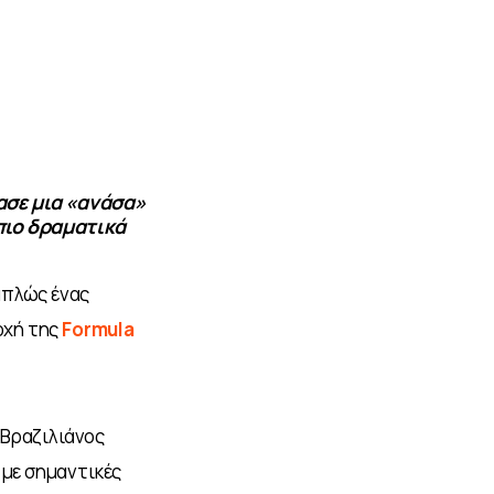
ασε μια «ανάσα»
 πιο δραματικά
απλώς ένας 
χή της 
Formula 
Βραζιλιάνος 
με σημαντικές 