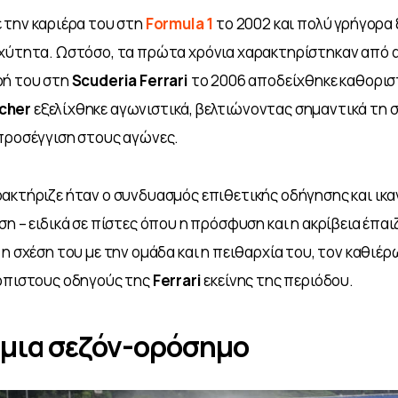
ε την καριέρα του στη
 Formula 1
 το 2002 και πολύ γρήγορα 
χύτητα. Ωστόσο, τα πρώτα χρόνια χαρακτηρίστηκαν από α
ή του στη 
Scuderia Ferrari
 το 2006 αποδείχθηκε καθοριστ
cher
 εξελίχθηκε αγωνιστικά, βελτιώνοντας σημαντικά τη σ
 προσέγγιση στους αγώνες.
ακτήριζε ήταν ο συνδυασμός επιθετικής οδήγησης και ικα
ση – ειδικά σε πίστες όπου η πρόσφυση και η ακρίβεια έπαι
 η σχέση του με την ομάδα και η πειθαρχία του, τον καθιέρ
όπιστους οδηγούς της 
Ferrari 
εκείνης της περιόδου.
 μια σεζόν-ορόσημο