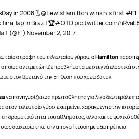
sDay
in 2008 🗓
@LewisHamilton
wins his first
#F1
final lap in Brazil 🏆
#OTD
pic.twitter.com/nRva
a 1 (@F1)
November 2, 2017
υταία στροφή του τελευταίου γύρου, ο 
Hamilton 
προσπέρ
 ο οποίος αντιμετώπιζε προβλήματα με στεγνά ελαστικά στη
σε στον Βρετανό την 5η θέση που χρειαζόταν. 
sa 
να πανηγυρίζει ως πρωταθλητής για λίγα δευτερόλεπτα 
ος στον τελευταίο γύρο, έχει μείνει χαραγμένη στην ιστορία.
ο τη δραματικότητα του αθλήματος, αλλά και το ψυχικό σθέ
ποίος διαχειρίστηκε την απογοήτευση με αξιοπρέπεια.