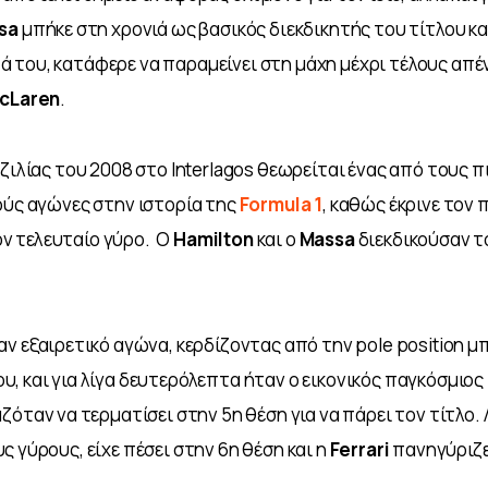
sa 
μπήκε στη χρονιά ως βασικός διεκδικητής του τίτλου και
του, κατάφερε να παραμείνει στη μάχη μέχρι τέλους απέν
cLaren
. 
αζιλίας του 2008 στο Interlagos θεωρείται ένας από τους π
ούς αγώνες στην ιστορία της 
Formula 1
, καθώς έκρινε τον 
 τελευταίο γύρο.  Ο 
Hamilton 
και ο 
Massa 
διεκδικούσαν 
αν εξαιρετικό αγώνα, κερδίζοντας από την pole position 
, και για λίγα δευτερόλεπτα ήταν ο εικονικός παγκόσμιο
αζόταν να τερματίσει στην 5η θέση για να πάρει τον τίτλο.
 γύρους, είχε πέσει στην 6η θέση και η 
Ferrari 
πανηγύριζε