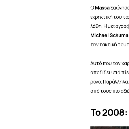
Ο 
Massa 
ξεκίνησ
εκρηκτική του τα
λάθη. Η μεταγραφ
Michael Schuma
την τακτική του
Αυτό που τον χαρ
αποδίδει υπό πίε
ρόλο. Παράλληλα,
από τους πιο αξι
Το 2008: