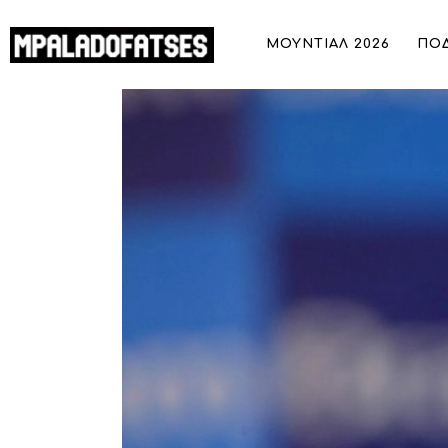
ΜΟΥΝΤΙΑΛ 2026
ΜΟΥΝΤΙΑΛ 2026
ΠΟ
ΠΟΔΟΣΦΑΙΡΟ
Felipe Massa: Ο «άτυχος» του 2008 π
ΜΠΑΣΚΕΤ
ΣΠΟΡ
ΣΥΝΕΝΤΕΥΞΕΙΣ
BLOGS
BEYOND SPORTS
ΑΦΙΕΡΩΜΑΤΑ
MEET THE TEAM