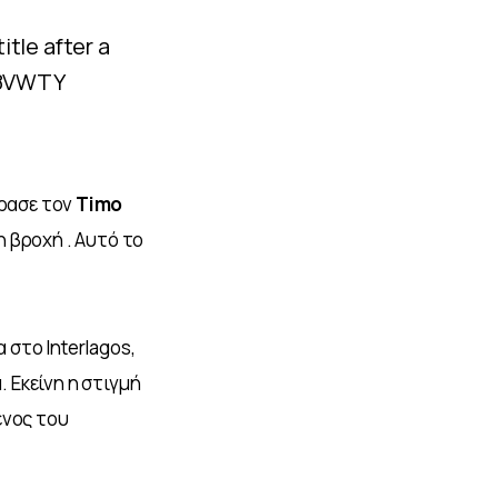
title after a
E8VWTY
ασε τον 
Timo 
 βροχή . Αυτό το 
στο Interlagos, 
 Εκείνη η στιγμή 
νος του 