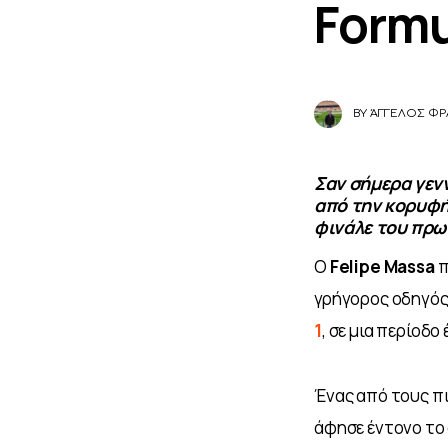
Formu
BY
ΆΓΓΕΛΟΣ ΦΡ
Σαν σήμερα γενν
από την κορυφή 
φινάλε του πρ
Ο 
Felipe Massa
 
γρήγορος οδηγός
1
, σε μια περίοδ
Ένας από τους πι
άφησε έντονο το