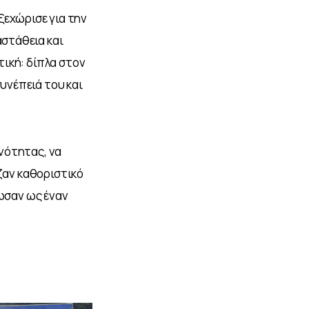
ξεχώρισε για την 
στάθεια και 
ική: δίπλα στον 
υνέπειά του και 
νότητας, να 
ζαν καθοριστικό 
ωσαν ως έναν 