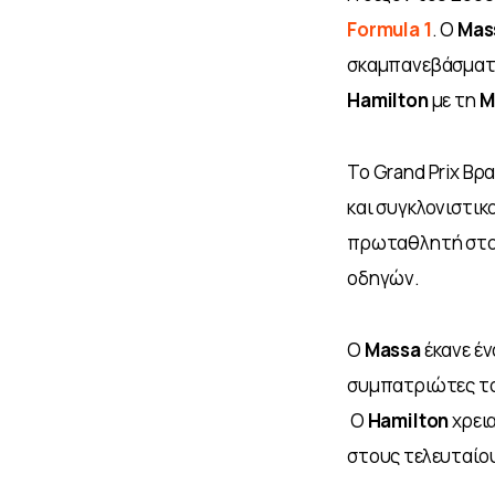
Formula 1
. Ο 
Mas
σκαμπανεβάσματά 
Hamilton
 με τη 
M
Το Grand Prix Βρ
και συγκλονιστικ
πρωταθλητή στον
οδηγών. 
Ο 
Massa 
έκανε έν
συμπατριώτες του
 Ο 
Hamilton 
χρει
στους τελευταίους