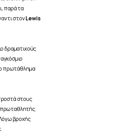
, παρά τα 
αντι στον 
Lewis 
ιο δραματικούς 
παγκόσμιο 
το πρωτάθλημα 
μπροστά στους 
ς πρωταθλητής. 
 Λόγω βροχής 
. 