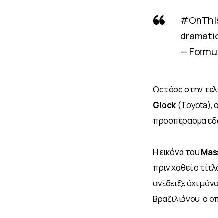
#OnThi
dramatic 
— Formul
Ωστόσο στην τελε
Glock
 (Toyota),
προσπέρασμα έδω
Η εικόνα του 
Mas
πριν χαθεί ο τίτλ
ανέδειξε όχι μόν
Βραζιλιάνου, ο ο