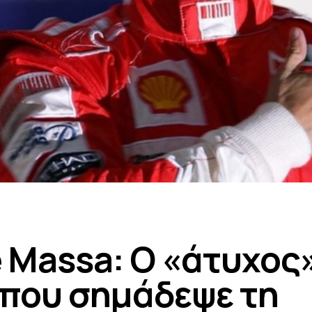
e Massa: Ο «άτυχος
που σημάδεψε τη