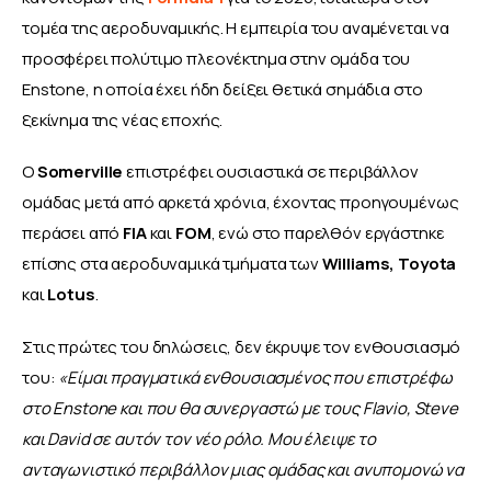
τομέα της αεροδυναμικής. Η εμπειρία του αναμένεται να 
προσφέρει πολύτιμο πλεονέκτημα στην ομάδα του 
Enstone, η οποία έχει ήδη δείξει θετικά σημάδια στο 
ξεκίνημα της νέας εποχής.  
Ο 
Somerville 
επιστρέφει ουσιαστικά σε περιβάλλον 
ομάδας μετά από αρκετά χρόνια, έχοντας προηγουμένως 
περάσει από 
FIA 
και 
FOM
, ενώ στο παρελθόν εργάστηκε 
επίσης στα αεροδυναμικά τμήματα των 
Williams, Toyota
και 
Lotus
.
Στις πρώτες του δηλώσεις, δεν έκρυψε τον ενθουσιασμό 
του: 
«Είμαι πραγματικά ενθουσιασμένος που επιστρέφω 
στο Enstone και που θα συνεργαστώ με τους Flavio, Steve 
και David σε αυτόν τον νέο ρόλο. Μου έλειψε το 
ανταγωνιστικό περιβάλλον μιας ομάδας και ανυπομονώ να 