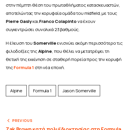
στην πέμπτη θέση του πρωταθλήματος κατασκευαστών, 
αποτελώντας την κορυφαία ομάδα του midfield, με τους 
Pierre Gasly
 και 
Franco Colapinto
 να έχουν 
συγκεντρώσει συνολικά 23 βαθμούς.
Η έλευση του 
Somerville 
ενισχύει ακόμη περισσότερο τις 
φιλοδοξίες της 
Alpine
, που θέλει να μετατρέψει τη 
θετική της εκκίνηση σε σταθερή πορεία προς την κορυφή 
της 
Formula 1
 στη νέα εποχή.
Alpine
Formula 1
Jason Somerville
PREVIOUS
Zak Brown κατά πολυϊδιοκτησίας στη Formula