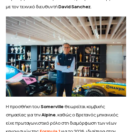
με τον τεχνικό διευθυντή 
David Sanchez
.
Η προσθήκη του 
Somerville 
θεωρείται κομβικής 
σημασίας για την 
Alpine
, καθώς ο Βρετανός μηχανικός 
είχε πρωταγωνιστικό ρόλο στη διαμόρφωση των νέων 
κανονισμών της 
Formula 1 
για το 2026, ιδιαίτερα στον 