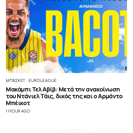
ΜΠΆΣΚΕΤ
EUROLEAGUE
Μακάμπι Τελ Αβίβ: Μετά την ανακοίνωση
του Ντάνιελ Τάις, δικός της και ο Αρμάντο
Μπέικοτ
1 HOUR AGO