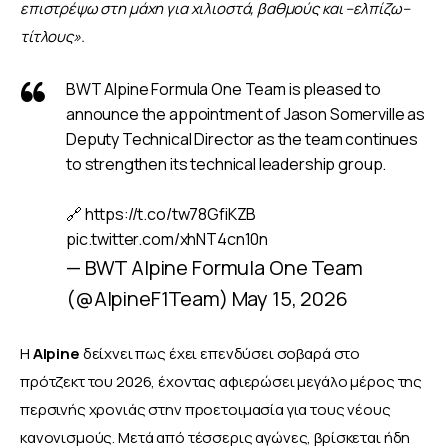
επιστρέψω στη μάχη για χιλιοστά, βαθμούς και –ελπίζω– 
τίτλους».
BWT Alpine Formula One Team is pleased to
announce the appointment of Jason Somerville as
Deputy Technical Director as the team continues
to strengthen its technical leadership group.
🔗
https://t.co/tw78GfiKZB
pic.twitter.com/xhNT4cn10n
— BWT Alpine Formula One Team
(@AlpineF1Team)
May 15, 2026
Η 
Alpine 
δείχνει πως έχει επενδύσει σοβαρά στο 
πρότζεκτ του 2026, έχοντας αφιερώσει μεγάλο μέρος της 
περσινής χρονιάς στην προετοιμασία για τους νέους 
κανονισμούς. Μετά από τέσσερις αγώνες, βρίσκεται ήδη 