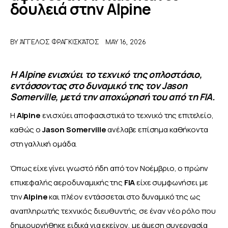
δουλειά στην Alpine
ΑΦΙΕΡΩΜΑΤΑ
BY
ΆΓΓΕΛΟΣ ΦΡΑΓΚΙΣΚΆΤΟΣ
MAY 16, 2026
MEET THE TEAM
Η Alpine ενισχύει το τεχνικό της οπλοστάσιο,
εντάσσοντας στο δυναμικό της τον Jason
Somerville, μετά την αποχώρησή του από τη FIA.
Η 
Alpine 
ενισχύει αποφασιστικά το τεχνικό της επιτελείο, 
καθώς ο 
Jason Somerville
 ανέλαβε επίσημα καθήκοντα 
στη γαλλική ομάδα.
Όπως είχε γίνει γνωστό ήδη από τον Νοέμβριο, ο πρώην 
επικεφαλής αεροδυναμικής της 
FIA 
είχε συμφωνήσει με 
την 
Alpine 
και πλέον εντάσσεται στο δυναμικό της ως 
αναπληρωτής τεχνικός διευθυντής, σε έναν νέο ρόλο που 
δημιουργήθηκε ειδικά για εκείνον, με άμεση συνεργασία 