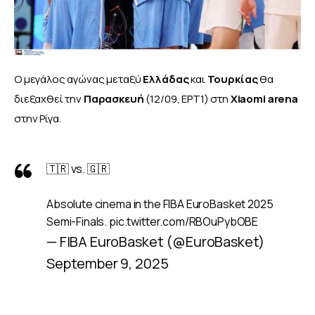
Ο μεγάλος αγώνας μεταξύ 
Ελλάδας
 και 
Τουρκίας
 θα 
διεξαχθεί την 
Παρασκευή
 (12/09, ΕΡΤ1) στη 
Xiaomi arena 
στην Ρίγα.
🇹🇷 vs. 🇬🇷
Absolute cinema in the FIBA EuroBasket 2025
Semi-Finals.
pic.twitter.com/RBOuPybOBE
— FIBA EuroBasket (@EuroBasket)
September 9, 2025