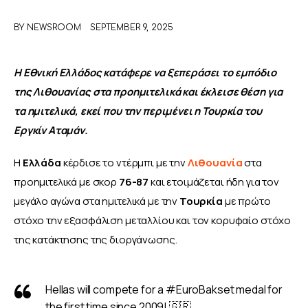
BY
NEWSROOM
SEPTEMBER 9, 2025
ΑΦΙΕΡΩΜΑΤΑ
MEET THE TEAM
Η Εθνική Ελλάδος κατάφερε να ξεπεράσει το εμπόδιο 
της Λιθουανίας στα προημιτελικά και έκλεισε θέση για 
τα ημιτελικά, εκεί που την περιμένει η Τουρκία του 
Εργκίν Αταμάν.
Η 
Ελλάδα 
κέρδισε το ντέρμπι με την
Λιθουανία
στα 
προημιτελικά με σκορ 
76-87
 και ετοιμάζεται ήδη για τον 
μεγάλο αγώνα στα ημιτελικά με την 
Τουρκία 
με πρώτο 
στόχο την εξασφάλιση μεταλλίου και τον κορυφαίο στόχο 
της κατάκτησης της διοργάνωσης.
Hellas will compete for a
#EuroBakset
medal for
the first time since 2009! 🇬🇷