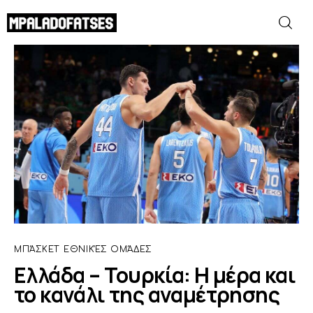
Ελλάδα – Τουρκία: Η μέρα και το κανάλι
της αναμέτρησης
SHARE POST
ΜΟΥΝΤΙΑΛ 2026
ΠΟΔΟΣΦΑΙΡΟ
ΜΠΑΣΚΕΤ
ΣΠΟΡ
ΣΥΝΕΝΤΕΥΞΕΙΣ
ΜΠΆΣΚΕΤ
ΕΘΝΙΚΈΣ ΟΜΆΔΕΣ
Ελλάδα – Τουρκία: Η μέρα και
BLOGS
το κανάλι της αναμέτρησης
BEYOND SPORTS