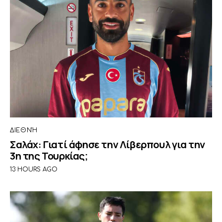
ΔΙΕΘΝΉ
Σαλάχ: Γιατί άφησε την Λίβερπουλ για την
3η της Τουρκίας;
13 HOURS AGO