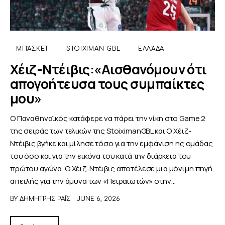
ΜΠΆΣΚΕΤ
STOIXIMAN GBL
ΕΛΛΆΔΑ
Χέιζ-Ντέιβις:«Αισθανόμουν ότι
απογοήτευσα τους συμπαίκτες
μου»
Ο Παναθηναϊκός κατάφερε να πάρει την νίκη στο Game 2
της σειράς των τελικών της StoiximanGBL και Ο Χέιζ-
Ντέιβις βγήκε και μίλησε τόσο για την εμφάνιση ης ομάδας
του όσο και για την εικόνα του κατά την διάρκεια του
πρώτου αγώνα. Ο Χέιζ-Ντέιβις αποτέλεσε μια μόνιμη πηγή
απειλής για την άμυνα των «Πειραιωτών» στην…
BY
ΔΗΜΉΤΡΗΣ ΡΑΪ́Σ
JUNE 6, 2026