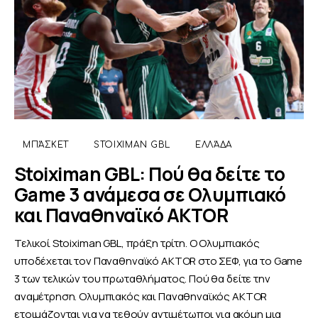
ΜΠΆΣΚΕΤ
STOIXIMAN GBL
ΕΛΛΆΔΑ
Stoiximan GBL: Πού θα δείτε το
Game 3 ανάμεσα σε Ολυμπιακό
και Παναθηναϊκό AKTOR
Τελικοί Stoiximan GBL, πράξη τρίτη. Ο Ολυμπιακός
υποδέχεται τον Παναθηναϊκό AKTOR στο ΣΕΦ, για το Game
3 των τελικών του πρωταθλήματος. Πού θα δείτε την
αναμέτρηση. Ολυμπιακός και Παναθηναϊκός AKTOR
ετοιμάζονται για να τεθούν αντιμέτωποι για ακόμη μια