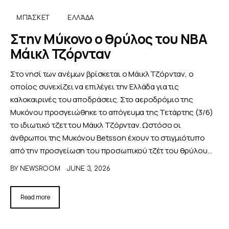
ΜΠΆΣΚΕΤ
ΕΛΛΆΔΑ
Στην Μύκονο ο θρύλος του ΝΒΑ
Μάικλ Τζόρνταν
Στο νησί των ανέμων βρίσκεται ο Μάικλ Τζόρνταν, ο
οποίος συνεχίζει να επιλέγει την Ελλάδα για τις
καλοκαιρινές του αποδράσεις. Στο αεροδρόμιο της
Μυκόνου προσγειώθηκε το απόγευμα της Τετάρτης (3/6)
το ιδιωτικό τζετ του Μάικλ Τζόρνταν. Ωστόσο οι
άνθρωποι της Μυκόνου Betsson έχουν το στιγμιότυπο
από την προσγείωση του προσωπικού τζέτ του θρύλου…
BY
NEWSROOM
JUNE 3, 2026
Read more