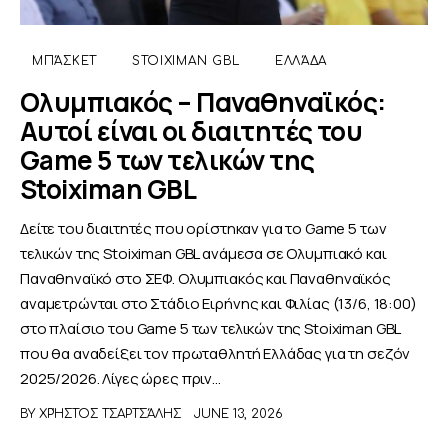
ΑΦΙΕΡΩΜΑΤΑ
ΜΠΆΣΚΕΤ
STOIXIMAN GBL
ΕΛΛΆΔΑ
Ολυμπιακός – Παναθηναϊκός:
MEET THE TEAM
Αυτοί είναι οι διαιτητές του
Game 5 των τελικών της
Stoiximan GBL
Δείτε του διαιτητές που ορίστηκαν για το Game 5 των
τελικών της Stoiximan GBL ανάμεσα σε Ολυμπιακό και
Παναθηναϊκό στο ΣΕΦ. Ολυμπιακός και Παναθηναϊκός
αναμετρώνται στο Στάδιο Ειρήνης και Φιλίας (13/6, 18:00)
στο πλαίσιο του Game 5 των τελικών της Stoiximan GBL
που θα αναδείξει τον πρωταθλητή Ελλάδας για τη σεζόν
2025/2026. Λίγες ώρες πριν…
BY
ΧΡΉΣΤΟΣ ΤΣΑΡΤΣΆΛΗΣ
JUNE 13, 2026