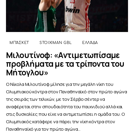
ΜΠΆΣΚΕΤ
STOIXIMAN GBL
ΕΛΛΆΔΑ
Μιλουτίνοφ: «Αντιμετωπίσαμε
προβλήματα με τα τρίποντα του
Μήτογλου»
Ο Νίκολα Μιλουτίνοφ μίλησε για την μεγάλη νίκη του
Ολυμπιακού κόντρα στον Παναθηναϊκό στον πρώτο αγώνα
της σειράς των τελικών, με τον Σέρβο σέντερ να
αναφέρεται στην σπουδαιότητα του παιχνιδιού αλλά και
στις δυσκολίες που είχε να αντιμετωπίσει η ομάδα του. Ο
Ολυμπιακός κατάφερε να πάρει την νίκη κόντρα στον
Παναθηναϊκό για τον πρώτο αγώνα…