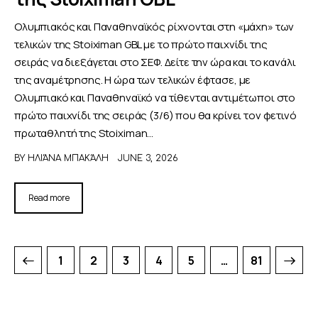
Ολυμπιακός και Παναθηναϊκός ρίχνονται στη «μάχη» των
τελικών της Stoiximan GBL με το πρώτο παιχνίδι της
σειράς να διεξάγεται στο ΣΕΦ. Δείτε την ώρα και το κανάλι
της αναμέτρησης. Η ώρα των τελικών έφτασε, με
Ολυμπιακό και Παναθηναϊκό να τίθενται αντιμέτωποι στο
πρώτο παιχνίδι της σειράς (3/6) που θα κρίνει τον φετινό
πρωταθλητή της Stoiximan…
BY
ΗΛΙΆΝΑ ΜΠΑΚΆΛΗ
JUNE 3, 2026
Read more
1
2
3
4
5
>
…
81