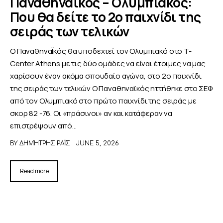
Παναθηναϊκός – Ολυμπιακός:
Που θα δείτε το 2ο παιχνίδι της
σειράς των τελικών
Ο ΠαναθηναΪκός θα υποδεχτεί τον Ολυμπιακό στο T-
Center Athens με τις δύο ομάδες να είναι έτοιμες να μας
χαρίσουν έναν ακόμα σπουδαίο αγώνα, στο 2ο παιχνίδι
της σειράς των τελικών Ο Παναθηναϊκός ηττήθηκε στο ΣΕΦ
από τον Ολυμπιακό στο πρώτο παιχνίδι της σειράς με
σκορ 82 -76. Οι «πράσινοι» αν και κατάφεραν να
επιστρέψουν από…
BY
ΔΗΜΉΤΡΗΣ ΡΑΪ́Σ
JUNE 5, 2026
Read more