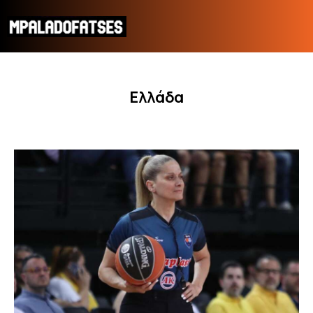
Ελλάδα
ΜΟΥΝΤΙΑΛ 2026
ΠΟΔΟΣΦΑΙΡΟ
ΜΠΑΣΚΕΤ
ΣΠΟΡ
ΣΥΝΕΝΤΕΥΞΕΙΣ
BLOGS
BEYOND SPORTS