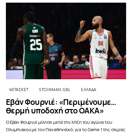
ΜΠΆΣΚΕΤ
STOIXIMAN GBL
ΕΛΛΆΔΑ
Εβάν Φουρνιέ: «Περιμένουμε…
θερμή υποδοχή στο ΟΑΚΑ»
Ο Εβάν Φουρνιέ μίλησε μετά την λήξη του αγώνα του
Ολυμπιακού με τον Παναθηναϊκό, για το Game 1 της σειράς