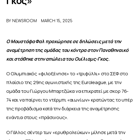
Γκος»
ΑΦΙΕΡΩΜΑΤΑ
BY
NEWSROOM
MARCH 15, 2025
MEET THE TEAM
Ο Μουστάφα Φαλ προχώρησε σε δηλώσεις μετά την 
αναμέτρηση της ομάδας του κόντρα στον Παναθηναικό 
και στάθηκε στην απώλεια του Ουίλιαμς-Γκος.
Ο Ολυμπιακός «φιλοξένησε» το «τριφύλλι» στο ΣΕΦ στο 
πλαίσιο της 29ης αγωνιστικής της Euroleague, με την 
ομάδα του Γιώργου Μπαρτζώκα να επικρατεί με σκορ 76-
74 και να παίρνει το ντέρμπι «αιωνίων» κρατώντας το υπέρ 
της προβάδισμα κατά την διάρκεια της αναμέτρησης 
ενάντια στους «πράσινους».
Ο Γάλλος σέντερ των «ερυθρολεύκων» μίλησε μετά την 