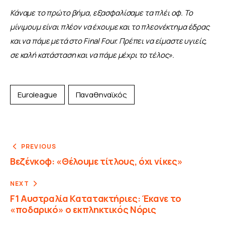
Κάναμε το πρώτο βήμα, εξασφαλίσαμε τα πλέι οφ. Το 
μίνιμουμ είναι πλέον να έχουμε και το πλεονέκτημα έδρας 
και να πάμε μετά στο Final Four. Πρέπει να είμαστε υγιείς, 
σε καλή κατάσταση και να πάμε μέχρι το τέλος».
Euroleague
Παναθηναϊκός
PREVIOUS
Βεζένκοφ: «Θέλουμε τίτλους, όχι νίκες»
NEXT
F1 Αυστραλία Κατατακτήριες: Έκανε το
«ποδαρικό» ο εκπληκτικός Νόρις