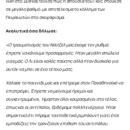
νίκη στο ΣΕΦ και τόνισε πως η απουσία του Γκος στοίχισε 
σε μεγάλο βαθμό, με αποτέλεσμα το κόλλημα των 
Πειραιωτών στο σκοράρισμα.
Αναλυτικά όσα δήλωσε:
«Ο τραυματισμός του Νάιτζελ μας έκοψε τον ρυθμό, 
έπρεπε να κάνουμε προσαρμογές. Ήταν μεγάλη απώλεια 
για εμάς. Ο Λι είναι καλός παίκτης αλλά ήταν δύσκολο για 
αυτόν να μπει σε ένα τέτοιο ματς. 
Χάλασε το παιχνίδι μας και επέτρεψε στον Παναθηναϊκό να 
επιστρέψει. Έπρεπε να μείνουμε ήρεμοι και 
συγκεντρωμένοι. Ήμασταν όλοι κουρασμένοι στο τέλος, 
όπως και οι αντίπαλοι, ξοδέψαμε πολλή ενέργεια. Ήταν 
σημαντικό ότι πήραμε τα επιθετικά ριμπάουντ γιατί έτσι 
εμποδίζεις την τρανζίσιον επίθεση του αντιπάλου.