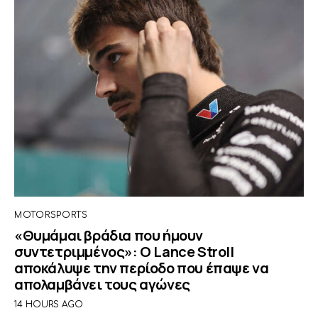
MOTORSPORTS
«Θυμάμαι βράδια που ήμουν
συντετριμμένος»: O Lance Stroll
αποκάλυψε την περίοδο που έπαψε να
απολαμβάνει τους αγώνες
14 HOURS AGO