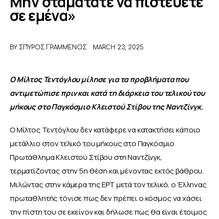
Μην σταματάτε να πιστεύετε
σε εμένα»
ΑΦΙΕΡΩΜΑΤΑ
BY
ΣΠΎΡΟΣ ΓΡΑΜΜΈΝΟΣ
MARCH 23, 2025
MEET THE TEAM
Ο Μίλτος Τεντόγλου μίλησε για τα προβλήματα που 
αντιμετώπισε πριν και κατά τη διάρκεια του τελικού του 
μήκους στο Παγκόσμιο Κλειστού Στίβου της Ναντζίνγκ.
Ο Μίλτος Τεντόγλου δεν κατάφερε να κατακτήσει κάποιο 
μετάλλιο στον τελικό του μήκους στο Παγκόσμιο 
Πρωτάθλημα Κλειστού Στίβου στη Ναντζίνγκ, 
τερματίζοντας στην 5η θέση και μένοντας εκτός βάθρου. 
Μιλώντας στην κάμερα της ΕΡΤ μετά τον τελικό, ο Έλληνας 
πρωταθλητής τόνισε πως δεν πρέπει ο κόσμος να χάσει 
την πίστη του σε εκείνον και δήλωσε πως θα είναι έτοιμος 