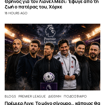
Θρήνος για τον Λιονέλ Μέσι: Έφυγε από τη
ζωή ο πατέρας του, Χόρχε
18 HOURS AGO
BLOGS
PREMIER LEAGUE
ΔΙΕΘΝΉ
ΠΟΔΌΣΦΑΙΡΟ
Πρέμιερ Λιγκ: Το μόνο σίγουρο… κάποιος θα