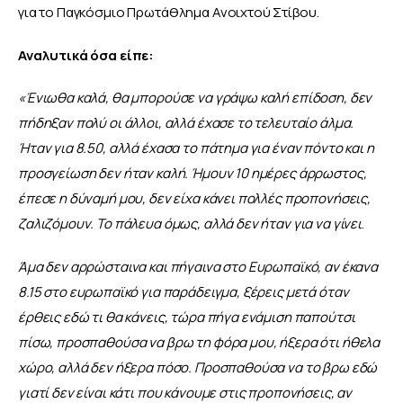
για το Παγκόσμιο Πρωτάθλημα Ανοιχτού Στίβου.
Αναλυτικά όσα είπε:
«Ένιωθα καλά, θα μπορούσε να γράψω καλή επίδοση, δεν 
πήδηξαν πολύ οι άλλοι, αλλά έχασε το τελευταίο άλμα. 
Ήταν για 8.50, αλλά έχασα το πάτημα για έναν πόντο και η 
προσγείωση δεν ήταν καλή. Ήμουν 10 ημέρες άρρωστος, 
έπεσε η δύναμή μου, δεν είχα κάνει πολλές προπονήσεις, 
ζαλιζόμουν. Το πάλευα όμως, αλλά δεν ήταν για να γίνει
.
Άμα δεν αρρώσταινα και πήγαινα στο Ευρωπαϊκό, αν έκανα 
8.15 στο ευρωπαϊκό για παράδειγμα, ξέρεις μετά όταν 
έρθεις εδώ τι θα κάνεις, τώρα πήγα ενάμιση παπούτσι 
πίσω, προσπαθούσα να βρω τη φόρα μου, ήξερα ότι ήθελα 
χώρο, αλλά δεν ήξερα πόσο. Προσπαθούσα να το βρω εδώ 
γιατί δεν είναι κάτι που κάνουμε στις προπονήσεις, αν 