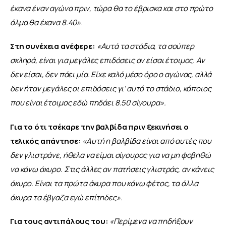
έκανα έναν αγώνα πριν, τώρα θα το έβρισκα και στο πρώτο 
άλμα θα έκανα 8.40»
.
Στη συνέχεια ανέφερε: 
«Αυτά τα στάδια, τα σούπερ 
σκληρά, είναι για μεγάλες επιδόσεις αν είσαι έτοιμος. Αν 
δεν είσαι, δεν πάει μία. Είχε καλό μέσο όρο ο αγώνας, αλλά 
δεν ήταν μεγάλες οι επιδόσεις γι’ αυτό το στάδιο, κάποιος 
που είναι έτοιμος εδώ πηδάει 8.50 σίγουρα».
Για το ότι τσέκαρε την βαλβίδα πριν ξεκινήσει ο 
τελικός απάντησε:
«Αυτή η βαλβίδα είναι από αυτές που 
δεν γλιστράνε, ήθελα να είμαι σίγουρος για να μη φοβηθώ 
να κάνω άκυρο. Στις άλλες αν πατήσεις γλιστράς, αν κάνεις 
άκυρο. Είναι τα πρώτα άκυρα που κάνω φέτος, τα άλλα 
άκυρα τα έβγαζα εγώ επίτηδες».
Για τους αντιπάλους του: 
«Περίμενα να πηδήξουν 