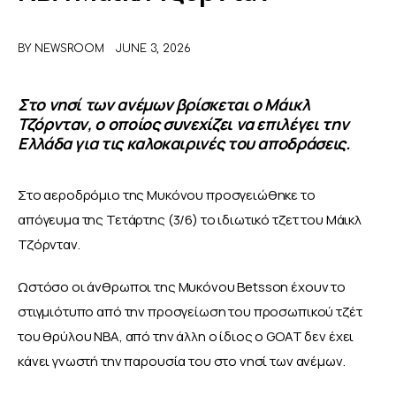
ΑΦΙΕΡΩΜΑΤΑ
BY
NEWSROOM
JUNE 3, 2026
MEET THE TEAM
Στο νησί των ανέμων βρίσκεται ο Μάικλ
Τζόρνταν, ο οποίος συνεχίζει να επιλέγει την
Ελλάδα για τις καλοκαιρινές του αποδράσεις.
Στο αεροδρόμιο της Μυκόνου προσγειώθηκε το 
απόγευμα της Τετάρτης (3/6) το ιδιωτικό τζετ του Μάικλ 
Τζόρνταν.
Ωστόσο οι άνθρωποι της Μυκόνου Betsson έχουν το 
στιγμιότυπο από την προσγείωση του προσωπικού τζέτ 
του θρύλου ΝΒΑ, από την άλλη ο ίδιος ο GOAT δεν έχει 
κάνει γνωστή την παρουσία του στο νησί των ανέμων.