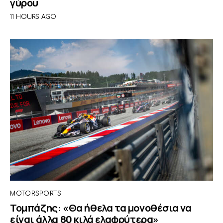
γύρου
11 HOURS AGO
MOTORSPORTS
Τομπάζης: «Θα ήθελα τα μονοθέσια να
είναι άλλα 80 κιλά ελαφρύτερα»