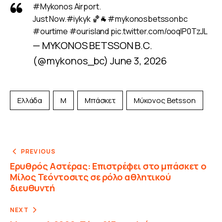
#Mykonos
Airport.
Just Now.
#iykyk
🏀🐐
#mykonosbetssonbc
#ourtime
#ourisland
pic.twitter.com/ooqIP0TzJL
— MYKONOS BETSSON B.C.
(@mykonos_bc)
June 3, 2026
Ελλάδα
Μ
Μπάσκετ
Μύκονος Betsson
PREVIOUS
Ερυθρός Αστέρας: Επιστρέφει στο μπάσκετ ο
Μίλος Τεόντοσιτς σε ρόλο αθλητικού
διευθυντή
NEXT