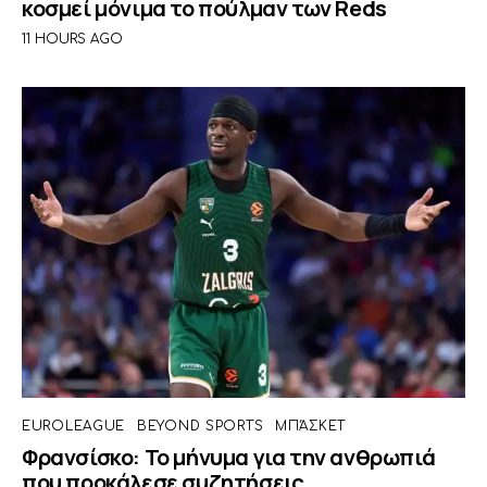
κοσμεί μόνιμα το πούλμαν των Reds
11 HOURS AGO
EUROLEAGUE
BEYOND SPORTS
ΜΠΆΣΚΕΤ
Φρανσίσκο: Το μήνυμα για την ανθρωπιά
που προκάλεσε συζητήσεις