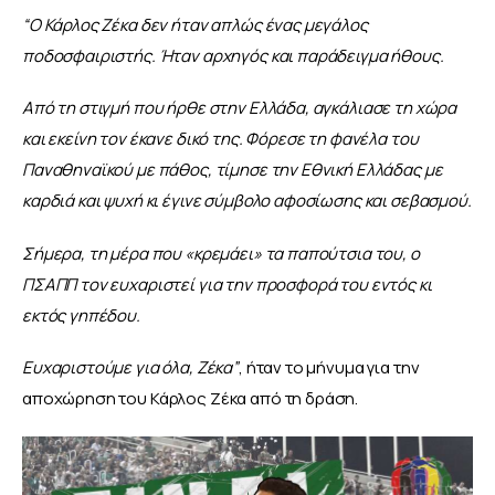
“Ο Κάρλος Ζέκα δεν ήταν απλώς ένας μεγάλος 
ποδοσφαιριστής. Ήταν αρχηγός και παράδειγμα ήθους.
Από τη στιγμή που ήρθε στην Ελλάδα, αγκάλιασε τη χώρα 
και εκείνη τον έκανε δικό της. Φόρεσε τη φανέλα του 
Παναθηναϊκού με πάθος, τίμησε την Εθνική Ελλάδας με 
καρδιά και ψυχή κι έγινε σύμβολο αφοσίωσης και σεβασμού.
Σήμερα, τη μέρα που «κρεμάει» τα παπούτσια του, ο 
ΠΣΑΠΠ τον ευχαριστεί για την προσφορά του εντός κι 
εκτός γηπέδου.
Ευχαριστούμε για όλα, Ζέκα”
, ήταν το μήνυμα για την 
αποχώρηση του Κάρλος Ζέκα από τη δράση.