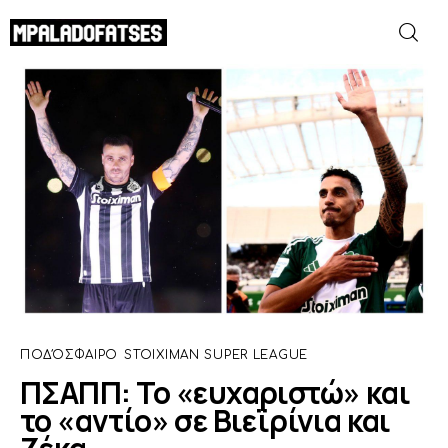
ΠΣΑΠΠ: Το «ευχαριστώ» και το «αντίο» σε
Βιεϊρίνια και Ζέκα
SHARE POST
ΜΟΥΝΤΙΑΛ 2026
ΠΟΔΟΣΦΑΙΡΟ
ΜΠΑΣΚΕΤ
ΣΠΟΡ
ΣΥΝΕΝΤΕΥΞΕΙΣ
ΠΟΔΌΣΦΑΙΡΟ
STOIXIMAN SUPER LEAGUE
ΠΣΑΠΠ: Το «ευχαριστώ» και
BLOGS
το «αντίο» σε Βιεϊρίνια και
BEYOND SPORTS