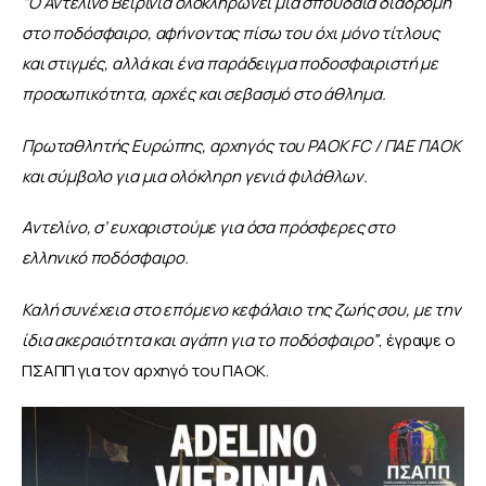
“Ο Αντελίνο Βεϊρίνια ολοκληρώνει μια σπουδαία διαδρομή 
στο ποδόσφαιρο, αφήνοντας πίσω του όχι μόνο τίτλους 
και στιγμές, αλλά και ένα παράδειγμα ποδοσφαιριστή με 
προσωπικότητα, αρχές και σεβασμό στο άθλημα.
Πρωταθλητής Ευρώπης, αρχηγός του PAOK FC / ΠΑΕ ΠΑΟΚ 
και σύμβολο για μια ολόκληρη γενιά φιλάθλων.
Αντελίνο, σ’ ευχαριστούμε για όσα πρόσφερες στο 
ελληνικό ποδόσφαιρο.
Καλή συνέχεια στο επόμενο κεφάλαιο της ζωής σου, με την 
ίδια ακεραιότητα και αγάπη για το ποδόσφαιρο”
, έγραψε ο 
ΠΣΑΠΠ για τον αρχηγό του ΠΑΟΚ.