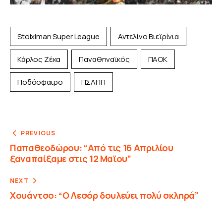
Stoiximan Super League
Αντελίνο Βιεϊρίνια
Κάρλος Ζέκα
Παναθηναϊκός
ΠΑΟΚ
Ποδόσφαιρο
ΠΣΑΠΠ
PREVIOUS
Παπαθεοδώρου: “Από τις 16 Απριλίου
ξαναπαίξαμε στις 12 Μαϊου”
NEXT
Χουάντσο: “Ο Λεσόρ δουλεύει πολύ σκληρά”