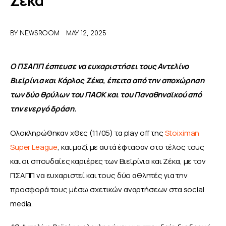
Ζέκα
ΑΦΙΕΡΩΜΑΤΑ
BY
NEWSROOM
MAY 12, 2025
MEET THE TEAM
Ο ΠΣΑΠΠ έσπευσε να ευχαριστήσει τους Αντελίνο 
Βιεϊρίνια και Κάρλος Ζέκα, έπειτα από την αποχώρηση 
των δύο θρύλων του ΠΑΟΚ και του Παναθηναϊκού από 
την ενεργό δράση.
Ολοκληρώθηκαν χθες (11/05) τα play off της 
Stoiximan 
Super League
, και μαζί με αυτά έφτασαν στο τέλος τους 
και οι σπουδαίες καριέρες των Βιεϊρίνια και Ζέκα, με τον 
ΠΣΑΠΠ να ευχαριστεί και τους δύο αθλητές για την 
προσφορά τους μέσω σχετικών αναρτήσεων στα social 
media.