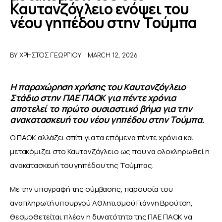
Καυτανζόγλειο ενόψει του
νέου γηπέδου στην Τούμπα
ΑΦΙΕΡΩΜΑΤΑ
MEET THE TEAM
BY
ΧΡΉΣΤΟΣ ΓΕΩΡΓΊΟΥ
MARCH 12, 2026
Η παραχώρηση χρήσης του Καυτανζόγλειο
Στάδιο στην ΠΑΕ ΠΑΟΚ για πέντε χρόνια
αποτελεί το πρώτο ουσιαστικό βήμα για την
ανακατασκευή του νέου γηπέδου στην Τούμπα.
Ο ΠΑΟΚ αλλάζει σπίτι για τα επόμενα πέντε χρόνια και 
μετακόμιζει στο Καυτανζόγλειο ως που να ολοκληρωθεί η 
ανακατασκευή του γηπέδου της Τούμπας.
Με την υπογραφή της σύμβασης, παρουσία του 
αναπληρωτή υπουργού Αθλητισμού Γιάννη Βρούτση, 
θεσμοθετείται πλέον η δυνατότητα της ΠΑΕ ΠΑΟΚ να 