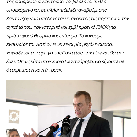
της σημερινής συνάντησης. Το φιλόξενο, πολλά 
υποσχόμενο και σε πλήρη εξέλιξη αναβάθμισης 
Καυτανζόγλειο υποδέχεται με ανοιχτές τις πόρτες και την 
αγκαλιά του, τον ιστορικό και εμβληματικό ΠΑΟΚ για 
πρώτη φορά θεσμικά και επίσημα. Το κάνουμε 
ενσυνείδητα, γιατί ο ΠΑΟΚ είναι μία μεγάλη ομάδα, 
χρειάζεται την αρωγή της Πολιτείας, την είχε και θα την 
έχει. Όπως είπα στην κυρία Γκοντσάροβα, θα είμαστε σε 
ότι χρειαστεί κοντά τους».