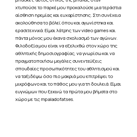
χτυπούσε το παρκέ μου προκαλούσε μια τεράστια
αίσθηση ηρεμίας και ευχαρίστησης. Στη συνέχεια
ακολούθησα το βόλεϊ όπου και αγωνίστηκα και
ερασιτεχνικά. Είμαι λάτρης των video games και
πάντα μόνος μου έκανα σχολιασμό των αγώνων.
Φιλοδοξία μου είναι να εξελιχθώ στον χώρο της
αθλητικής δημοσιογραφίας, να γνωρίσω και να
πραγματοποιήσω μεγάλες συνεντεύξεις
σπουδαίες προσωπικότητες του αθλητισμού και
να ταξιδέψω όσο πιο μακριά μου επιτρέψει το
μικρόφωνο και το πάθος μου για τη δουλειά. Είμαι
ευγνώμων που ξεκινώ τα πρώτα μου βήματα στο
χώρο με τις mpaladofatses.