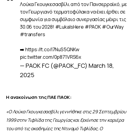
Λούκα Γκουγκεσασβίλι από τον Πανσερραϊκό, με
τον Γεωργιανό τερματοφύλακα να έχει έρθει σε
συμφωνία για συμβόλαιο συνεργασίας μέχρι τις
30.06 του 2028!
#LukaIsHere
#PAOK
#OurWay
#transfers
➡️
https://t.co/I7NuS5QNKw
pic.twitter.com/0p871VRS6x
— PAOK FC (@PAOK_FC)
March 18,
2025
Η ανακοίνωση της ΠΑΕ ΠΑΟΚ:
«Ο Λούκα Γκουγκεσασβίλι γεννήθηκε στις 29 Σεπτεμβρίου 
1999 στην Τιφλίδα της Γεωργίας και ξεκίνησε την καριέρα 
του από τις ακαδημίες της Ντιναμό Τιφλίδας. Ο 