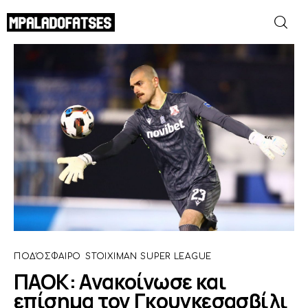
ΠΑΟΚ: Ανακοίνωσε και επίσημα τον
Γκουγκεσασβίλι
SHARE POST
ΜΟΥΝΤΙΑΛ 2026
ΠΟΔΟΣΦΑΙΡΟ
ΜΠΑΣΚΕΤ
ΣΠΟΡ
ΣΥΝΕΝΤΕΥΞΕΙΣ
ΠΟΔΌΣΦΑΙΡΟ
STOIXIMAN SUPER LEAGUE
BLOGS
ΠΑΟΚ: Ανακοίνωσε και
επίσημα τον Γκουγκεσασβίλι
BEYOND SPORTS