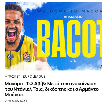
ΜΠΆΣΚΕΤ
EUROLEAGUE
Μακάμπι Τελ Αβίβ: Μετά την ανακοίνωση
του Ντάνιελ Τάις, δικός της και ο Αρμάντο
Μπέικοτ
2 HOURS AGO