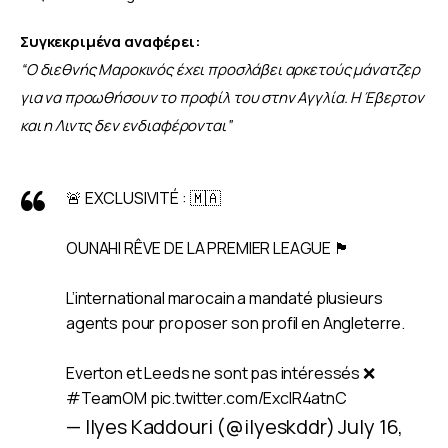
Συγκεκριμένα αναφέρει:
“Ο διεθνής Μαροκινός έχει προσλάβει αρκετούς μάνατζερ 
για να προωθήσουν το προφίλ του στην Αγγλία. Η Έβερτον 
και η Λιντς δεν ενδιαφέρονται”
🚨 EXCLUSIVITÉ : 🇲🇦
OUNAHI RÊVE DE LA PREMIER LEAGUE 🏴󠁧󠁢󠁥󠁮󠁧󠁿
L’international marocain a mandaté plusieurs
agents pour proposer son profil en Angleterre.
Everton et Leeds ne sont pas intéressés ❌
#TeamOM
pic.twitter.com/ExclR4atnC
— Ilyes Kaddouri (@ilyeskddr)
July 16,