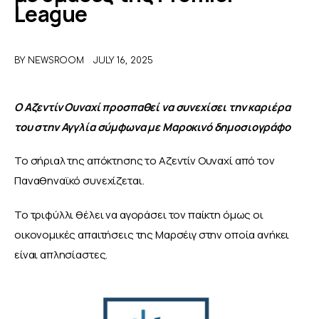
League
ΑΦΙΕΡΩΜΑΤΑ
BY
NEWSROOM
JULY 16, 2025
MEET THE TEAM
Ο Αζεντίν Ουναχί προσπαθεί να συνεχίσει την καριέρα 
του στην Αγγλία σύμφωνα με Μαροκινό δημοσιογράφο
To σήριαλ της απόκτησης το Αζεντίν Ουναχί από τον 
Παναθηναϊκό συνεχίζεται.
Το τριφύλλι θέλει να αγοράσει τον παίκτη όμως οι 
οικονομικές απαιτήσεις της Μαρσέιγ στην οποία ανήκει 
είναι απλησίαστες. 