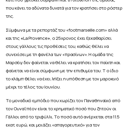
που κάνει τα αδύνατα δυνατά για τον κρατήσει στο ρόστερ 
της.
Σύμφωνα με τα ρεπορτάζ του «footmarseille.com» αλλά 
και της 
«
La Provence
»
, ο 25χρονος έχει ξεκαθαρίσει 
στους γάλλους τις προθέσεις του, καθώς θέλει να 
συνεχίσει με τη φανέλα των «πρασίνων». Η ομάδα της 
Μαρσέιγ δεν φαίνεται να θέλει να κρατήσει τον παίκτη και 
φαίνεται να είναι σύμφωνη με την επιθυμία του. Τ ο ίδιο 
το κλάμπ θέλει να έχει λήξει η υπόθεση με τον μαροκινό 
μέχρι το τέλος του Ιουνίου.
Το μοναδικό εμπόδιο που χωρίζει τον Παναθηναϊκό από 
τον Ουναΐ πέον είναι το χρηματικό ποσό που ζητούν οι 
Γάλλοι από το τριφύλλι. Το ποσό αυτό ανέρχεται στα 11.5 
εκατ. ευρώ, και μοιάζει «απαγορευτικό» για τον 