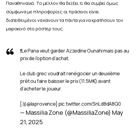
Παναθηναϊκό. Το μέλλον θα δείξει τι θα συμβεί όμως 
σύμφωνα με πληροφορίες οι πράσινοι είναι 
διατεθειμένοι να κάνουν τα πάντα για να κρατήσουν τον 
μαροκινό στο ρόστερ τους.
❗️Le Pana veut garder Azzedine Ounahi mais pas au
prix de l’option d’achat.
Le club grec voudrait renégocier un deuxième
prêt ou faire baisser le prix (11.5M€) avant
d’acheter le joueur.
[🥈
@laprovence
]
pic.twitter.com/SnLd8dA8Q0
— Massilia Zone (@MassiliaZone)
May
21, 2025