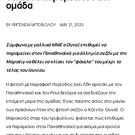
ομάδα
ΑΦΙΕΡΩΜΑΤΑ
BY
ΙΦΙΓΈΝΕΙΑ ΜΠΌΒΟΛΟΥ
MAY 21, 2025
MEET THE TEAM
Σύμφωνα με γαλλικά ΜΜΕ ο Ουναΐ επιθυμεί να 
παραμείνει στον Παναθηναϊκό για άλλη μία σεζόν με την 
Μαρσέιγ να θέλει να κλίσει τον ”φάκελο” του μέχρι το 
τέλος του Ιουνίου.
Η φετινή μεταγραφική περίοδος έχει ήδη αρχίσει με τον 
Παναθηναϊκό και τον Ρουί Βιτόρια να σχεδιάζουν την 
επόμενη μέρα της ομάδας. Ένας παίκτης άσος στο μανίκι 
των πράσινων ήταν της φετινή σεζόν ο Αζεντίν  Ουναΐ.  Ο 
Μαροκινός σταρ του τριφυλλιού, φαίνεται πως επιθυμεί 
να παραμείνει στον Παναθηναϊκό για ακόμα μία χρονία 
κάτι που  βρίσκει σύμφωνη και τη διοίκηση της ομάδας 