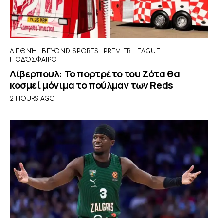
ΔΙΕΘΝΉ
BEYOND SPORTS
PREMIER LEAGUE
ΠΟΔΌΣΦΑΙΡΟ
Λίβερπουλ: Το πορτρέτο του Ζότα θα
κοσμεί μόνιμα το πούλμαν των Reds
2 HOURS AGO