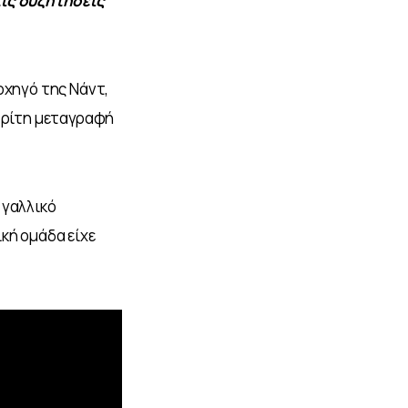
ις συζητήσεις 
ρχηγό της Νάντ, 
τρίτη μεταγραφή 
γαλλικό 
κή ομάδα είχε 