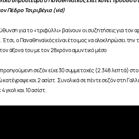
ικό δημοσίευμα ο Παναθηναϊκός έχει κάνει πρόοδο στ
τον Πέδρο Τσιριβέγια (vid)
ύθυνση για το «τριφύλλι» βαίνουν οι συζητήσεις για τον α
. Έτσι, ο Παναθηναϊκός είναι έτοιμος να ολοκληρώσει την 
τον άξονα του με τον 28χρόνο αμυντικό μέσο
 προηγούμενη σεζόν είχε 30 συμμετοχές (2.348 λεπτά) στο 
κατέγραψε και 2 ασίστ. Συνολικά σε πέντε σεζόν στη Γαλλι
 4 γκολ και 10 ασίστ.