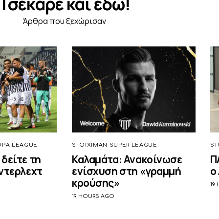
Τσέκαρε και εδώ!
Άρθρα που ξεχώρισαν
OPA LEAGUE
STOIXIMAN SUPER LEAGUE
ST
 δείτε τη
Καλαμάτα: Ανακοίνωσε
Π
Άντερλεχτ
ενίσχυση στη «γραμμή
ο
κρούσης»
19
19 HOURS AGO