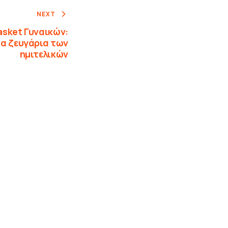
NEXT
asket Γυναικών:
α ζευγάρια των
ημιτελικών