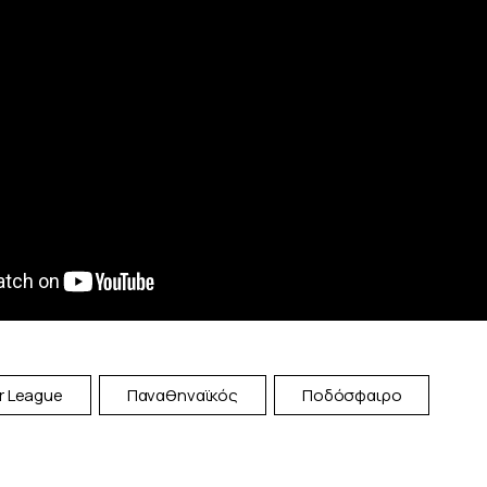
r League
Παναθηναϊκός
Ποδόσφαιρο