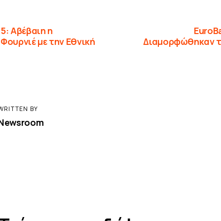
5: Αβέβαιη η
EuroB
Φουρνιέ με την Εθνική
Διαμορφώθηκαν τ
WRITTEN BY
Newsroom