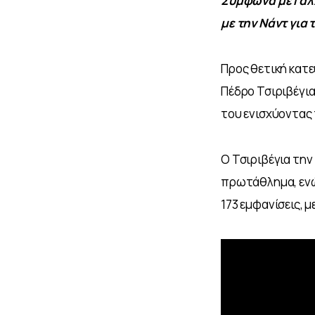
Σύμφωνα με Γαλλ
με την Νάντ για 
Προς θετική κατε
Πέδρο Τσιριβέγια
του ενισχύοντας 
Ο Τσιριβέγια την
πρωτάθλημα, ενώ 
173 εμφανίσεις, με