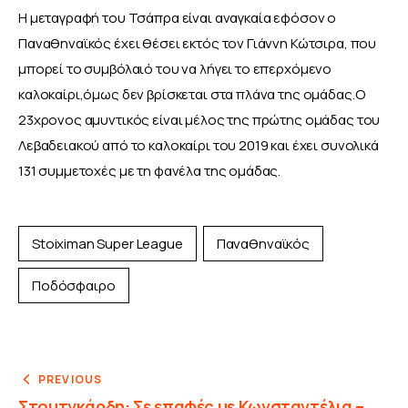
Η μεταγραφή του Τσάπρα είναι αναγκαία εφόσον ο 
Παναθηναϊκός έχει θέσει εκτός τον Γιάννη Κώτσιρα, που 
μπορεί το συμβόλαιό του να λήγει το επερχόμενο 
καλοκαίρι,όμως δεν βρίσκεται στα πλάνα της ομάδας.Ο 
23χρονος αμυντικός είναι μέλος της πρώτης ομάδας του 
Λεβαδειακού από το καλοκαίρι του 2019 και έχει συνολικά 
131 συμμετοχές με τη φανέλα της ομάδας.
Stoiximan Super League
Παναθηναϊκός
Ποδόσφαιρο
PREVIOUS
Στουτγκάρδη: Σε επαφές με Κωνσταντέλια –