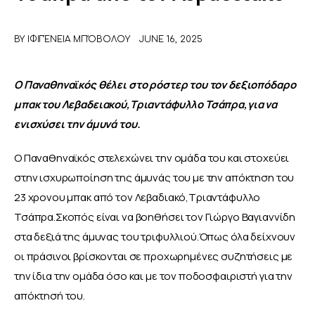
ΑΦΙΕΡΩΜΑΤΑ
BY
ΙΦΙΓΈΝΕΙΑ ΜΠΌΒΟΛΟΥ
JUNE 16, 2025
MEET THE TEAM
Ο Παναθηναϊκός θέλει στο ρόστερ του τον δεξιοπόδαρο 
μπακ του Λεβαδειακού,Τριαντάφυλλο Τσάπρα,για να 
ενισχύσει την άμυνά του.
Ο Παναθηναϊκός στελεχώνει την ομάδα του και στοχεύει 
στην ισχυρωποίηση της άμυνάς του με την απόκτηση του 
23 χρονου μπακ από τον Λεβαδιακό,Τριαντάφυλλο 
Τσάπρα.Σκοπός είναι να βοηθήσει τον Γιώργο Βαγιαννίδη 
στα δεξιά της άμυνας του τριφυλλιού.Όπως όλα δείχνουν 
οι πράσινοι βρίσκονται σε προχωρημένες συζητήσεις με 
την ίδια την ομάδα όσο και με τον ποδοσφαιριστή για την 
απόκτησή του.