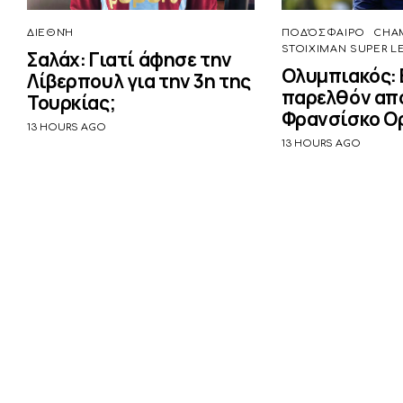
ΔΙΕΘΝΉ
ΠΟΔΌΣΦΑΙΡΟ
CHA
STOIXIMAN SUPER L
Σαλάχ: Γιατί άφησε την
Ολυμπιακός:
Λίβερπουλ για την 3η της
παρελθόν απο
Τουρκίας;
Φρανσίσκο Ο
13 HOURS AGO
13 HOURS AGO