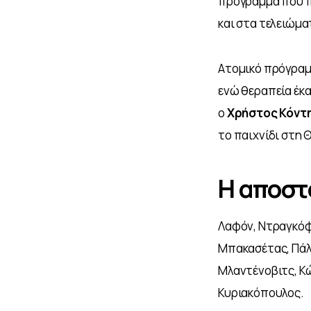
πρόγραμμα που πε
και στα τελειώμα
Ατομικό πρόγραμ
ενώ θεραπεία έκα
ο 
Χρήστος
Κόντη
το παιχνίδι στη 
Η αποστ
Λαφόν, Ντραγκόφσ
Μπακασέτας, Πάλμ
Μλαντένοβιτς, Κώ
Κυριακόπουλος.