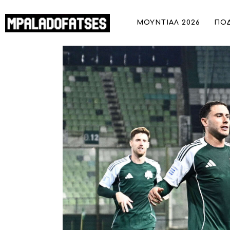
ΜΟΥΝΤΙΑΛ 2026
ΜΟΥΝΤΙΑΛ 2026
ΠΟ
ΠΟΔΟΣΦΑΙΡΟ
Παναθηναϊκός: Η αποστολή του «τρι
ΜΠΑΣΚΕΤ
ΣΠΟΡ
ΣΥΝΕΝΤΕΥΞΕΙΣ
BLOGS
BEYOND SPORTS
ΑΦΙΕΡΩΜΑΤΑ
MEET THE TEAM