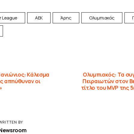
r League
ΑΕΚ
Άρης
Ολυμπιακός
Πανιώνιος: Κάλεσμα
Ολυμπιακός: Τα συ
ες απηύθυναν οι
Πειραιωτών στον Β
»
τίτλο του MVP της 
WRITTEN BY
Newsroom