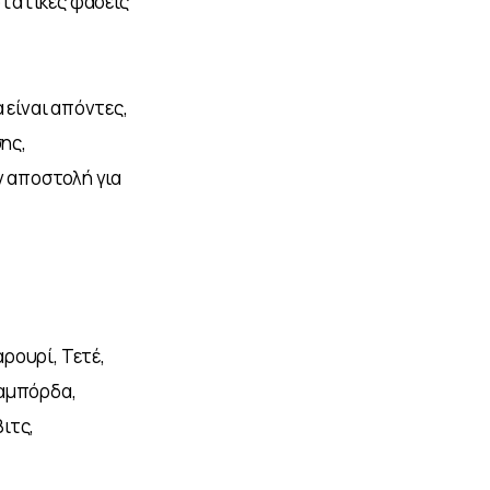
τατικές φάσεις 
είναι απόντες, 
ης, 
 αποστολή για 
ρουρί, Τετέ, 
αμπόρδα, 
ιτς, 