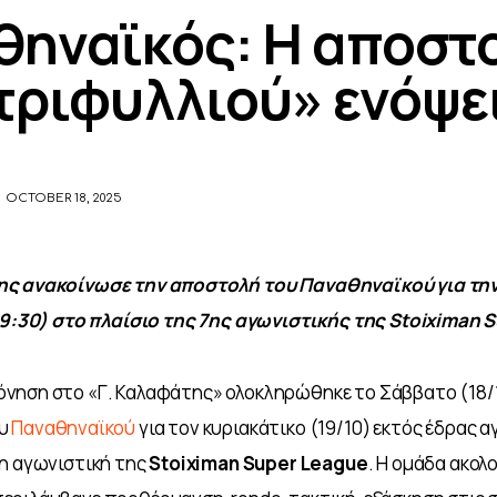
θηναϊκός: Η αποστ
τριφυλλιού» ενόψε
OCTOBER 18, 2025
ης ανακοίνωσε την αποστολή του Παναθηναϊκού για την
19:30) στο πλαίσιο της 7ης αγωνιστικής της Stoiximan 
νηση στο «Γ. Καλαφάτης» ολοκληρώθηκε το Σάββατο (18/1
υ 
Παναθηναϊκού
για τον κυριακάτικο (19/10) εκτός έδρας α
η αγωνιστική της
 Stoiximan Super League
. Η ομάδα ακολ