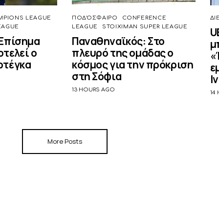
MPIONS LEAGUE
ΠΟΔΌΣΦΑΙΡΟ
CONFERENCE
ΔΙ
EAGUE
LEAGUE
STOIXIMAN SUPER LEAGUE
U
 Επίσημα
Παναθηναϊκός: Στο
μ
τελεί ο
πλευρό της ομάδας ο
«
ρτέγκα
κόσμος για την πρόκριση
ε
στη Σόφια
Ι
13 HOURS AGO
14
More Posts