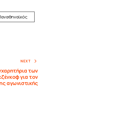
Παναθηναϊκός
NEXT
γχαρητήρια των
εζένκοφ για τον
5ης αγωνιστικής