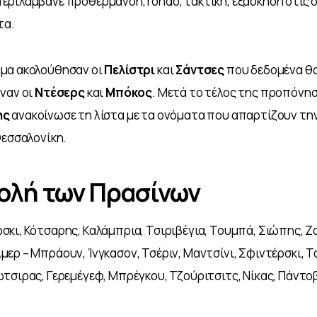
ριλάμβανε προθέρμανση, rondo, τακτική, εξάσκηση στις σ
τα.
μα ακολούθησαν οι 
Πελίστρι 
και 
Σάντσες 
που δεδομένα θα 
ναν οι 
Ντέσερς 
και 
Μπόκος
. Μετά το τέλος της προπόνησ
ς 
ανακοίνωσε τη λίστα με τα ονόματα που απαρτίζουν την
Θεσσαλονίκη.
ολή των Πρασίνων
κι, Κότσαρης, Καλάμπρια, Τσιριβέγια, Τουμπά, Σιώπης, Ζα
ερ – Μπράουν, Ίνγκασον, Τσέριν, Μαντσίνι, Σφιντέρσκι, Τ
τσιρας, Γερεμέγεφ, Μπρέγκου, Τζούριτσιτς, Νίκας, Πάντοβ