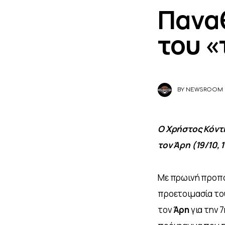
Πανα
του «
BY
NEWSROOM
Ο Χρήστος Κόντ
τον Άρη (19/10, 
Με πρωινή προπό
προετοιμασία το
τον 
Άρη 
για
την 7