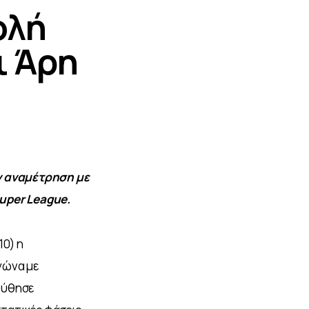
ολή
ι Άρη
 αναμέτρηση με 
Super League.
0) η 
γώνα με 
ούθησε 