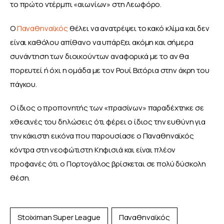
το πρώτο ντέρμπι «αιωνίων» στη Λεωφόρο.
Ο 
Παναθηναϊκός
 θέλει να ανατρέψει το κακό κλίμα και δεν 
είναι καθόλου απίθανο να υπάρξει ακόμη και σήμερα 
συνάντηση των διοικούντων αναφορικά με το αν θα 
πορευτεί ή όχι η ομάδα με τον Ρουί Βιτόρια στην άκρη του 
πάγκου.
Ο ίδιος ο προπονητής των «πρασίνων» παραδέχτηκε σε 
χθεσινές του δηλώσεις ότι φέρει ο ίδιος την ευθύνη για 
την κάκιστη εικόνα που παρουσίασε ο Παναθηναϊκός 
κόντρα στη νεοφώτιστη Κηφισιά και είναι πλέον 
προφανές ότι ο Πορτογάλος βρίσκεται σε πολύ δύσκολη 
θέση.
Stoiximan Super League
Παναθηναϊκός