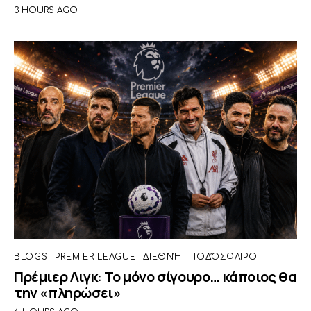
3 HOURS AGO
BLOGS
PREMIER LEAGUE
ΔΙΕΘΝΉ
ΠΟΔΌΣΦΑΙΡΟ
Πρέμιερ Λιγκ: Το μόνο σίγουρο… κάποιος θα
την «πληρώσει»