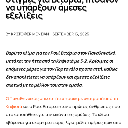
να υπάρξουν άμεσες
εξελίξεις
ΑΦΙΕΡΩΜΑΤΑ
MEET THE TEAM
BY
ΚΡΊΣΤΟΦΕΡ ΜΕΝΣΙΆΝ
SEPTEMBER 15, 2025
Βαρύ το κλίμα για τον Ρουί Βιτόρια στον Παναθηναϊκό, 
μετά και την ήττα από τη Κηφισιά με 3-2. Κρίσιμες οι 
επόμενες μέρες για τον Πορτογάλο προπονητή, καθώς 
δεν αποκλείεται να υπάρξουν και άμεσες εξελίξεις 
σχετικά με το μέλλον του στην ομάδα.
Ο Παναθηναϊκός υπέστη ήττα «σοκ» με ανατροπή από τη 
Κηφισιά
 και ο Ρουί Βιτόρια ήταν ο πρώτος άνθρωπος που 
στοχοποιήθηκε για την εικόνα της ομάδας. Το κλίμα 
«βάρυνε» για ακόμη μια φορά, λίγες μόλις ημέρες πριν από 