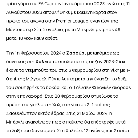
τρίτο γύρο του FA Cup τον Ιανουάριο του 2023, ενώ στις 11 
Αυγούστου 2023 αποβλήθηκε με κόκκινη κάρτα στον 
πρώτο του αγώνα στην Premier League, εναντίον της 
Μάντσεστερ Σίτι. Συνολικά, με τη Μπέρνλι μέτρησε 49 
ματς, 10 γκολ και 9 ασίστ.
Την 1η Φεβρουαρίου 2024 ο 
Ζαρούρι
 μετακόμισε ως 
δανεικός στη 
Χαλ 
για το υπόλοιπο της σεζόν 2023-24 κι 
έκανε το ντεμπούτο του στις 3 Φεβρουαρίου στη νίκη με 1-
0 επί της Μίλγουολ. Πέντε λεπτά μετά την έναρξη, το δεξί 
του σουτ βρήκε το δοκάρι και ο Τζέιντεν Φιλογκέν σκόραρε 
στην επαναφορά. Στις 20 Φεβρουαρίου σημείωσε το 
πρώτο του γκολ με τη Χαλ, στη νίκη με 2–1 επί της 
Σαουθάμπτον εκτός έδρας. Στις 21 Μαΐου 2024, η 
Μπέρνλι ανακοίνωσε πως ο παίκτης θα επέστρεφε μετά 
τη λήξη του δανεισμού. Στη Χαλ είχε 12 αγώνες και 2 ασίστ.