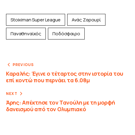
Stoiximan Super League
Ανάς Ζαρουρί
Παναθηναϊκός
Ποδόσφαιρο
PREVIOUS
Καραλής: Έγινε ο τέταρτος στην ιστορία του
επί κοντώ που περνάει τα 6.08μ
NEXT
Άρης: Απέκτησε τον Τανούλη με τη μορφή
δανεισμού από τον Ολυμπιακό