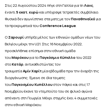
Στις 22 Αυγούστου 2024 πήγε στη Γαλλία για τη 
Λανς
, 
έναντι 
5 εκατ. ευρώ
 και υπέγραψε τετραετές συμβόλαιο. 
Φυσικά δεν αγωνίστηκε στα ματς με τον 
Παναθηναϊκό 
για 
τα προκριματικά του 
Conference League
.
Ο 
Ζαρουρί
 υπήρξε μέλος των εθνικών ομάδων νέων του 
Βελγίου μέχρι την U21. Στις 16 Νοεμβρίου 2022, 
προσκλήθηκε επίσημα στην εθνική ομάδα 
του 
Μαρόκου
 για το 
Παγκόσμιο
Κύπελλο 
του 2022 
στο 
Κατάρ
, αντικαθιστώντας τον 
τραυματία 
Αμίν
Χαρίτ 
μία εβδομάδα πριν την έναρξη της 
διοργάνωσης. Έμεινε σε όλα τα ματς 
του 
Παγκοσμίου
Κυπέλλου 
στον πάγκο και στις 17 
Νοεμβρίου έκανε το ντεμπούτο του σε φιλικό αγώνα 
απέναντι στη Γεωργία. Μέχρι στιγμής έχει 4 συμμετοχές 
στην εθνική Μαρόκου.