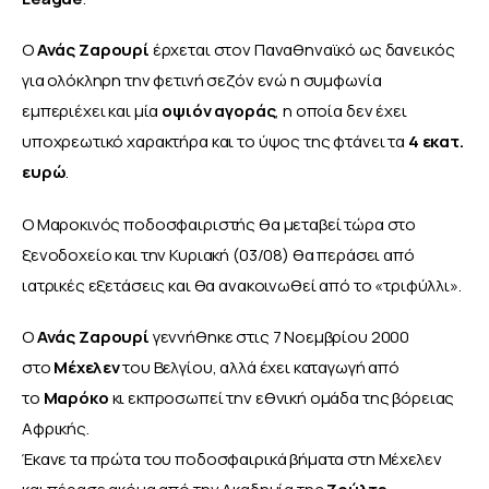
Ο 
Ανάς Ζαρουρί 
έρχεται στον Παναθηναϊκό ως δανεικός 
για ολόκληρη την φετινή σεζόν ενώ η συμφωνία 
εμπεριέχει και μία 
οψιόν αγοράς
, η οποία δεν έχει 
υποχρεωτικό χαρακτήρα και το ύψος της φτάνει τα 
4 εκατ. 
ευρώ
.
Ο Μαροκινός ποδοσφαιριστής θα μεταβεί τώρα στο 
ξενοδοχείο και την Κυριακή (03/08) θα περάσει από 
ιατρικές εξετάσεις και θα ανακοινωθεί από το «τριφύλλι».
Ο 
Ανάς Ζαρουρί 
γεννήθηκε στις 7 Νοεμβρίου 2000 
στο 
Μέχελεν 
του Βελγίου, αλλά έχει καταγωγή από 
το 
Μαρόκο 
κι εκπροσωπεί την εθνική ομάδα της βόρειας 
Αφρικής.
Έκανε τα πρώτα του ποδοσφαιρικά βήματα στη Μέχελεν 