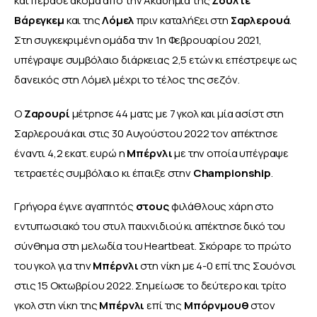
και πέρασε ακόμα από την Ακαδημία της 
Ζούλτε 
Βάρεγκεμ 
και της 
Λόμελ 
πριν καταλήξει στη 
Σαρλερουά
. 
Στη συγκεκριμένη ομάδα την 1η Φεβρουαρίου 2021, 
υπέγραψε συμβόλαιο διάρκειας 2,5 ετών κι επέστρεψε ως 
δανεικός στη Λόμελ μέχρι το τέλος της σεζόν.
Ο 
Ζαρουρί 
μέτρησε 44 ματς με 7 γκολ και μία ασίστ στη 
Σαρλερουά και στις 30 Αυγούστου 2022 τον απέκτησε 
έναντι 4,2 εκατ. ευρώ η 
Μπέρνλι 
με την οποία υπέγραψε 
τετραετές συμβόλαιο κι έπαιξε στην 
Championship
.
Γρήγορα έγινε αγαπητός 
στους 
φιλάθλους χάρη στο 
εντυπωσιακό του στυλ παιχνιδιού κι απέκτησε δικό του 
σύνθημα στη μελωδία του Heartbeat. Σκόραρε το πρώτο 
του γκολ για την 
Μπέρνλι 
στη νίκη με 4-0 επί της Σουόνσι 
στις 15 Οκτωβρίου 2022. Σημείωσε το δεύτερο και τρίτο 
γκολ στη νίκη της 
Μπέρνλι
 επί της 
Μπόρνμουθ
 στον 