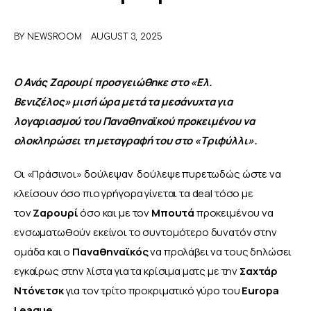
ΑΦΙΕΡΩΜΑΤΑ
BY
NEWSROOM
AUGUST 3, 2025
MEET THE TEAM
Ο Ανάς Ζαρουρί προσγειώθηκε στο «Ελ. 
Βενιζέλος» μισή ώρα μετά τα μεσάνυχτα για 
λογαριασμού του Παναθηναϊκού προκειμένου να 
ολοκληρώσει τη μεταγραφή του στο «Τριφύλλι».
Οι «Πράσινοι» δούλεψαν  δούλεψε πυρετωδώς ώστε να 
κλείσουν όσο πιο γρήγορα γίνεται τα deal τόσο με 
τον 
Ζαρουρί 
όσο και με τον 
Μπουτά
 προκειμένου να 
ενσωματωθούν εκείνοι το συντομότερο δυνατόν στην 
ομάδα και ο 
Παναθηναϊκός 
να προλάβει να τους δηλώσει 
εγκαίρως στην λίστα για τα κρίσιμα ματς με την 
Σαχτάρ 
Ντόνετσκ
 για τον τρίτο προκριματικό γύρο του 
Europa 
League
.