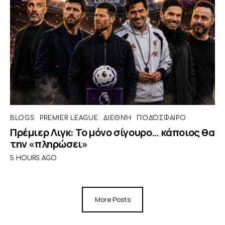
BLOGS
PREMIER LEAGUE
ΔΙΕΘΝΉ
ΠΟΔΌΣΦΑΙΡΟ
Πρέμιερ Λιγκ: Το μόνο σίγουρο… κάποιος θα
την «πληρώσει»
5 HOURS AGO
More Posts