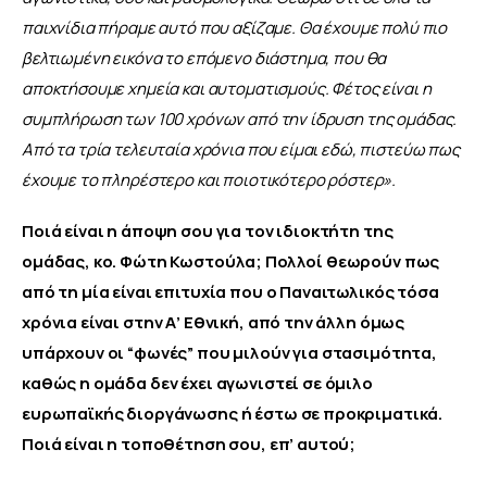
παιχνίδια πήραμε αυτό που αξίζαμε. Θα έχουμε πολύ πιο 
βελτιωμένη εικόνα το επόμενο διάστημα, που θα 
αποκτήσουμε χημεία και αυτοματισμούς. Φέτος είναι η 
συμπλήρωση των 100 χρόνων από την ίδρυση της ομάδας. 
Από τα τρία τελευταία χρόνια που είμαι εδώ, πιστεύω πως 
έχουμε το πληρέστερο και ποιοτικότερο ρόστερ
»
.
Ποιά είναι η άποψη σου για τον ιδιοκτήτη της 
ομάδας, κο. Φώτη Κωστούλα; Πολλοί θεωρούν πως 
από τη μία είναι επιτυχία που ο Παναιτωλικός τόσα 
χρόνια είναι στην Α’ Εθνική, από την άλλη όμως 
υπάρχουν οι “φωνές” που μιλούν για στασιμότητα, 
καθώς η ομάδα δεν έχει αγωνιστεί σε όμιλο 
ευρωπαϊκής διοργάνωσης ή έστω σε προκριματικά. 
Ποιά είναι η τοποθέτηση σου, επ’ αυτού;