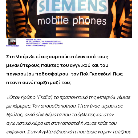
Στη Μπέρνλι είχες συμπαίκτη έναν από τους 
μεγαλύτερους παίκτες του αγγλικού και του 
παγκοσμίου ποδοσφαίρου, τον Πολ Γκασκόιν! Πώς 
ήταν η συνύπαρξη μαζί του;
«Όταν ήρθε ο “Γκάζα”, το προπονητικό της Μπέρνλι γέμισε 
με κάμερες. Τον απομυθοποίησα. Ήταν ένας τεράστιος 
θρύλος, αλλά είχε θέματα που τα έβλεπες και στον 
αγωνιστικό χώρο και στην αποστολή και σε κάθε του 
έκφανση. Στην Αγγλία έζησα κάτι που ίσως να μην το έζησε 