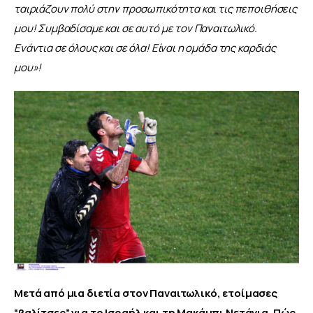
ταιριάζουν πολύ στην προσωπικότητα και τις πεποιθήσεις 
μου! Συμβαδίσαμε και σε αυτό με τον Παναιτωλικό. 
Ενάντια σε όλους και σε όλα! Είναι η ομάδα της καρδιάς 
μου
»
!
Μετά από μια διετία στον Παναιτωλικό, ετοίμασες 
“βαλίτσες” για το Ισραήλ και τη Μακάμπι Νετάνια. Πώς 