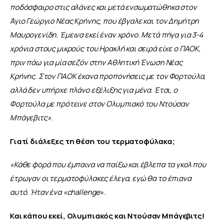
ποδόσφαιρο στις αλάνες και μετά ενσωματώθηκα στον 
Άγιο Γεώργιο Νέας Κρήνης, που έβγαλε και τον Δημήτρη 
Μαυρογενίδη. Έμεινα εκεί έναν χρόνο. Μετά πήγα για 3-4 
χρόνια στους μικρούς του Ηρακλή και σειρά είχε ο ΠΑΟΚ, 
πριν πάω για μία σεζόν στην Αθλητική Ένωση Νέας 
Κρήνης. Στον ΠΑΟΚ έκανα προπονήσεις με τον Φορτούλα, 
αλλά δεν υπήρχε πλάνο εξέλιξης για μένα
. 
Έτσι, ο 
Φορτούλα με πρότεινε στον Ολυμπιακό του Ντούσαν 
Μπάγεβιτς
»
.
Γιατί διάλεξες τη θέση του τερματοφύλακα;
«Κάθε φορά που έμπαινα να παίξω και έβλεπα τα γκολ που 
έτρωγαν οι τερματοφύλακες έλεγα, εγώ θα το έπιανα 
αυτό. Ήταν ένα «challenge
»
.
Και κάπου εκεί, Ολυμπιακός και Ντούσαν Μπάγεβιτς! 