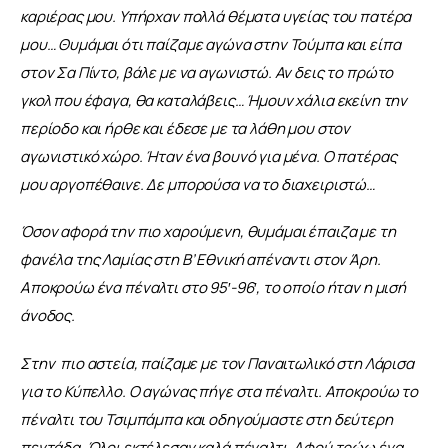
καριέρας μου. Υπήρχαν πολλά θέματα υγείας του πατέρα 
μου… Θυμάμαι ότι παίζαμε αγώνα στην Τούμπα και είπα 
στον Σα Πίντο, βάλε με να αγωνιστώ. Αν δεις το πρώτο 
γκολ που έφαγα, θα καταλάβεις… Ήμουν χάλια εκείνη την 
περίοδο και ήρθε και έδεσε με τα λάθη μου στον 
αγωνιστικό χώρο. Ήταν ένα βουνό για μένα. Ο πατέρας 
μου αργοπέθαινε. Δε μπορούσα να το διαχειριστώ…
Όσον
αφορά την πιο χαρούμενη, θυμάμαι έπαιζα με τη 
φανέλα της Λαμίας στη Β’ Εθνική απέναντι στον Άρη. 
Αποκρούω ένα πέναλτι στο 95′-96′, το οποίο ήταν η μισή 
άνοδος.
Στην
πιο αστεία, παίζαμε με τον Παναιτωλικό στη Λάρισα 
για το Κύπελλο. Ο αγώνας πήγε στα πέναλτι. Αποκρούω το 
πέναλτι του Τσιμπάμπα και οδηγούμαστε στη δεύτερη 
πεντάδα. Όλοι εκτέλεσαν καλά πέναλτι. Αφού τρώω ένα, 