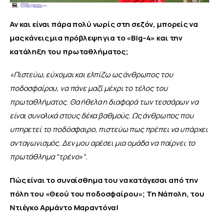
Αν και είναι πάρα πολύ νωρίς στη σεζόν, μπορείς να 
μας κάνεις μια πρόβλεψη για το «Big-4» και την 
κατάληξη του πρωταθλήματος;
«Πιστεύω, εύχομαι και ελπίζω ως άνθρωπος του 
ποδοσφαίρου, να πάνε μαζί μέχρι το τέλος του 
πρωταθλήματος. Θα ήθελα η διαφορά των τεσσάρων να 
είναι συνολικά στους δέκα βαθμούς. Ως άνθρωπος που 
υπηρετεί το ποδόσφαιρο, πιστεύω πως πρέπει να υπάρχει 
ανταγωνισμός. Δεν μου αρέσει μια ομάδα να παίρνει το 
πρωτάθλημα “τρένο
»
“.
Πώς είναι το συναίσθημα του να κατάγεσαι από την 
πόλη του «Θεού του ποδοσφαίρου»; Τη Νάπολη, του 
Ντιέγκο Αρμάντο Μαραντόνα!