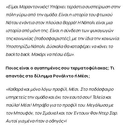
«Είμαι Μαραντονικός! Υπάρχει τεράστια συσπείρωση στην 
πόλη γύρω από την ομάδα. Είναι η ιστορία του φτωχού 
Νότου ενάντια στον πλούσιο Βορρά! Η Νάπολι είναι μια 
ιστορία από μόνη της. Είναι η σύνδεση των ψυχαγωγών 
της κοινωνίας (ποδοσφαιριστές), με την ίδια την κοινωνία
. 
Υποστηρίζω Νάπολι
. 
Δύσκολα θα καταφέρει να κάνει το 
back to back. Μακάρι να πέσω έξω
»
.
Ποιος είναι ο αγαπημένος σου τερματοφύλακας; Τι 
απαντάς στο δίλημμα Ρονάλντο ή Μέσι;
«Καθαρά και μόνο λόγω προφίλ, Μέσι. Στο ποδόσφαιρο 
υπηρετείς την ομάδα και όχι τον εαυτό σου! Τελεία και 
παύλα! Μέσι! Μπράβο για το προφίλ του. Μεγάλωσα με 
τον Μπουφόν, τον Σμάιχελ και τον Έντουιν Φαν Ντερ Σαρ. 
Αυτοί για μένα ήταν ο οδηγός
»
!