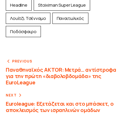
Headline
Stoiximan Super League
Λουίτζι Τσένναμο
Παναιτωλικός
Ποδόσφαιρο
PREVIOUS
Παναθηναϊκός AKTOR: Μετρά… αντίστροφα
για την πρώτη «διαβολοβδομάδα» της
EuroLeague
NEXT
Euroleague: Εξετάζεται και στο μπάσκετ, ο
αποκλεισμός των ισραηλινών ομάδων