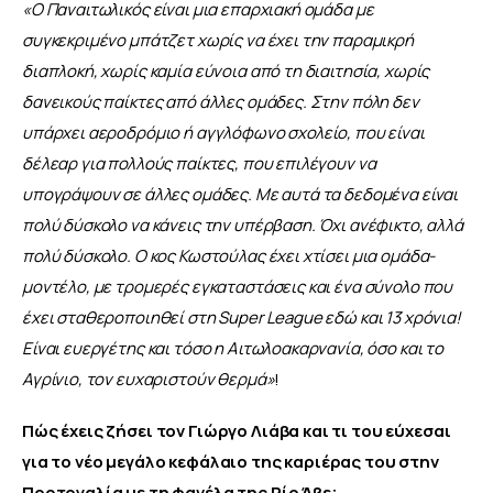
«Ο Παναιτωλικός είναι μια επαρχιακή ομάδα με 
συγκεκριμένο μπάτζετ χωρίς να έχει την παραμικρή 
διαπλοκή, χωρίς καμία εύνοια από τη διαιτησία, χωρίς 
δανεικούς παίκτες από άλλες ομάδες. Στην πόλη δεν 
υπάρχει αεροδρόμιο ή αγγλόφωνο σχολείο, που είναι 
δέλεαρ για πολλούς παίκτες, που επιλέγουν να 
υπογράψουν σε άλλες ομάδες. Με αυτά τα δεδομένα είναι 
πολύ δύσκολο να κάνεις την υπέρβαση. Όχι ανέφικτο, αλλά 
πολύ δύσκολο. Ο κος Κωστούλας έχει χτίσει μια ομάδα-
μοντέλο, με τρομερές εγκαταστάσεις και ένα σύνολο που 
έχει σταθεροποιηθεί στη Super League εδώ και 13 χρόνια! 
Είναι ευεργέτης και τόσο η Αιτωλοακαρνανία, όσο και το 
Αγρίνιο, τον ευχαριστούν θερμά
»
!
Πώς έχεις ζήσει τον Γιώργο Λιάβα και τι του εύχεσαι 
για το νέο μεγάλο κεφάλαιο της καριέρας του στην 
Πορτογαλία με τη φανέλα της Ρίο Άβε;