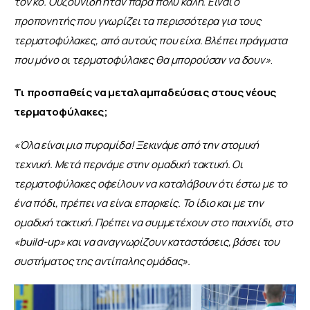
τον κο. Ουζουνίδη ήταν πάρα πολύ καλή. Είναι ο 
προπονητής που γνωρίζει τα περισσότερα για τους 
τερματοφύλακες, από αυτούς που είχα. Βλέπει πράγματα 
που μόνο οι τερματοφύλακες θα μπορούσαν να δουν
»
.
Τι προσπαθείς να μεταλαμπαδεύσεις στους νέους 
τερματοφύλακες;
«Όλα είναι μια πυραμίδα! Ξεκινάμε από την ατομική 
τεχνική. Μετά περνάμε στην ομαδική τακτική. Οι 
τερματοφύλακες οφείλουν να καταλάβουν ότι έστω με το 
ένα πόδι, πρέπει να είναι επαρκείς. Το ίδιο και με την 
ομαδική τακτική. Πρέπει να συμμετέχουν στο παιχνίδι, στο 
«
build-up»
και να αναγνωρίζουν καταστάσεις, βάσει του 
συστήματος της αντίπαλης ομάδας
»
.