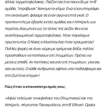
άλλος τερματοφύλακας. Παίζοντας ένα παιχνίδι με τη Β’ 
ομάδα, “στράβωσε” άσχημα το κλίμα. Ενώ είχα υπογράψει 
την ανανέωση, φάγαμε σε έναν αγώνα επτά γκολ. Ο 
προπονητής με έβγαλε εκτός ομάδας και η Μπέρνλι για 
περίπου δύο μήνες ως το τέλος της σεζόν δεν είχε 
αναπληρωματικό τερματοφύλακα. Ήταν παγκόσμια 
πρωτοτυπία. Ο Νίκος ο Μιχόπουλος ήταν τραυματίας! 
Πολλές φορές σε έναν χώρο με χρήμα και δόξα, πολλοί 
προσπαθούν να πατήσουν επί πτωμάτων. Πρέπει να 
μείνεις σπαθί. Αν πατήσεις και εσύ επί πτωμάτων, γίνεσαι 
σαν αυτούς. Ο κάθε άνθρωπος αφήνει στο ποδόσφαιρο και 
στη ζωή ένα στίγμα
»
!
Πώς ήταν ο επαναπατρισμός σου;
«Αφού τελείωσε το κεφάλαιο του Ολυμπιακού και της 
Μπέρνλι, πήγα στον Παναιγιάλειο, στη Β’ Εθνική. Ωραία 