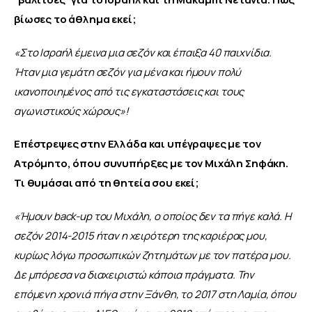
βίωσες το άθλημα εκεί;
«Στο Ισραήλ έμεινα μια σεζόν και έπαιξα 40 παιχνίδια. 
Ήταν μια γεμάτη σεζόν για μένα και ήμουν πολύ 
ικανοποιημένος από τις εγκαταστάσεις και τους 
αγωνιστικούς χώρους
»
!
Επέστρεψες στην Ελλάδα και υπέγραψες με τον 
Ατρόμητο, όπου συνυπήρξες με τον Μιχάλη Σηφάκη. 
Τι θυμάσαι από τη θητεία σου εκεί;
«Ήμουν back-up του Μιχάλη, ο οποίος δεν τα πήγε καλά. Η 
σεζόν 2014-2015 ήταν η χειρότερη της καριέρας μου, 
κυρίως λόγω προσωπικών ζητημάτων με τον πατέρα μου. 
Δε μπόρεσα να διαχειριστώ κάποια πράγματα. Την 
επόμενη χρονιά πήγα στην Ξάνθη, το 2017 στη Λαμία, όπου 