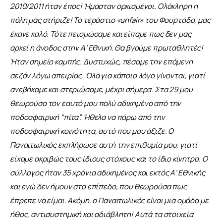
2010/2011 ήταν έπος! Ήμασταν ορκισμένοι. Ολόκληρη η 
πόλη μας στήριζε! Το τεράστιο 
«
unfair»
του Φουρτάδο, μας 
έκανε καλό. Τότε πεισμώσαμε και είπαμε πως δεν μας 
αρκεί η άνοδος στην Α’ Εθνική. Θα βγούμε πρωταθλητές! 
Ήταν σημείο καμπής. Δυστυχώς, πέσαμε την επόμενη 
σεζόν λόγω απειρίας. Όλα για κάποιο λόγο γίνονται, γιατί 
ανεβήκαμε και στεριώσαμε, μέχρι σήμερα. Στα 29 μου 
θεωρούσα τον εαυτό μου πολύ αδικημένο από την 
ποδοσφαιρική “πίτα”. Ήθελα να πάρω από την 
ποδοσφαιρική κοινότητα, αυτό που μου άξιζε. Ο 
Παναιτωλικός εκπλήρωσε αυτή την επιθυμία μου, γιατί 
είχαμε ακριβώς τους ίδιους στόχους και το ίδιο κίνητρο. Ο 
σύλλογος ήταν 35 χρόνια αδικημένος και εκτός Α’ Εθνικής 
και εγώ δεν ήμουν στο επίπεδο, που θεωρούσα πως 
έπρεπε να είμαι. Ακόμη, ο Παναιτωλικός είναι μια ομάδα με 
ήθος, αντισυστημική και αδιάβλητη! Αυτά τα στοιχεία 