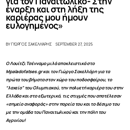
για τον Παναιτωλικό- Στην
έναρξη και στη λήξη της
καριέρας μου ήμουν
ΑΦΙΕΡΩΜΑΤΑ
ευλογημένος»
MEET THE TEAM
BY
ΓΙΏΡΓΟΣ ΣΑΚΕΛΛΆΡΗΣ
SEPTEMBER 27, 2025
Ο Λουίτζι Τσένναμο μιλά αποκλειστικά στο 
Mpaladofatses.gr και τον Γιώργο Σακελλάρη για τα 
πρώτα του βήματα στον χώρο του ποδοσφαίρου, το 
“λαχείο” του Ολυμπιακού, την πολυετή καριέρα του στην 
Ελλάδα και στο εξωτερικό, τις στιγμές που αποτέλεσαν 
«
σημείο αναφοράς» στην πορεία του και το δέσιμο του 
με την ομάδα του Παναιτωλικού και την πόλη του 
Αγρινίου!