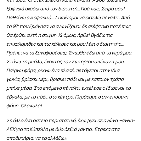
ξαφνικά ακούω από τον διαιτητή… Πού πας; Σειρά σου! 
Παθαίνω εγκεφαλικό… Σιχαίνομαι να εκτελώ πέναλτι. Από 
το 97′ που ξεκίνησα να αγωνίζομαι δε σκέφτηκα ποτέ πως 
θα έρθει αυτή η στιγμή. Κι όμως, ήρθε! Βγάζω τις 
επικαλαμίδες και τις κάλτσες και μου λέει ο διαιτητής… 
Πρέπει να τα ξαναφορέσεις. Ένιωθα έξω από τα νερά μου. 
Στήνω τη μπάλα, έχοντας τον Σωτηρίου απέναντι μου. 
Παίρνω φόρα, ρίχνω ένα πλασέ, πετάγεται στην ίδια 
γωνία, βρίσκει χέρι, βρίσκει πόδι και με κάποιον τρόπο 
μπήκε μέσα. Στο επόμενο πέναλτι, εκτέλεσε ο ίδιος και το 
έβγαλα, με το πόδι, στο κέντρο. Περάσαμε στην επόμενη 
φάση. Όλα καλά!
Σε άλλο ένα αστείο περιστατικό, έχω βγει σε αγώνα Ξάνθη-
ΑΕΚ για το Κύπελλο με δύο δεξιά γάντια. Έτρεχα στα 
αποδυτήρια, να τα αλλάξω
»
.