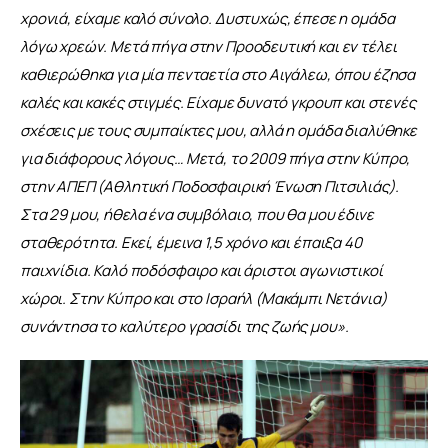
χρονιά, είχαμε καλό σύνολο. Δυστυχώς, έπεσε η ομάδα 
λόγω χρεών. Μετά πήγα στην Προοδευτική και εν τέλει 
καθιερώθηκα για μία πενταετία στο Αιγάλεω, όπου έζησα 
καλές και κακές στιγμές. Είχαμε δυνατό γκρουπ και στενές 
σχέσεις με τους συμπαίκτες μου, αλλά η ομάδα διαλύθηκε 
για διάφορους λόγους… Μετά, το 2009 πήγα στην Κύπρο, 
στην ΑΠΕΠ (Αθλητική Ποδοσφαιρική Ένωση Πιτσιλιάς). 
Στα 29 μου, ήθελα ένα συμβόλαιο, που θα μου έδινε 
σταθερότητα. Εκεί, έμεινα 1,5 χρόνο και έπαιξα 40 
παιχνίδια. Καλό ποδόσφαιρο και άριστοι αγωνιστικοί 
χώροι. Στην Κύπρο και στο Ισραήλ (Μακάμπι Νετάνια) 
συνάντησα το καλύτερο γρασίδι της ζωής μου
»
.