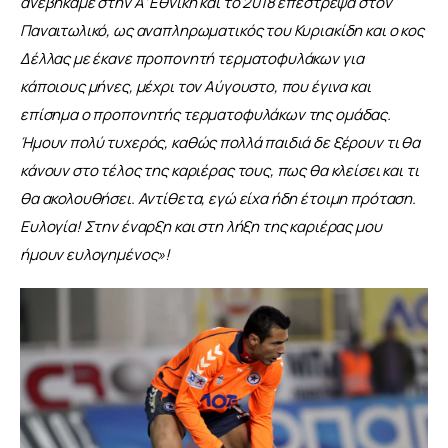
ανεβήκαμε στην Α’ Εθνική και το 2018 επέστρεψα στον 
Παναιτωλικό, ως αναπληρωματικός του Κυριακίδη και ο κος 
Δέλλας με έκανε προπονητή τερματοφυλάκων για 
κάποιους μήνες, μέχρι τον Αύγουστο, που έγινα και 
επίσημα ο προπονητής τερματοφυλάκων της ομάδας. 
Ήμουν πολύ τυχερός, καθώς πολλά παιδιά δε ξέρουν τι θα 
κάνουν στο τέλος της καριέρας τους, πως θα κλείσει και τι 
θα ακολουθήσει. Αντίθετα, εγώ είχα ήδη έτοιμη πρόταση. 
Ευλογία! Στην έναρξη και στη λήξη της καριέρας μου 
ήμουν ευλογημένος
»
!