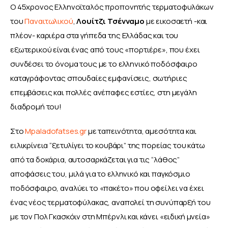
Ο 45χρονος Ελληνοϊταλός προπονητής τερματοφυλάκων 
του 
Παναιτωλικού
, 
Λουίτζι Τσένναμο
 με εικοσαετή -και 
πλέον- καριέρα στα γήπεδα της Ελλάδας και του 
εξωτερικού είναι ένας από τους «πορτιέρε», που έχει 
συνδέσει το όνομα τους με το ελληνικό ποδόσφαιρο 
καταγράφοντας σπουδαίες εμφανίσεις, σωτήριες 
επεμβάσεις και πολλές ανέπαφες εστίες, στη μεγάλη 
διαδρομή του!
Στο 
Mpaladofatses.gr
 με ταπεινότητα, αμεσότητα και 
ειλικρίνεια “ξετυλίγει το κουβάρι” της πορείας του κάτω 
από τα δοκάρια, αυτοσαρκάζεται για τις “λάθος” 
αποφάσεις του, μιλά για το ελληνικό και παγκόσμιο 
ποδόσφαιρο, αναλύει το «πακέτο» που οφείλει να έχει 
ένας νέος τερματοφύλακας, αναπολεί τη συνύπαρξή του 
με τον Πολ Γκασκόιν στη Μπέρνλι και κάνει «ειδική μνεία» 