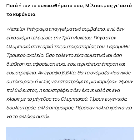
Ποιά ήταν τα συναισθήματα σου; Μίλησε μας γι’ αυτό 
το κεφάλαιο.
«Λαχείο! Υπέγραψα επαγγελματικό συμβόλαιο, ενώ δεν 
είχα ακόμη τελειώσει την Τρίτη Λυκείου. Πήγα στον 
Ολυμπιακό στην αρχή της αυτοκρατορίας του. Παραμύθι! 
Τρομερό σχολείο. Όσο ταλέντο είχα σωματικά και όση 
διάθεση και αφοσίωση είχα, εσωτερικά είχα έπαρση και 
εσωστρέφεια. Αν έγραφα βιβλίο, θα το ονόμαζα «Ιδανικός 
αυτόχειρας
» 
ή «Πώς να καταστρέψετε μια καριέρα»
.
 Ήμουν 
πολύ κλειστός, η εσωστρέφεια δεν έκανε καλό σε ένα 
κλαμπ με το μέγεθος του Ολυμπιακού. Ήμουν ευγενικός, 
δουλευταράς, αλλά απόμακρος. Πέρασαν πολλά χρόνια για 
να το αλλάξω αυτό
»
.