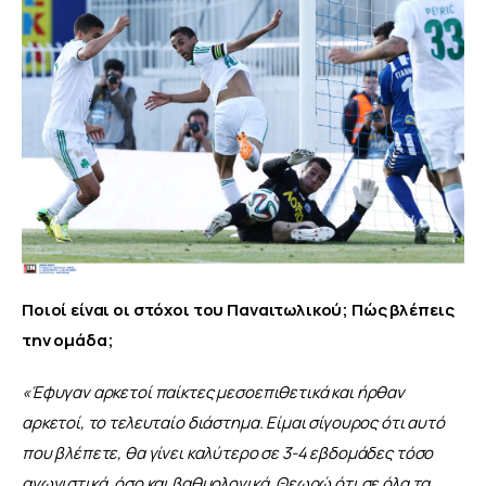
Ποιοί είναι οι στόχοι του Παναιτωλικού; Πώς βλέπεις 
την ομάδα;
«Έφυγαν αρκετοί παίκτες μεσοεπιθετικά και ήρθαν 
αρκετοί, το τελευταίο διάστημα. Είμαι σίγουρος ότι αυτό 
που βλέπετε, θα γίνει καλύτερο σε 3-4 εβδομάδες τόσο 
αγωνιστικά, όσο και βαθμολογικά. Θεωρώ ότι σε όλα τα 