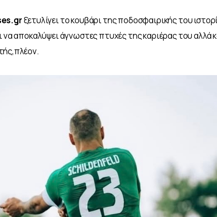
es.gr
 ξετυλίγει το κουβάρι της ποδοσφαιρικής του ιστορί
ι να αποκαλύψει άγνωστες πτυχές της καριέρας του αλλά κα
τής,πλέον.