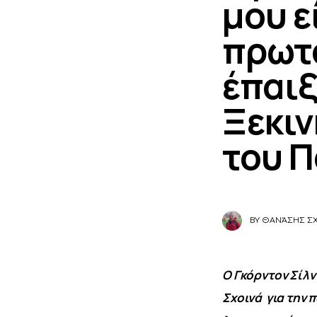
μου ε
πρωτ
έπαιξ
Ξεκιν
του 
BY
ΘΑΝΆΣΗΣ Σ
Ο Γκόρντον Σίλν
Σχοινά  για την