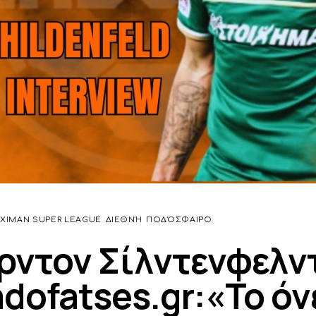
IXIMAN SUPER LEAGUE
ΔΙΕΘΝΉ
ΠΟΔΌΣΦΑΙΡΟ
ρντον Σίλντενφελν
dofatses.gr:«Το όν