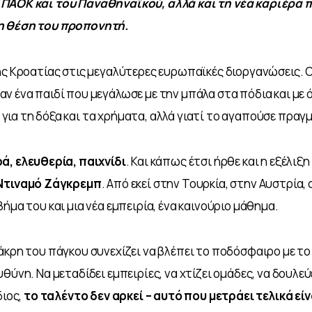
ΠΑΟΚ και του Παναθηναϊκού, αλλά και τη νέα καριέρα π
η θέση του προπονητή.
ης Κροατίας στις μεγαλύτερες ευρωπαϊκές διοργανώσεις. Ο
ταν ένα παιδί που μεγάλωσε με την μπάλα στα πόδια και με ό
ι για τη δόξα και τα χρήματα, αλλά γιατί το αγαπούσε πραγμ
ρά, ελευθερία, παιχνίδι
. Και κάπως έτσι ήρθε και η εξέλιξη 
Ντιναμό Ζάγκρεμπ
. Από εκεί στην Τουρκία, στην Αυστρία, 
ήμα του και μια νέα εμπειρία, ένα καινούριο μάθημα.
άκρη του πάγκου συνεχίζει να βλέπει το ποδόσφαιρο με το 
θύνη. Να μεταδίδει εμπειρίες, να χτίζει ομάδες, να δουλεύ
ιος, 
το ταλέντο δεν αρκεί – αυτό που μετράει τελικά εί