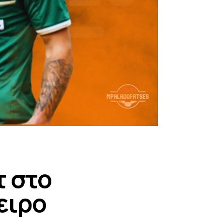
τ στο
ειρο