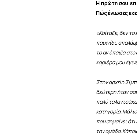
Η πρώτη σου  επ
Πώς ένιωσες εκε
«Κοίταξε, δεν το 
παιχνίδι, απολάμ
το αν έπαιζα στο 
καριέρα μου έγινε
Στην αρχή η Σίμπ
δεύτερη ήταν σαν
πολύ ταλαντούχω
κατηγορία. Μάλισ
που σημαίνει ότι
την ομάδα. Κάποι