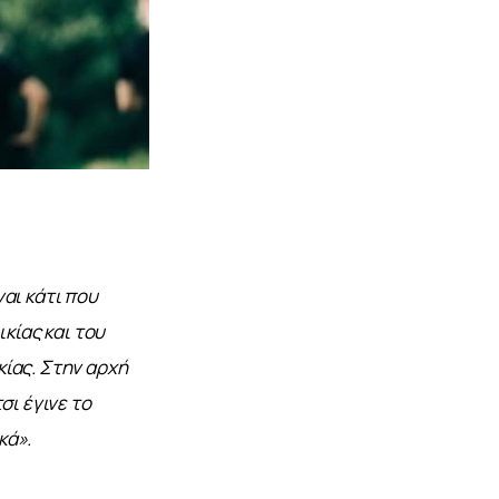
αι κάτι που 
κίας και του 
ίας. Στην αρχή 
ι έγινε το 
κά».