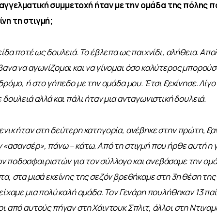
αγγελματική συμμετοχή ήταν με την ομάδα της πόλης π
ίνη τη στιγμή;
είδα ποτέ ως δουλειά. Το έβλεπα ως παιχνίδι, αλήθεια. Απο
βανα να αγωνίζομαι και να γίνομαι όσο καλύτερος μπορούσ
δρόμο, ή στο γήπεδο με την ομάδα μου. Έτσι ξεκίνησε. Λίγο
 δουλειά αλλά και πάλι ήταν μια ανταγωνιστική δουλειά.
ενικ ήταν στη δεύτερη κατηγορία, ανέβηκε στην πρώτη, ξα
 «ασανσέρ», πάνω – κάτω. Από τη στιγμή που ήρθε αυτή η γε
ν ποδοσφαιριστών για τον σύλλογο και ανεβάσαμε την ομά
τα, στα μισά εκείνης της σεζόν βρεθήκαμε στη 3η θέση της
 είχαμε μια πολύ καλή ομάδα. Τον Γενάρη πουλήθηκαν 13 παί
οι από αυτούς πήγαν στη Χάιντουκ Σπλιτ, άλλοι στη Ντιναμ