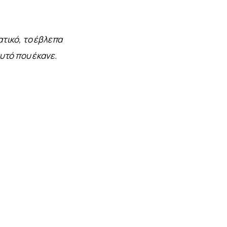
τικό, το έβλεπα 
υτό που έκανε. 