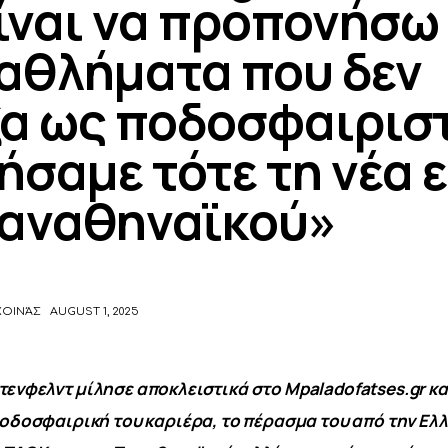
ίναι να προπονήσω
αθλήματα που δεν
α ως ποδοσφαιριστ
ήσαμε τότε τη νέα 
Παναθηναϊκού»
ΧΟΙΝΆΣ
AUGUST 1, 2025
τενφελντ μίλησε αποκλειστικά στο Mpaladofatses.gr κα
 ποδοσφαιρική του καριέρα, το πέρασμα του από την Ελλ