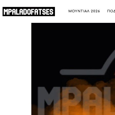
ΜΟΥΝΤΙΑΛ 2026
ΜΟΥΝΤΙΑΛ 2026
ΠΟ
ΠΟΔΟΣΦΑΙΡΟ
ΜΠΑΣΚΕΤ
Ο Γκόρντον Σίλντενφελντ στο Mpaladofatses.gr:
ΣΠΟΡ
στα πρωταθλήματα που δεν έπαιξα ως ποδοσφαιρ
εποχή του Παναθηναϊκού»
ΣΥΝΕΝΤΕΥΞΕΙΣ
BLOGS
BEYOND SPORTS
ΑΦΙΕΡΩΜΑΤΑ
MEET THE TEAM