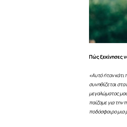
Πώς ξεκίνησες ν
«Αυτό ήταν κάτι 
συνηθίζεται στα Β
μεγαλώματος μας.
παίζαμε για την π
ποδόσφαιρο μια μ