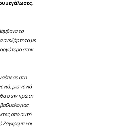
ου μεγάλωσες. 
λάμβανα το 
α ανεξάρτητα με 
 αργότερα στην 
ναέπεσε στη 
νιά, μια γενιά 
δα στην πρώτη 
 βαθμολογίας, 
κτες από αυτή 
ό Ζάγκρεμπ και 