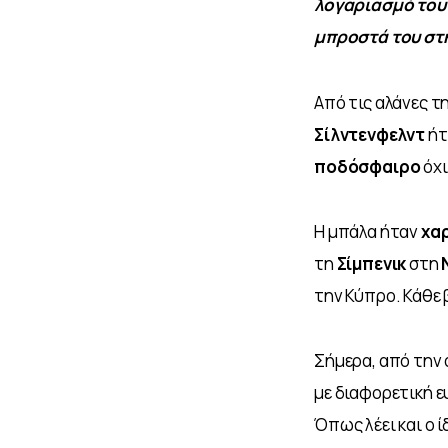
λογαριασμό του 
μπροστά του στ
Από τις αλάνες τ
Σίλντενφελντ
 ή
ποδόσφαιρο
 όχ
Η μπάλα ήταν
 χα
τη 
Σίμπενικ
 στη 
την Κύπρο. Κάθε β
Σήμερα, από την 
με διαφορετική ευ
Όπως λέει και ο ίδ