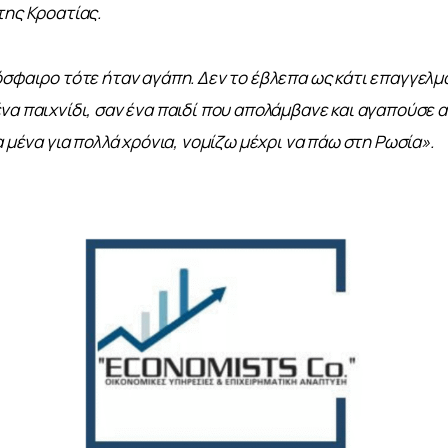
της Κροατίας. 
όσφαιρο τότε ήταν αγάπη. Δεν το έβλεπα ως κάτι επαγγελμα
να παιχνίδι, σαν ένα παιδί που απολάμβανε και αγαπούσε α
α μένα για πολλά χρόνια, νομίζω μέχρι να πάω στη Ρωσία». 