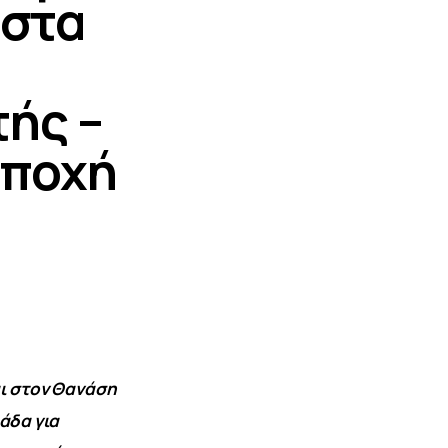
 στα
ής –
εποχή
ι στον Θανάση 
άδα για 