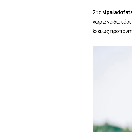
Στο 
Mpaladofats
χωρίς να διστάσε
έχει ως προπονη