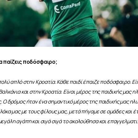
α παίζεις ποδόσφαιρο;
πολύ απλό στην Κροατία. Κάθε παιδί έπαιζε ποδόσφαιρο. Είν
αλκάνια και στην Κροατία. Είναι μέρος της παιδικής μας ηλι
 Ο δρόμος ήταν ένα σημαντικό μέρος της παιδικής μας ηλικ
λάκα μας με τους φίλους μας, μετά πήγαμε σε ομάδες και έτσ
εγάλη αγάπη και σιγά σιγά το ακολούθησα και επαγγελματι