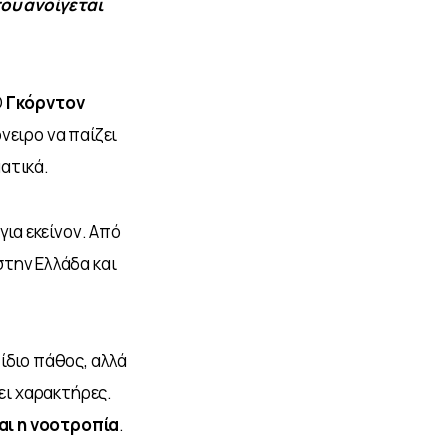
ου ανοίγεται 
 
Γκόρντον 
νειρο να παίζει 
ατικά. 
για εκείνον. Από 
στην Ελλάδα και 
ίδιο πάθος, αλλά 
ει χαρακτήρες. 
ναι η νοοτροπία
.