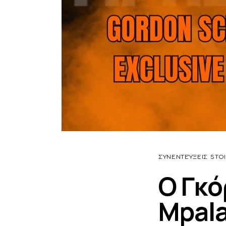
ΣΥΝΕΝΤΕΎΞΕΙΣ
STO
Ο Γκό
Mpala