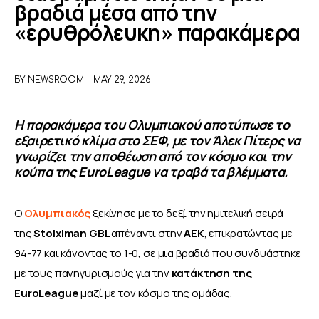
βραδιά μέσα από την
«ερυθρόλευκη» παρακάμερα
ΑΦΙΕΡΩΜΑΤΑ
MEET THE TEAM
BY
NEWSROOM
MAY 29, 2026
Η παρακάμερα του Ολυμπιακού αποτύπωσε το
εξαιρετικό κλίμα στο ΣΕΦ, με τον Άλεκ Πίτερς να
γνωρίζει την αποθέωση από τον κόσμο και την
κούπα της EuroLeague να τραβά τα βλέμματα.
Ο 
Ολυμπιακός 
ξεκίνησε με το δεξί την ημιτελική σειρά 
της 
Stoiximan GBL 
απέναντι στην 
ΑΕΚ
, επικρατώντας με 
94-77 και κάνοντας το 1-0, σε μια βραδιά που συνδυάστηκε 
με τους πανηγυρισμούς για την 
κατάκτηση της 
EuroLeague 
μαζί με τον κόσμο της ομάδας.