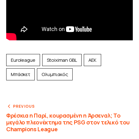
Euroleague
Stoiximan GBL
ΑΕΚ
Μπάσκετ
Ολυμπιακός
PREVIOUS
Φρέσκια η Παρί, κουρασμένη η Άρσεναλ; Το
μεγάλο πλεονέκτημα της PSG στον τελικό του
Champions League