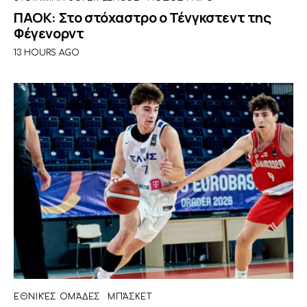
ΠΑΟΚ: Στο στόχαστρο ο Τένγκστεντ της
Φέγενορντ
13 HOURS AGO
ΕΘΝΙΚΈΣ ΟΜΆΔΕΣ
ΜΠΆΣΚΕΤ