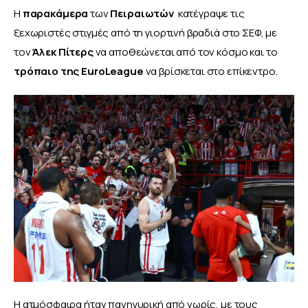
Η 
παρακάμερα 
των 
Πειραιωτών  
κατέγραψε τις 
ξεχωριστές στιγμές από τη γιορτινή βραδιά στο ΣΕΦ, με 
τον 
Άλεκ Πίτερς 
να αποθεώνεται από τον κόσμο και το 
τρόπαιο της EuroLeague 
να βρίσκεται στο επίκεντρο.
Η ατμόσφαιρα ήταν πανηγυρική από νωρίς, με τους 