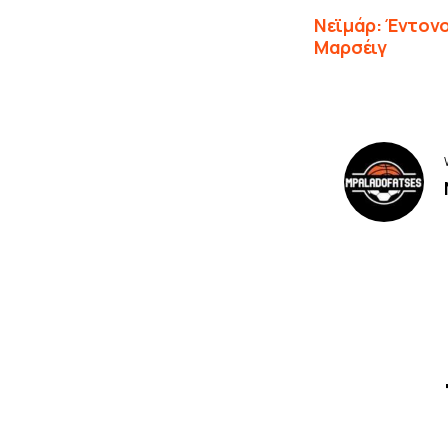
Νεϊμάρ: Έντονο
Μαρσέιγ