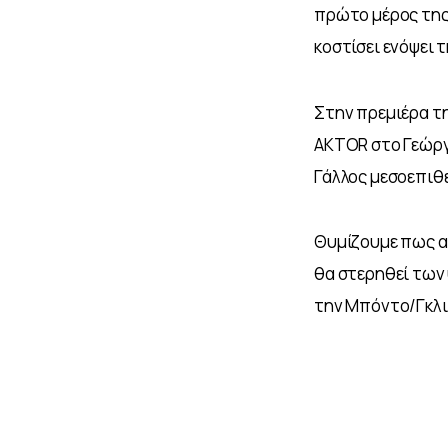
πρώτο μέρος της
κοστίσει ενόψει τ
Στην πρεμιέρα τη
AKTOR στο Γεώργι
Γάλλος μεσοεπιθ
Θυμίζουμε πως α
θα στερηθεί των
την Μπόντο/Γκλι