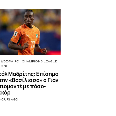
ΟΔΌΣΦΑΙΡΟ
CHAMPIONS LEAGUE
ΕΘΝΉ
εάλ Μαδρίτης: Επίσημα
την «Βασίλισσα» ο Γιαν
τιομαντέ με πόσο-
εκόρ
 HOURS AGO