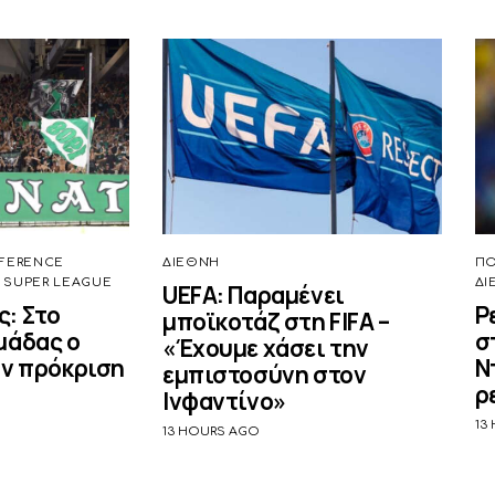
FERENCE
ΔΙΕΘΝΉ
Π
 SUPER LEAGUE
ΔΙ
UEFA: Παραμένει
: Στο
Ρ
μποϊκοτάζ στη FIFA –
μάδας ο
σ
«Έχουμε χάσει την
ην πρόκριση
Ν
εμπιστοσύνη στον
ρ
Ινφαντίνο»
13
13 HOURS AGO