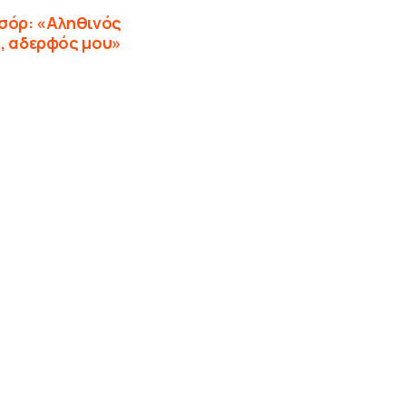
εσόρ: «Αληθινός
, αδερφός μου»