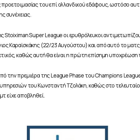
 προετοιμασίας του επί ολλανδικού εδάφους, ωστόσο αυτό
ης συνέχειας.
ς Stoiximan Super League οι ερυθρόλευκοι αντιμετωπίζου
ος Καραϊσκάκης (22/23 Αυγούστου) και από αυτό το ματς 
ετικός, καθώς αυτή θα είναι η πρώτη επίσημη υποχρέωση
πό την πρεμιέρα της League Phase του Champions League
 υπηρεσιών του Κωνσταντή Τζολάκη, καθώς στο τελευταίο
μτ είχε αποβληθεί.