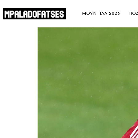
ΜΟΥΝΤΙΑΛ 2026
ΜΟΥΝΤΙΑΛ 2026
ΠΟ
ΠΟΔΟΣΦΑΙΡΟ
Ολυμπιακός: Χωρίς τον Ρεμί Καμπελ
ΜΠΑΣΚΕΤ
ΣΠΟΡ
ΣΥΝΕΝΤΕΥΞΕΙΣ
BLOGS
BEYOND SPORTS
ΑΦΙΕΡΩΜΑΤΑ
MEET THE TEAM