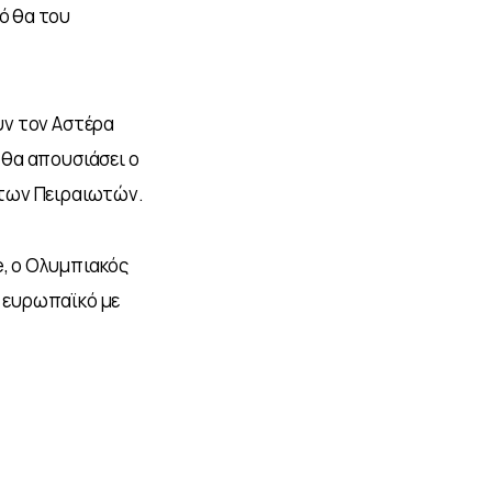
 θα του 
ν τον Αστέρα 
θα απουσιάσει ο 
 των Πειραιωτών.
, ο Ολυμπιακός 
 ευρωπαϊκό με 