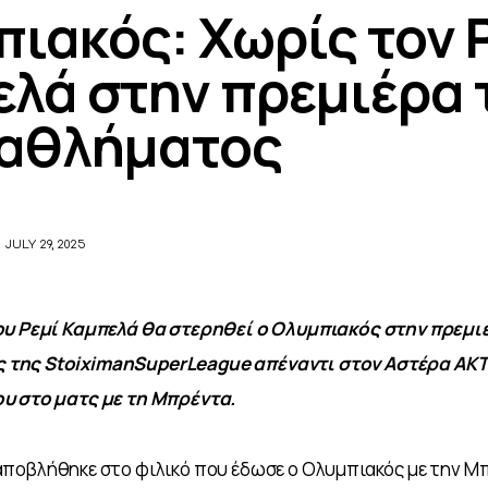
ιακός: Χωρίς τον 
λά στην πρεμιέρα 
αθλήματος
JULY 29, 2025
ου Ρεμί Καμπελά θα στερηθεί ο Ολυμπιακός στην πρεμιέ
της StoiximanSuperLeague απέναντι στον Αστέρα AKTO
υ στο ματς με τη Μπρέντα.
αποβλήθηκε στο φιλικό που έδωσε ο Ολυμπιακός με την Μ