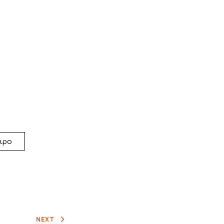
ιρο
NEXT