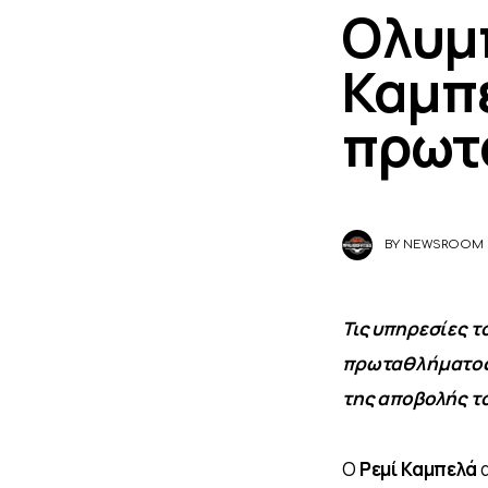
Ολυμπ
Καμπε
πρωτ
BY
NEWSROOM
Τις υπηρεσίες τ
πρωταθλήματος 
της αποβολής το
Ο 
Ρεμί Καμπελά
 