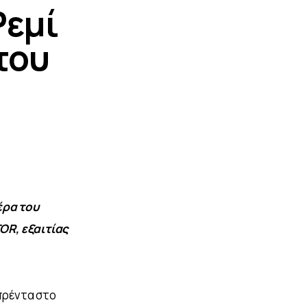
Ρεμί
του
ρα του 
R, εξαιτίας 
πρέντα στο 