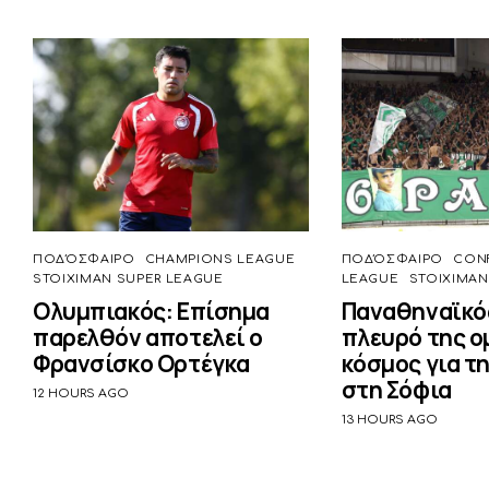
ΠΟΔΌΣΦΑΙΡΟ
CHAMPIONS LEAGUE
ΠΟΔΌΣΦΑΙΡΟ
CON
STOIXIMAN SUPER LEAGUE
LEAGUE
STOIXIMAN
Ολυμπιακός: Επίσημα
Παναθηναϊκός
παρελθόν αποτελεί ο
πλευρό της ο
Φρανσίσκο Ορτέγκα
κόσμος για τ
στη Σόφια
12 HOURS AGO
13 HOURS AGO