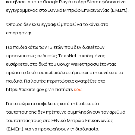
κατεβάσει από το Google Play ή το App Store εφόσον είναι 
εγγεγραμμένος στο Εθνικό Μητρώο Επικοινωνίας (Ε.Μ.Επ.).
Όποιος δεν έχει εγγραφεί μπορεί να το κάνει στο 
emep.gov.gr.
Για παιδιά κάτω των 15 ετών που δεν διαθέτουν 
προσωπικούς κωδικούς TaxisNet, ο κηδεμόνας 
εισέρχεται στο δικό του Gov.gr Wallet προσθέτοντας 
πρώτα το δικό του κωδικό/εισιτήριο και στη συνέχεια το 
παιδικό. Για λοιπές περιπτώσεις ανατρέξτε στο 
https://tickets.gov.gr/ ή πατήστε 
εδώ
.
Για τα σώματα ασφαλείας κατά τη διαδικασία 
ταυτοποίησης δεν πρέπει να συμπληρώνουν τον αριθμό 
ταυτότητάς τους στο Εθνικό Μητρώο Επικοινωνίας 
(Ε.Μ.Επ.). για να προχωρήσουν τη διαδικασία.