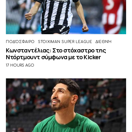
ΠΟΔΌΣΦΑΙΡΟ
STOIXIMAN SUPER LEAGUE
ΔΙΕΘΝΉ
Κωνσταντέλιας: Στο στόχαστρο της
Ντόρτμουντ σύμφωνα με το Kicker
17 HOURS AGO