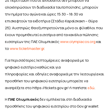
Σε περίπτωση που οι αλλοδαποί δεν μπορούν να 
ολοκληρώσουν τη διαδικασία ταυτοποίησης, μπορούν 
την ημέρα του αγώνα και ώρες 15:30 – 18:30 να 
επισκεφτούν τα εκδοτήρια (Στάδιο Καραϊσκακη – Θύρα 
25). Αυστηρώς θα εξυπηρετούνται μόνο οι φίλαθλοι που 
έχουν προμηθευτεί εισιτήρια από τα κανάλια πώλησης 
εισιτηρίων της ΠΑΕ Ολυμπιακός 
www.olympiacos.org
 και 
το 
www.ticketmaster.gr
.
Για περισσότερες λεπτομέρειες αναφορικά με το 
ψηφιακό εισιτήριο καθώς και για
πληροφορίες και οδηγίες αναφορικά με την λειτουργία και 
προσθήκη του ψηφιακού εισιτηρίου μπορείτε να 
ανατρέξετε στο https://tickets.gov.gr/ ή πατήστε 
εδώ
.
Η 
ΠΑΕ Ολυμπιακός
 δεν εμπλέκεται στη διαδικασία 
προσθήκης του ψηφιακού εισιτηρίου στο Gov.gr wallet 