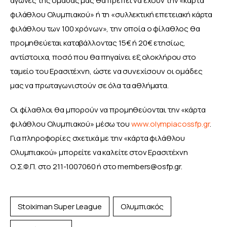
αγώνες της ομάδας μας θα πρέπει να έχουν την «κάρτα 
φιλάθλου Ολυμπιακού» ή τη «συλλεκτική επετειακή κάρτα 
φιλάθλου των 100 χρόνων», την οποία ο φίλαθλος θα 
προμηθεύεται καταβάλλοντας 15€ ή 20€ ετησίως, 
αντίστοιχα, ποσό που θα πηγαίνει εξ ολοκλήρου στο 
ταμείο του Ερασιτέχνη, ώστε να συνεχίσουν οι ομάδες 
μας να πρωταγωνιστούν σε όλα τα αθλήματα.
Οι φίλαθλοι θα μπορούν να προμηθεύονται την «κάρτα 
φιλάθλου Ολυμπιακού» μέσω του 
www.olympiacossfp.gr
. 
Για πληροφορίες σχετικά με την «κάρτα φιλάθλου 
Ολυμπιακού» μπορείτε να καλείτε στον Ερασιτέχνη 
Ο.Σ.Φ.Π. στο 211-1007060 ή στο 
members@osfp.gr
.
Stoiximan Super League
Ολυμπιακός