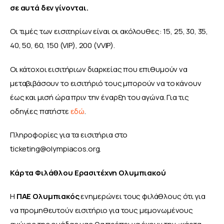
σε αυτά δεν γίνονται.
Οι τιμές των εισιτηρίων είναι οι ακόλουθες: 15, 25, 30, 35, 
40, 50, 60, 150 (VIP), 200 (VVIP).
Οι κάτοχοι εισιτήριων διαρκείας που επιθυμούν να 
μεταβιβάσουν το εισιτήριό τους μπορούν να το κάνουν 
έως και μισή ώρα πριν την έναρξη του αγώνα. Για τις 
οδηγίες πατήστε 
εδώ
.
Πληροφορίες για τα εισιτήρια στο 
ticketing@olympiacos.org
.
Κάρτα Φιλάθλου Ερασιτέχνη Ολυμπιακού
Η 
ΠΑΕ Ολυμπιακός
 ενημερώνει τους φιλάθλους ότι για 
να προμηθευτούν εισιτήριο για τους μεμονωμένους 