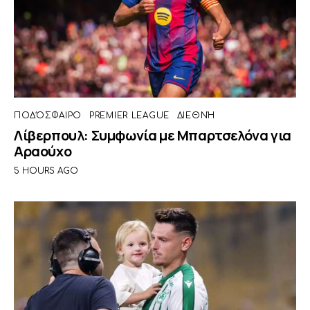
ΠΟΔΌΣΦΑΙΡΟ
PREMIER LEAGUE
ΔΙΕΘΝΉ
Λίβερπουλ: Συμφωνία με Μπαρτσελόνα για
Αραούχο
5 HOURS AGO