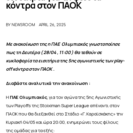
κόντρα στον ΠΑΟΚ
ΑΦΙΕΡΩΜΑΤΑ
BY
NEWSROOM
APRIL 26, 2025
MEET THE TEAM
Με ανακοίνωση της η ΠΑΕ  Ολυμπιακός γνωστοποίησε 
πως τη Δευτέρα ( 28/04 , 11:00 ) θα τεθούν σε 
κυκλοφορία τα εισιτήρια της 5ης αγωνιστικής των play-
off κόντρα στον ΠΑΟΚ .
Διαβάστε αναλυτικά την ανακοίνωση :
H 
ΠΑΕ Ολυμπιακός
, για τον αγώνα της 5ης Αγωνιστικής 
των Playoffs της Stoiximan Super League απέναντι στον 
ΠΑΟΚ που θα διεξαχθεί στο Στάδιο «Γ. Καραϊσκάκης» την 
Κυριακή 04/05 και ώρα 20:00, ενημερώνει τους φίλους 
της ομάδας για τα εξής: