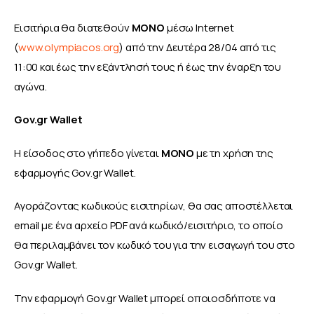
Εισιτήρια θα διατεθούν 
ΜΟΝΟ
 μέσω Internet 
(
www.olympiacos.org
) από την Δευτέρα 28/04 από τις 
11:00 και έως την εξάντλησή τους ή έως την έναρξη του 
αγώνα.
Gov.gr Wallet
H είσοδος στο γήπεδο γίνεται 
ΜΟΝΟ
 με τη χρήση της 
εφαρμογής Gov.gr Wallet.
Αγοράζοντας κωδικούς εισιτηρίων, θα σας αποστέλλεται 
email με ένα αρχείο PDF ανά κωδικό/εισιτήριο, το οποίο 
θα περιλαμβάνει τον κωδικό του για την εισαγωγή του στο 
Gov.gr Wallet.
Την εφαρμογή Gov.gr Wallet μπορεί οποιοσδήποτε να 