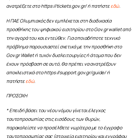
ανατρέξετε στο https://tickets.gov.gr/ ή πατήστε 
εδώ
.
Η ΠΑΕ Ολυμπιακός δεν εμπλέκεται στη διαδικασία 
προσθήκης του ψηφιακού εισιτηρίου στο Gov.gr wallet από 
την αγορά του και εντεύθεν. Για οποιαδήποτε τεχνικό 
πρόβλημα παρουσιαστεί σχετικά με την προσθήκη στο 
Gov.gr Wallet ή τυχόν δυσλειτουργίες ή άτομα που δεν 
έχουν πρόσβαση σε αυτό, θα πρέπει να ανατρέξουν 
αποκλειστικά στο https://support.gov.gr/guide/ ή 
πατήστε 
εδώ
.
ΠΡΟΣΟΧΗ
* Επειδή βάσει του νέου νόμου γίνεται έλεγχος 
ταυτοπροσωπίας στις εισόδους των θυρών, 
παρακαλείστε να προσέλθετε νωρίτερα με το έγγραφο 
ταυτοπροσωπίας σας (στοιχεία εισιτηρίου και εγγράφου 