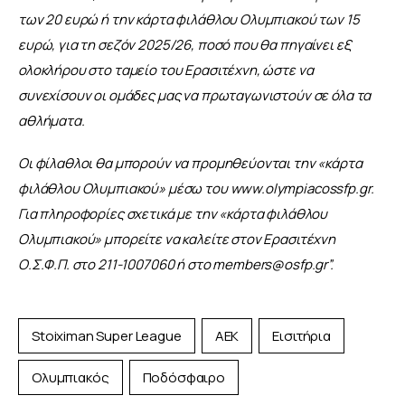
των 20 ευρώ ή την κάρτα φιλάθλου Ολυμπιακού των 15 
ευρώ, για τη σεζόν 2025/26, ποσό που θα πηγαίνει εξ 
ολοκλήρου στο ταμείο του Ερασιτέχνη, ώστε να 
συνεχίσουν οι ομάδες μας να πρωταγωνιστούν σε όλα τα 
αθλήματα.
Οι φίλαθλοι θα μπορούν να προμηθεύονται την «κάρτα 
φιλάθλου Ολυμπιακού» μέσω του www.olympiacossfp.gr. 
Για πληροφορίες σχετικά με την «κάρτα φιλάθλου 
Ολυμπιακού» μπορείτε να καλείτε στον Ερασιτέχνη 
Ο.Σ.Φ.Π. στο 211-1007060 ή στο 
members@osfp.gr
”.
Stoiximan Super League
ΑΕΚ
Εισιτήρια
Ολυμπιακός
Ποδόσφαιρο