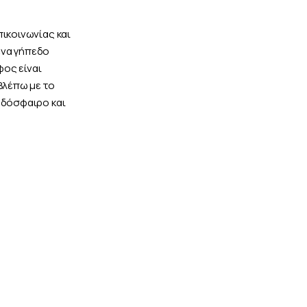
πικοινωνίας και
ένα γήπεδο
φος είναι
βλέπω με το
οδόσφαιρο και