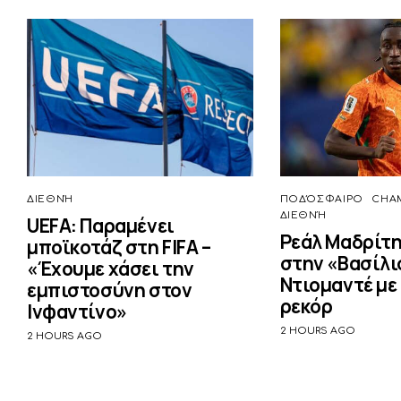
ΔΙΕΘΝΉ
ΠΟΔΌΣΦΑΙΡΟ
CHA
ΔΙΕΘΝΉ
UEFA: Παραμένει
Ρεάλ Μαδρίτη
μποϊκοτάζ στη FIFA –
στην «Βασίλι
«Έχουμε χάσει την
Ντιομαντέ με
εμπιστοσύνη στον
ρεκόρ
Ινφαντίνο»
2 HOURS AGO
2 HOURS AGO