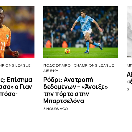
MPIONS LEAGUE
ΠΟΔΌΣΦΑΙΡΟ
CHAMPIONS LEAGUE
ΜΠ
ΔΙΕΘΝΉ
Α
ς: Επίσημα
Ρόδρι: Ανατροπή
«
σσα» ο Γιαν
δεδομένων – «Άνοιξε»
3 
 πόσο-
την πόρτα στην
Μπαρτσελόνα
3 HOURS AGO