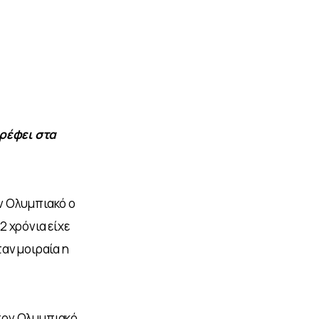
ρέφει στα 
 Ολυμπιακό ο   
 χρόνια είχε 
αν μοιραία η 
τον Ολυμπιακό 