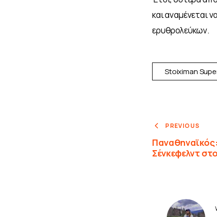
και αναμένεται να
ερυθρολεύκων.
Stoiximan Supe
PREVIOUS
Παναθηναϊκός: 
Σένκεφελντ στ