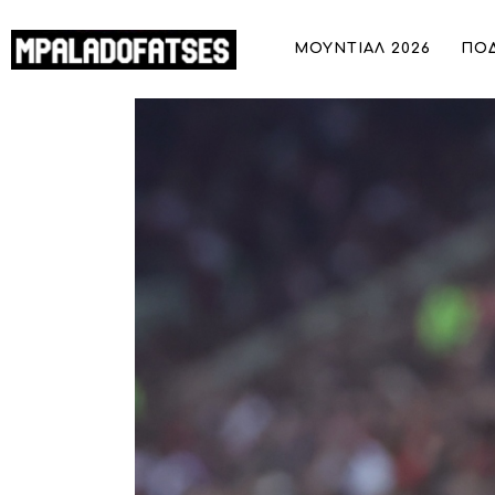
ΜΟΥΝΤΙΑΛ 2026
ΜΟΥΝΤΙΑΛ 2026
ΠΟ
ΠΟΔΟΣΦΑΙΡΟ
Ολυμπιακός:Επιστρέφει ο Θέος στο ε
ΜΠΑΣΚΕΤ
ΣΠΟΡ
ΣΥΝΕΝΤΕΥΞΕΙΣ
BLOGS
BEYOND SPORTS
ΑΦΙΕΡΩΜΑΤΑ
MEET THE TEAM