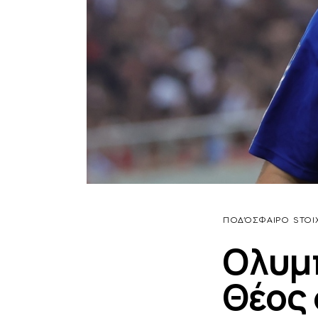
ΠΟΔΌΣΦΑΙΡΟ
STOI
Ολυμπ
Θέος 