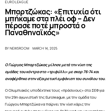
EUROLEAGUE
Μπαρτζώκας: «Επιτυχία ότι
ΑΦΙΕΡΩΜΑΤΑ
μπήκαμε στα πλέι οφ – Δεν
πέρασε ποτέ μπροστά ο
MEET THE TEAM
Παναθηναϊκός»
BY
NEWSROOM
MARCH 14, 2025
Ο Γιώργος Μπαρτζώκας μίλησε μετά την νίκη της 
ομάδας του κόντρα στο «τριφύλλι» με σκορ 76-74 και 
αναφέρθηκε στην εξαιρετική εμφάνιση του συνόλου του.
Ο Ολυμπιακός υποδέχτηκε τους «πράσινους» στο ΣΕΦ για 
την 29η αγωνιστική της Euroleague, με την ομάδα του 
Γιώργου Μπαρτζώκα να παίρνει την νίκη χάρις την 