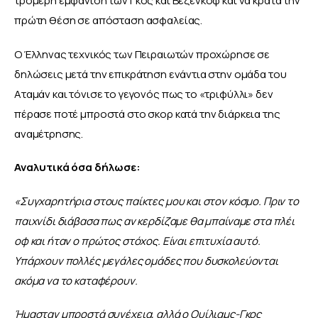
τρομερή εμφάνιση των Γκος και Βεζένκοφ και να κρατά την 
πρώτη θέση σε απόσταση ασφαλείας.
Ο Έλληνας τεχνικός των Πειραιωτών προχώρησε σε 
δηλώσεις μετά την επικράτηση ενάντια στην ομάδα του 
Αταμάν και τόνισε το γεγονός πως το «τριφύλλι» δεν 
πέρασε ποτέ μπροστά στο σκορ κατά την διάρκεια της 
αναμέτρησης.
Αναλυτικά όσα δήλωσε:
«Συγχαρητήρια στους παίκτες μου και στον κόσμο. Πριν το 
παιχνίδι διάβασα πως αν κερδίζαμε θα μπαίναμε στα πλέι 
οφ και ήταν ο πρώτος στόχος. Είναι επιτυχία αυτό. 
Υπάρχουν πολλές μεγάλες ομάδες που δυσκολεύονται 
ακόμα να το καταφέρουν.
Ήμασταν μπροστά συνέχεια, αλλά ο Ουίλιαμς-Γκος 