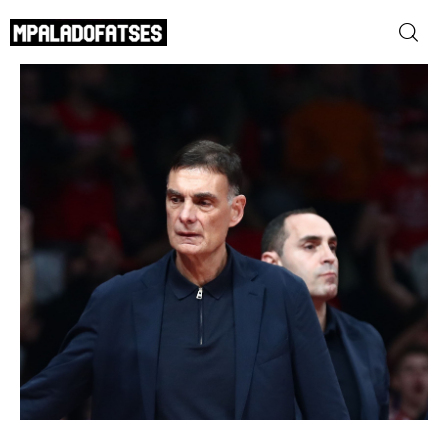
Μπαρτζώκας: «Επιτυχία ότι μπήκαμε στα
πλέι οφ – Δεν πέρασε ποτέ μπροστά ο
Παναθηναϊκός»
ΜΟΥΝΤΙΑΛ 2026
SHARE POST
ΠΟΔΟΣΦΑΙΡΟ
ΜΠΑΣΚΕΤ
ΣΠΟΡ
ΣΥΝΕΝΤΕΥΞΕΙΣ
BLOGS
BEYOND SPORTS