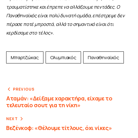
τραυματίστηκε και έπρεπε να αλλάξουμε πεντάδες. Ο 
Παναθηναϊκός είναι πολύ δυνατή ομάδα, επέστρεψε δεν 
πέρασε ποτέ μπροστά, αλλά το σημαντικό είναι ότι 
κερδίσαμε στο τέλος».
Μπαρτζώκας
Ολυμπιακός
Παναθηναϊκός
PREVIOUS
Αταμάν: «Δείξαμε χαρακτήρα, είχαμε το
τελευταίο σουτ για τη νίκη»
NEXT
Βεζένκοφ: «Θέλουμε τίτλους, όχι νίκες»