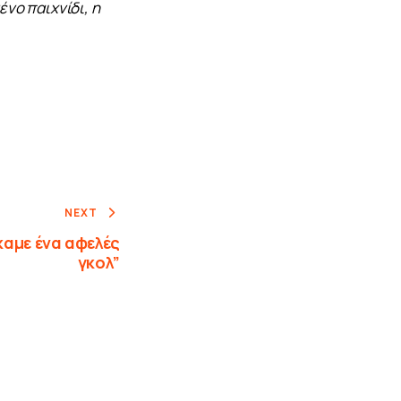
νο παιχνίδι, η 
NEXT
καμε ένα αφελές
γκολ”