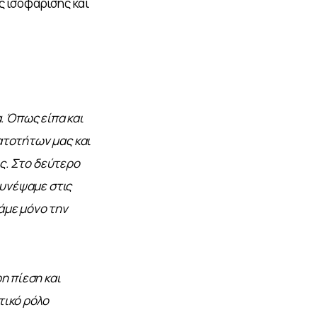
ς ισοφάρισης και 
 Όπως είπα και 
ατοτήτων μας και 
ς. Στο δεύτερο 
υνέψαμε στις 
άμε μόνο την 
η πίεση και 
ικό ρόλο 