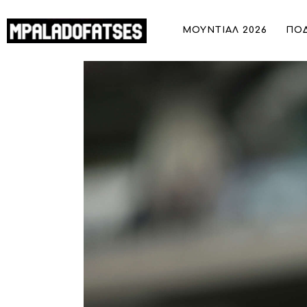
ΜΟΥΝΤΙΑΛ 2026
ΜΟΥΝΤΙΑΛ 2026
ΠΟ
ΠΟΔΟΣΦΑΙΡΟ
Λουτσέσκου: “Το αποτέλεσμα μας αφ
ΜΠΑΣΚΕΤ
ΣΠΟΡ
ΣΥΝΕΝΤΕΥΞΕΙΣ
BLOGS
BEYOND SPORTS
ΑΦΙΕΡΩΜΑΤΑ
MEET THE TEAM