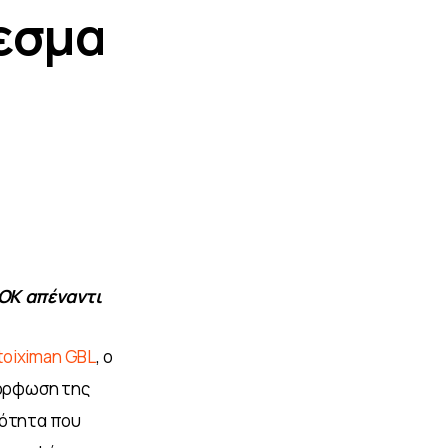
λεσμα
ΑΟΚ απέναντι
toiximan GBL
, ο 
όρφωση της 
ότητα που 