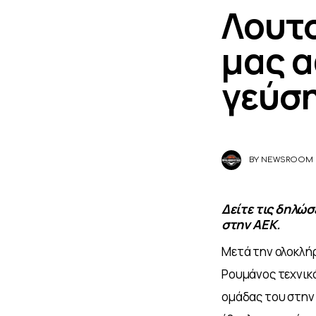
Λουτσ
μας α
γεύσ
BY
NEWSROOM
Δείτε τις δηλώ
στην ΑΕΚ.
Μετά την ολοκλήρ
Ρουμάνος τεχνικ
ομάδας του στην