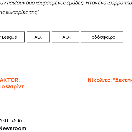
ταν παίζουν δύο κουρασμένες ομάδες. Ήταν ένα ισορροπημέ
ις ευκαιρίες της”.
r League
ΑΕΚ
ΠΑΟΚ
Ποδόσφαιρο
 AKTOR:
Νίκολιτς: “Δεχτή
 ο Φαρίντ
WRITTEN BY
Newsroom