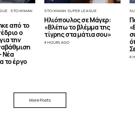
GUE
STOIXIMAN
STOIXIMAN SUPER LEAGUE
SU
Ηλιόπουλος σε Μάγερ:
Π
κε από το
«Βλέπω το βλέμμα της
«
νέδριο ο
τίγρης στα μάτια σου»
σ
για την
ό
4 HOURS AGO
ναβάθμιση
Σ
– Νέα
4 
α το έργο
More Posts