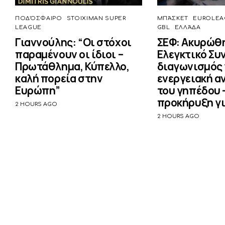
ΠΟΔΌΣΦΑΙΡΟ
STOIXIMAN SUPER
ΜΠΆΣΚΕΤ
EUROLEA
LEAGUE
GBL
ΕΛΛΆΔΑ
Γιαννούλης: “Οι στόχοι
ΣΕΦ: Ακυρώθη
παραμένουν οι ίδιοι –
Ελεγκτικό Συ
Πρωτάθλημα, Κύπελλο,
διαγωνισμός 
καλή πορεία στην
ενεργειακή α
Ευρώπη”
του γηπέδου 
προκήρυξη γι
2 HOURS AGO
2 HOURS AGO