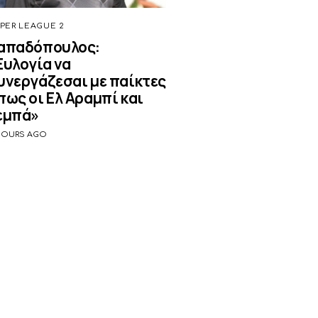
PER LEAGUE 2
απαδόπουλος:
Ευλογία να
υνεργάζεσαι με παίκτες
πως οι Ελ Αραμπί και
εμπά»
HOURS AGO