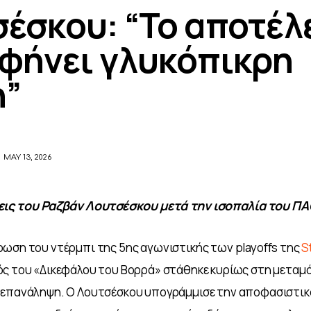
έσκου: “Το αποτέ
φήνει γλυκόπικρη
η”
MAY 13, 2026
σεις του Ραζβάν Λουτσέσκου μετά την ισοπαλία του Π
ωση του ντέρμπι της 5ης αγωνιστικής των playoffs της 
S
ός του «Δικεφάλου του Βορρά» στάθηκε κυρίως στη μεταμ
 επανάληψη. Ο Λουτσέσκου υπογράμμισε την αποφασιστικ