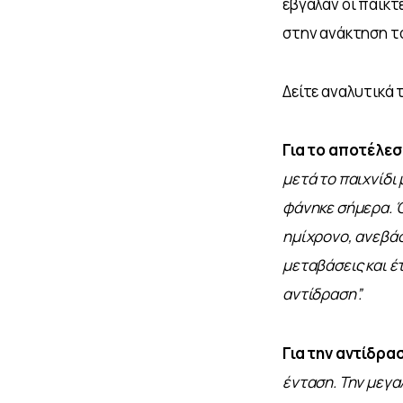
έβγαλαν οι παίκτ
στην ανάκτηση τ
Δείτε αναλυτικά 
Για το αποτέλε
μετά το παιχνίδι
φάνηκε σήμερα. Ό
ημίχρονο, ανεβάσ
μεταβάσεις και έ
αντίδραση”.
Για την αντίδρα
ένταση. Την μεγα