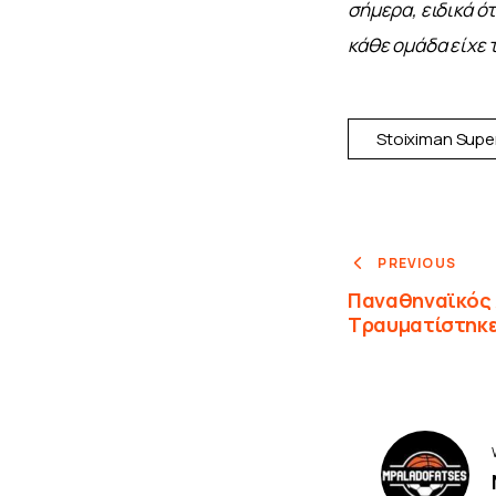
σήμερα, ειδικά ό
κάθε ομάδα είχε τ
Stoiximan Supe
PREVIOUS
Παναθηναϊκός
Τραυματίστηκε