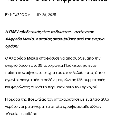
ΑΦΙΕΡΩΜΑΤΑ
BY
NEWSROOM
JULY 26, 2025
MEET THE TEAM
Η ΠΑΕ Λεβαδειακός είπε το δικό της… αντίο στον 
Αλφρέδο Μεχία, ο οποίος αποσύρθηκε από την ενεργό 
δράση!
Ο 
Αλφρέδο Μεχία 
αποφάσισε να αποσυρθει από την 
ενεργό δράση στα 35 του χρόνια. Πρόκειται για έναν 
παίκτη που άφησε το στίγμα του στον Λεβαδειακό, όπου 
αγωνίστηκε για πέντε σεζόν, μετρώντας 135 συμμετοχές 
και φορώντας συχνά το περιβραχιόνιο του αρχηγού.
Η ομάδα της 
Βοιωτίας 
τον αποχαιρέτησε με ένα λιτό αλλά 
γεμάτο νόημα μήνυμα, το οποίο έγραφε μεταξύ άλλων 
«Gracias capitán».