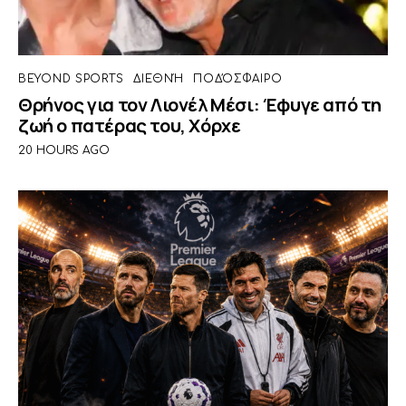
BEYOND SPORTS
ΔΙΕΘΝΉ
ΠΟΔΌΣΦΑΙΡΟ
Θρήνος για τον Λιονέλ Μέσι: Έφυγε από τη
ζωή ο πατέρας του, Χόρχε
20 HOURS AGO