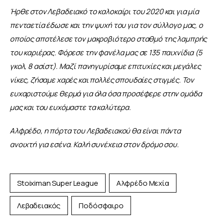
Ήρθε στον Λεβαδειακό το καλοκαίρι του 2020 και για μία 
πενταετία έδωσε και την ψυχή του για τον σύλλογο μας, ο 
οποίος αποτέλεσε τον μακροβιότερο σταθμό της λαμπρής 
του καριέρας. Φόρεσε την φανέλα μας σε 135 παιχνίδια (5 
γκολ, 8 ασίστ). Μαζί πανηγυρίσαμε επιτυχίες και μεγάλες 
νίκες, ζήσαμε χαρές και πολλές σπουδαίες στιγμές. Τον 
ευχαριστούμε θερμά για όλα όσα προσέφερε στην ομάδα 
μας και του ευχόμαστε τα καλύτερα.
Αλφρέδο, η πόρτα του Λεβαδειακού θα είναι πάντα 
ανοιχτή για εσένα. Καλή συνέχεια στον δρόμο σου.
Stoiximan Super League
Αλφρέδο Μεχία
Λεβαδειακός
Ποδόσφαιρο