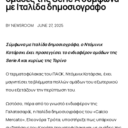
με Ιταλίδα δημοσιογράφο
ΑΦΙΕΡΩΜΑΤΑ
BY
NEWSROOM
JUNE 27, 2025
MEET THE TEAM
Σύμφωνα με Ιταλίδα δημοσιογράφο, ο Ντόμινικ 
Κοτάρσκι έχει προσεγγίσει το ενδιαφέρον ομάδων της 
Serie A και κυρίως της Τορίνο
Ο τερματοφύλακας του ΠΑΟΚ, Ντόμινικ Κοτάρσκι, έχει 
μαγνητίσει τα βλέμματα πολλών ομάδων του εξωτερικού 
που εξετάζουν την περίπτωση του.
Ωστόσο, πέρα από το γνωστό ενδιαφέρον της 
Γαλατασαράϊ, η Ιταλίδα δημοσιογράφος του «Calcio 
Mercato», Ελεονόρα Τρότα, υποστήριξε πως υπάρχουν 
συζητήσεις του Κροάτη τερματοφύλακα και με ομάδες της 