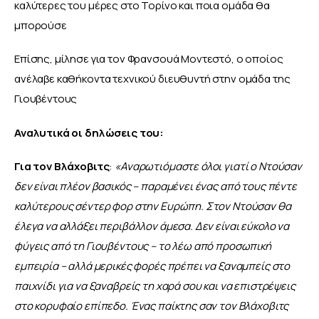
καλύτερες του μέρες στο Τορίνο και ποια ομάδα θα 
μπορούσε
Επίσης, μίλησε για τον Φρανσουά Μοντεστό, ο οποίος 
ανέλαβε καθήκοντα τεχνικού διευθυντή στην ομάδα της 
Γιουβέντους
Αναλυτικά οι δηλώσεις του:
Για τον Βλάχοβιτς
:
 «Αναρωτιόμαστε όλοι γιατί ο Ντούσαν 
δεν είναι πλέον βασικός – παραμένει ένας από τους πέντε 
καλύτερους σέντερ φορ στην Ευρώπη. Στον Ντούσαν θα 
έλεγα να αλλάξει περιβάλλον άμεσα. Δεν είναι εύκολο να 
φύγεις από τη Γιουβέντους – το λέω από προσωπική 
εμπειρία – αλλά μερικές φορές πρέπει να ξαναμπείς στο 
παιχνίδι για να ξαναβρείς τη χαρά σου και να επιστρέψεις 
στο κορυφαίο επίπεδο.
Ένας παίκτης σαν τον Βλάχοβιτς 