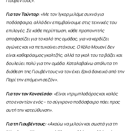
Γιουβέντους».
Για τον Τούντορ
: «Με τον Ίγκορ μιλάμε συχνά για 
ποδόσφαιρο, αλλά δεν επεμβαίνουμε στις τεχνικές του 
επιλογές. Σε κάθε περίπτωση, κάθε προπονητής 
αποφασίζει για το καλό της ομάδας, για να κερδίζει 
αγώνες και να πετυχαίνει στόχους. Ο Κόλο Μουανί δεν 
είναι καθαρόαιμος γκολτζής, αλλά τα γκολ του τα βάζει και 
δουλεύει πολύ για την ομάδα. Καταλαβαίνω απόλυτα τη 
διάθεση της Γιουβέντους να τον έχει ξανά δανεικό από την 
Παρί την επόμενη σεζόν».
Για τον τον Κονσεϊσάο
: «Είναι ντριμπλαδόρος και καλός 
στο εναντίον ενός – το σύγχρονο ποδόσφαιρο πάει προς 
αυτή την κατεύθυνση».
Για τη Γιουβέντους: 
«Ακούω να μιλούν και σωστά για τη 