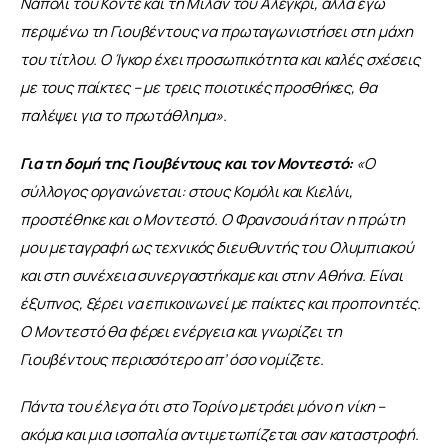
Νάπολι του Κόντε και τη Μίλαν του Αλέγκρι, αλλά εγώ 
περιμένω τη Γιουβέντους να πρωταγωνιστήσει στη μάχη 
του τίτλου. Ο Ίγκορ έχει προσωπικότητα και καλές σχέσεις 
με τους παίκτες – με τρεις ποιοτικές προσθήκες, θα 
παλέψει για το πρωτάθλημα».
Για τη δομή της Γιουβέντους και τον Μοντεστό:
 «Ο 
σύλλογος οργανώνεται: στους Κομόλι και Κιελίνι, 
προστέθηκε και ο Μοντεστό. Ο Φρανσουά ήταν η πρώτη 
μου μεταγραφή ως τεχνικός διευθυντής του Ολυμπιακού 
και στη συνέχεια συνεργαστήκαμε και στην Αθήνα. Είναι 
έξυπνος, ξέρει να επικοινωνεί με παίκτες και προπονητές. 
Ο Μοντεστό θα φέρει ενέργεια και γνωρίζει τη 
Γιουβέντους περισσότερο απ’ όσο νομίζετε.
Πάντα του έλεγα ότι στο Τορίνο μετράει μόνο η νίκη – 
ακόμα και μια ισοπαλία αντιμετωπίζεται σαν καταστροφή. 