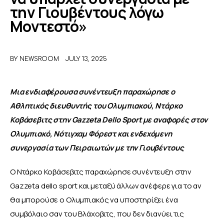
την Γιουβέντους λόγω
Μοντεστό»
ΑΦΙΕΡΩΜΑΤΑ
MEET THE TEAM
BY
NEWSROOM
JULY 13, 2025
Μια ενδιαφέρουσα συνέντευξη παραχώρησε ο 
Αθλητικός διευθυντής του Ολυμπιακού, Ντάρκο 
Κοβάσεβιτς στην Gazzeta Dello Sport με αναφορές στον 
Ολυμπιακό, Νότιγχαμ Φόρεστ και ενδεχόμενη 
συνεργασία των Πειραιωτών με την Γιουβέντους
Ο Ντάρκο Κοβάσεβιτς παραχώρησε συνέντευξη στην 
Gazzeta dello sport και μεταξύ άλλων ανέφερε για το αν 
θα μπορούσε ο Ολυμπιακός να υποστηρίξει ένα 
συμβόλαιο σαν του Βλάχοβιτς, που δεν διανύει τις 