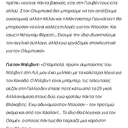
πρέπει να είναι πάντα βασικός, είτε στη Γιουβέντους είτε 
αλλού. Στον Ολυμπιακό δεν μπορούμε να τον αντέξουμε 
οικονομικά, αλλά η Μίλαν και η Μάντσεστερ Γιουνάιτεντ θα 
μπορούσαν να είναι καλές επιλογές για τον Ντούσαν. Και 
ίσως η Νότιγχαμ Φόρεστ
…
Έχουμε την ίδια ιδιοκτησία με 
τον αγγλικό σύλλογο, αλλά εγώ εργάζομαι αποκλειστικά 
για τον Ολυμπιακό».
Για τον Ντέιβιντ:
 «Ο Καμπελά, πρώην συμπαίκτης του 
Ντέιβιντ στη Λιλ, μου έχει μιλήσει με τα καλύτερα λόγια για 
τον Καναδό. Ο Ντέιβιντ είναι μπόμπερ, τις τελευταίες 
σεζόν στη Γαλλία δεν έπεσε ποτέ κάτω από τα 25 γκολ. 
Αλλά ανάμεσα στους δύο, εγώ κρατάω πάντα τον 
Βλάχοβιτς. Έχω αδυναμία στον Ντούσαν – τον προτιμώ 
ακόμα και από τον Χάαλαντ… Το ίδιο θα έλεγα και για τον 
Οσιμέν, ο οποίος πάντως θα ταίριαζε μια χαρά στη 