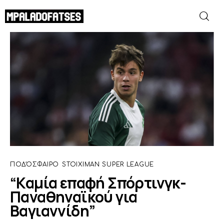
“Καμία επαφή Σπόρτινγκ-Παναθηναϊκού
για Βαγιαννίδη”
SHARE POST
ΜΟΥΝΤΙΑΛ 2026
ΠΟΔΟΣΦΑΙΡΟ
ΜΠΑΣΚΕΤ
ΣΠΟΡ
ΠΟΔΌΣΦΑΙΡΟ
STOIXIMAN SUPER LEAGUE
ΣΥΝΕΝΤΕΥΞΕΙΣ
“Καμία επαφή Σπόρτινγκ-
Παναθηναϊκού για
BLOGS
Βαγιαννίδη”
BEYOND SPORTS