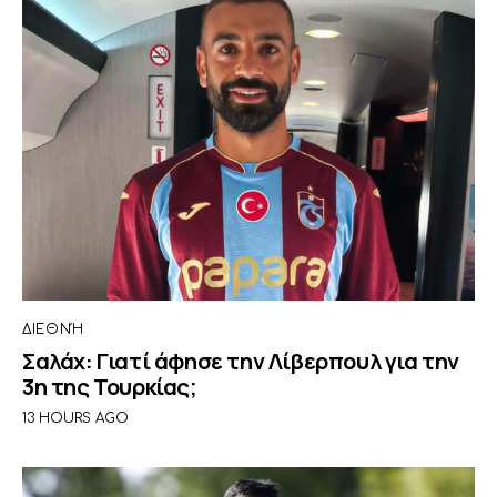
ΔΙΕΘΝΉ
Σαλάχ: Γιατί άφησε την Λίβερπουλ για την
3η της Τουρκίας;
13 HOURS AGO