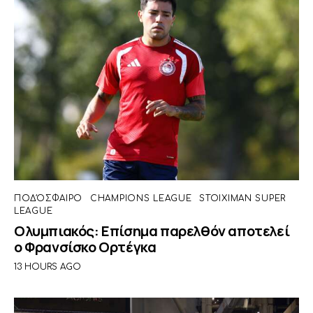
ΠΟΔΌΣΦΑΙΡΟ
CHAMPIONS LEAGUE
STOIXIMAN SUPER
LEAGUE
Ολυμπιακός: Επίσημα παρελθόν αποτελεί
ο Φρανσίσκο Ορτέγκα
13 HOURS AGO