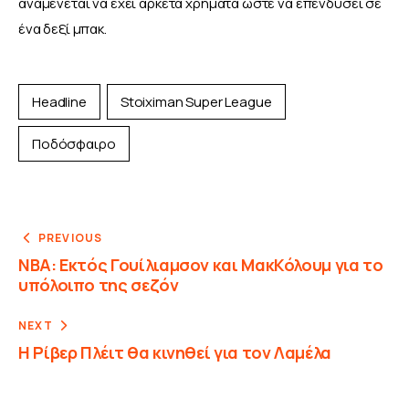
αναμένεται να έχει αρκετά χρήματα ώστε να επενδύσει σε 
ένα δεξί μπακ. 
Headline
Stoiximan Super League
Ποδόσφαιρο
PREVIOUS
ΝΒΑ: Εκτός Γουίλιαμσον και ΜακΚόλουμ για το
υπόλοιπο της σεζόν
NEXT
Η Ρίβερ Πλέιτ θα κινηθεί για τον Λαμέλα