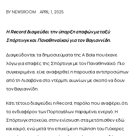
BY
NEWSROOM
APRIL 1, 2025
ΑΦΙΕΡΩΜΑΤΑ
MEET THE TEAM
Η Record διαψεύδει την ύπαρξη επαφών μεταξύ 
Σπόρτινγκ και Παναθηναϊκού για τον Βαγιαννίδη.
Διαψεύδονται τα δημοσιεύματα της A Bola που έκανε 
λόγω για επαφές της Σπόρτινγκ με τον Παναθηναϊκό. Πιο 
συγκεκριμένα, είχε αναφερθεί η παρουσία αντιπροσώπων 
από τη Λισαβόνα στο ντέρμπι αιωνίων με σκοπό να δουν 
τον Βαγιαννίδη. 
Κάτι τέτοιο διαψεύδει η Record, παρόλο που αναφέρει ότι 
το ενδιαφέρον των Πορτογάλων παραμένει ενεργό. Η 
Σπόρτινγκ στοχεύει στην ενίσχυση στα μετόπισθεν εδώ 
και καιρό, ενώ μετά την επικείμενη πώληση του Γιόκερες 