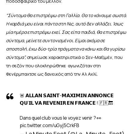
ποδοσφαιρικό του μέλλον.
“Σύντομα θα επιστρέψω στη Γαλλία. Θα το κάνουμε σωστά. 
Η καρδιά μου είναι πάντα στη Νις, αυτό δεν αλλάζει. Ίσως 
μία ημέρα επιστρέψω εκεί. Σας είπα παιδιά, θα επιστρέψω 
σύντομα, μείνετε συντονισμένοι. Είμαι ακόμα σε 
αποστολή, έχω δύο-τρία πράγματα να κάνω και θα γυρίσω 
σύντομα”, 
σημείωσε χαρακτηριστικά ο Σεν-Μαξιμέν, που 
τη σεζόν που ολοκληρώθηκε  αγωνιζόταν στη 
Φενέρμπαχτσε ως δανεικός από την Αλ Αχλί.
🚨 𝗔𝗟𝗟𝗔𝗡 𝗦𝗔𝗜𝗡𝗧-𝗠𝗔𝗫𝗜𝗠𝗜𝗡 𝗔𝗡𝗡𝗢𝗡𝗖𝗘
𝗤𝗨’𝗜𝗟 𝗩𝗔 𝗥𝗘𝗩𝗘𝗡𝗜𝗥 𝗘𝗡 𝗙𝗥𝗔𝗡𝗖𝗘 ! 🇫🇷🔙
Dans quel club vous le voyez venir ? 👀
pic.twitter.com/uGyj5CrkFB
— La Minute Foot (@La_Minute_Foot)