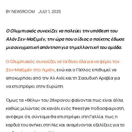
BY
NEWSROOM
JULY 1, 2025
ΑΦΙΕΡΩΜΑΤΑ
MEET THE TEAM
Ο Ολυμπιακός συνεχίζει να παλεύει την υπόθεση του 
Αλάν Σεν-Μαξιμέν, την ώρα που ο ίδιος ο παίκτης έδωσε 
μια αινιγματική απάντηση για τη μελλοντική του ομάδα.
Ο Ολυμπιακός συνεχίζει να τα δίνει όλα για να φέρει τον 
Σεν-Μαξιμέν στο Λιμάνι
, ενώ και ο Γάλλος επιθυμεί να 
αποχωρήσει από την Αλ Αχλί και τη Σαουδική Αραβία για 
να επιστρέψει στην Ευρώπη.
Όμως τα «θέλω» του 28χρονου φαίνονται πως είναι άλλα, 
καθώς μιλώντας σε κανάλι ενός freestyle ποδοσφαιριστή, 
ανέφερε ότι σύντομα θα επιστρέψει στη Γαλλία, πως η 
καρδιά του ανήκει στη Νις και αναμένονται εξελίξεις για το 