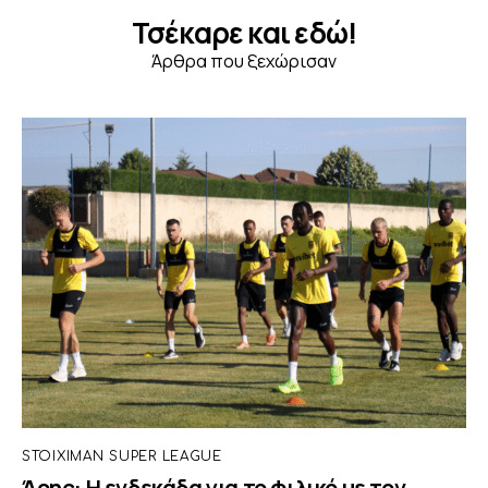
Τσέκαρε και εδώ!
Άρθρα που ξεχώρισαν
STOIXIMAN SUPER LEAGUE
Άρης: Η ενδεκάδα για το φιλικό με τον