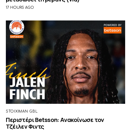
17 HOURS AGO
STOIXIMAN GBL
Περιστέρι Betsson: Ανακοίνωσε τον
Τζέιλεν Φιντς