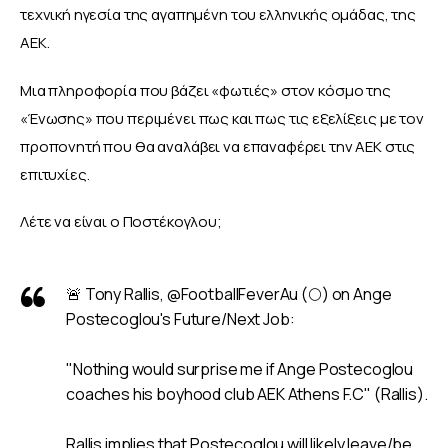
τεχνική ηγεσία της αγαπημένη του ελληνικής ομάδας, της 
ΑΕΚ.
Μια πληροφορία που βάζει «φωτιές» στον κόσμο της 
«Ένωσης» που περιμένει πως και πως τις εξελίξεις με τον 
προπονητή που θα αναλάβει να επαναφέρει την ΑΕΚ στις 
επιτυχίες.
Λέτε να είναι ο Ποστέκογλου;
🚨 Tony Rallis,
@FootballFeverAu
(🌕) on Ange
Postecoglou's Future/Next Job:
"Nothing would surprise me if Ange Postecoglou
coaches his boyhood club AEK Athens F.C" (Rallis).
Rallis implies that Postecoglou will likely leave/be