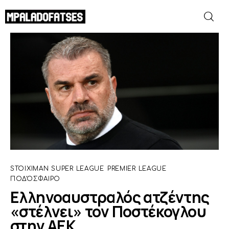
Ελληνοαυστραλός ατζέντης «στέλνει»
τον Ποστέκογλου στην ΑΕΚ
SHARE POST
ΜΟΥΝΤΙΑΛ 2026
ΠΟΔΟΣΦΑΙΡΟ
ΜΠΑΣΚΕΤ
ΣΠΟΡ
STOIXIMAN SUPER LEAGUE
PREMIER LEAGUE
ΣΥΝΕΝΤΕΥΞΕΙΣ
ΠΟΔΌΣΦΑΙΡΟ
Ελληνοαυστραλός ατζέντης
BLOGS
«στέλνει» τον Ποστέκογλου
στην ΑΕΚ
BEYOND SPORTS