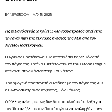
ΑΦΙΕΡΩΜΑΤΑ
BY
NEWSROOM
MAY 19, 2025
MEET THE TEAM
Ως πιθανό σενάριο κρίνει Ελληνοαυστραλός ατζέντης 
την ανάληψη της τεχνικής ηγεσίας της ΑΕΚ από τον 
Άγγελο Ποστέκογλου.
Ο Άγγελος Ποστέκογλου θα αποτελέσει παρελθόν από 
τον πάγκο της Τοτέναμ μετά τον τελικό του Europa League 
απέναντι στην Μάντσεστερ Γιουνάιτεντ.
Τον ομογενή προπονητή συνέδεσε με τον πάγκο της ΑΕΚ 
ο Ελληνοαυστραλός ατζέντης, Τόνι Ράλλης. 
Ο Ράλλης ανέφερε πως δεν θα αποτελούσε έκπληξη για 
τον ίδιο αν έβλεπε τον Ποστέκογλου να αναλαμβάνει την 