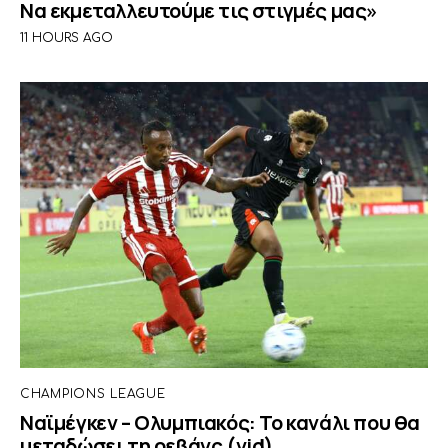
Να εκμεταλλευτούμε τις στιγμές μας»
11 HOURS AGO
CHAMPIONS LEAGUE
Ναϊμέγκεν – Ολυμπιακός: Το κανάλι που θα
μεταδώσει τη ρεβάνς (vid)