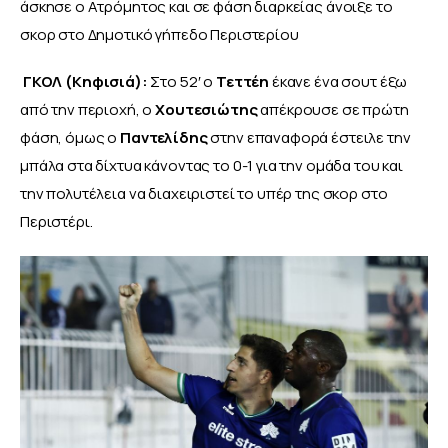
άσκησε ο Ατρόμητος και σε φάση διαρκείας άνοιξε το 
σκορ στο Δημοτικό γήπεδο Περιστερίου
 ΓΚΟΛ (Κηφισιά): 
Στο 52′ ο 
Τεττέη
 έκανε ένα σουτ έξω 
από την περιοχή, ο
 Χουτεσιώτης 
απέκρουσε σε πρώτη 
φάση, όμως ο 
Παντελίδης
 στην επαναφορά έστειλε την 
μπάλα στα δίχτυα κάνοντας το 0-1 για την ομάδα του και 
την πολυτέλεια να διαχειριστεί το υπέρ της σκορ στο 
Περιστέρι.