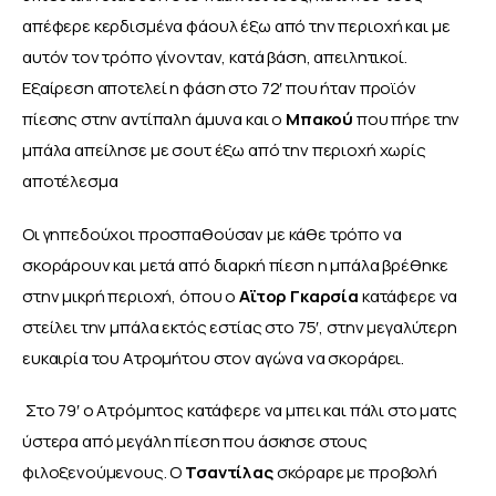
απέφερε κερδισμένα φάουλ έξω από την περιοχή και με 
αυτόν τον τρόπο γίνονταν, κατά βάση, απειλητικοί. 
Εξαίρεση αποτελεί η φάση στο 72′ που ήταν προϊόν 
πίεσης στην αντίπαλη άμυνα και ο 
Μπακού 
που πήρε την 
μπάλα απείλησε με σουτ έξω από την περιοχή χωρίς 
αποτέλεσμα
Οι γηπεδούχοι προσπαθούσαν με κάθε τρόπο να 
σκοράρουν και μετά από διαρκή πίεση η μπάλα βρέθηκε 
στην μικρή περιοχή, όπου ο 
Αϊτορ Γκαρσία
 κατάφερε να 
στείλει την μπάλα εκτός εστίας στο 75′, στην μεγαλύτερη 
ευκαιρία του Ατρομήτου στον αγώνα να σκοράρει.
 Στο 79′ ο Ατρόμητος κατάφερε να μπει και πάλι στο ματς 
ύστερα από μεγάλη πίεση που άσκησε στους 
φιλοξενούμενους. Ο 
Τσαντίλας 
σκόραρε με προβολή 