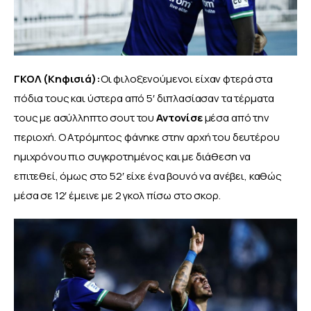
ΓΚΟΛ (Κηφισιά):
Οι φιλοξενούμενοι είχαν φτερά στα 
πόδια τους και ύστερα από 5′ διπλασίασαν τα τέρματα 
τους με ασύλληπτο σουτ του 
Αντονίσε
 μέσα από την 
περιοχή. Ο Ατρόμητος φάνηκε στην αρχή του δευτέρου 
ημιχρόνου πιο συγκροτημένος και με διάθεση να 
επιτεθεί, όμως στο 52′ είχε ένα βουνό να ανέβει, καθώς 
μέσα σε 12′ έμεινε με 2 γκολ πίσω στο σκορ. 