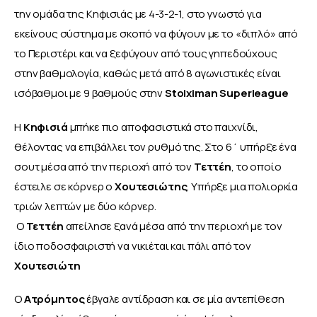
την ομάδα της Κηφισιάς με 4-3-2-1, στο γνωστό για 
εκείνους σύστημα με σκοπό να φύγουν με το «διπλό» από 
το Περιστέρι και να ξεφύγουν από τους γηπεδούχους 
στην βαθμολογία, καθώς μετά από 8 αγωνιστικές είναι 
ισόβαθμοι με 9 βαθμούς στην
 Stoiximan Superleague
Η
 Κηφισιά 
μπήκε πιο αποφασιστικά στο παιχνίδι, 
θέλοντας να επιβάλλει τον ρυθμό της. Στο 6΄ υπήρξε ένα 
σουτ μέσα από την περιοχή από τον 
Τεττέη
, το οποίο 
έστειλε σε κόρνερ ο 
Χουτεσιώτης
. Υπήρξε μια πολιορκία 
τριών λεπτών με δύο κόρνερ.
 Ο 
Τεττέη 
απείλησε ξανά μέσα από την περιοχή με τον 
ίδιο ποδοσφαιριστή να νικιέται και πάλι από τον 
Χουτεσιώτη
Ο 
Ατρόμητος 
έβγαλε αντίδραση και σε μία αντεπίθεση 