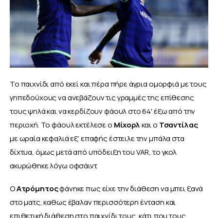
Το παιχνίδι από εκεί και πέρα πήρε άγρια ομορφιά με τους 
γηπεδούχους να ανεβάζουν τις γραμμές της επίθεσης 
τους ψηλά και να κερδίζουν φάουλ στο 64′ έξω από την 
περιοχή. Το φάουλ εκτέλεσε ο
 Μίχορλ 
και ο 
Τσαντίλας
με ωραία κεφαλιά εξ’ επαφής έστειλε την μπάλα στα 
δίχτυα, όμως μετά από υπόδειξη του VAR, το γκολ 
ακυρώθηκε λόγω οφσάιντ
Ο 
Ατρόμητος
 φάνηκε πως είχε την διάθεση να μπει ξανά 
στο ματς, καθως έβαλαν περισσότερη ένταση και 
επιθετική διάθεση στο παιχνίδι τους, κάτι που τους 