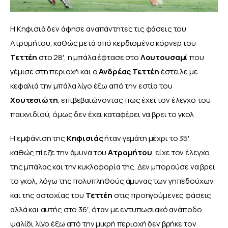
Η Κηφισιά δεν άφησε αναπάντητες τις φάσεις του 
Ατρομήτου, καθώς μετά από κερδισμένο κόρνερ του 
Τεττέη
 στο 28′, η μπάλα έφτασε στο 
Λουτουσαμί
 που 
γέμισε στη περιοχή και ο 
Ανδρέας Τεττέη 
έστειλε με 
κεφαλιά την μπάλα λίγο έξω από την εστία του 
Χουτεσιώτη
, επιβεβαιώνοντας πως έχει τον έλεγχο του 
παιχνιδιού, όμως δεν έχει καταφέρει να βρει το γκολ
Η εμφάνιση της 
Κηφισιάς 
ήταν γεμάτη μέχρι το 35′, 
καθώς πίεζε την άμυνα του 
Ατρομήτου
, είχε τον έλεγχο 
της μπάλας και την κυκλοφορία της. Δεν μπορούσε να βρει 
το γκολ, λόγω της πολυπληθούς άμυνας των γηπεδούχων 
και της αστοχίας του 
Τεττέη 
στις προηγούμενες φάσεις 
αλλά και αυτής στο 36′, όταν με εντυπωσιακό ανάποδο 
ψαλίδι λίγο έξω από την μικρή περιοχή δεν βρήκε τον 