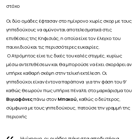
στόχο
Οι δύο ομάδες έφτασαν στο ημίχρονο χωρίς σκορ με τους 
γηπεδούχους να αμύνονται αποτελεσματικά στις 
επιθέσεις της Κηφισιάς, η οποία είχε τον έλεγχο του 
παιχνιδιού και τις περισσότερες ευκαιρίες. 
 Ο Ατρόμητος είχε τις δικές του καλές στιγμές, κυρίως 
μέσω αντεπιθέσεων και θα μπορούσε να έχει σκοράρει αν 
υπήρχε καθαρή σκέψη στην τελική εκτέλεση. Οι 
γηπεδούχοι είχαν έντονα παράπονα  για την φάση του 9′ 
καθώς θεωρούν πως υπήρχε πέναλτι στο μαρκάρισμα του 
Βιγιαφάνες
 πάνω στον 
Μπακού,
 καθώς ο δεύτερος, 
σύμφωνα με τους γηπεδούχους, πατούσε την γραμμή της 
περιοχής 
Ημίχρονο, οι ομάδες πάνε στα αποδυτήρια