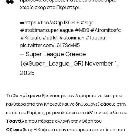
χωρίς σκορ στο Περιστέρι.
➡️
https://t.co/aQqpJXCELE
#slgr
#stoiximansuperleague
#MD9
#Atromitosfc
#Kifisiafc
#atrkif
#stoiximan
#football
pic.twitter.com/L6L7SdvHi5
— Super League Greece
(@Super_League_GR)
November 1,
2025
Το 
2ο ημίχρονο
 ξεκίνησε με τον Ατρόμητο να έχει μπει 
καλύτερα από την Κηφισιά και να δημιουργεί φάσεις στην 
εστία του Ραμίρες, με μεγαλύτερη στο 48′ την κεφαλία του 
Τσαντίλα
 που πέρασε αλλαγή στην θέση του 
Οζέγκοβιτς
. Η Κηφισιά απάντησε άμεσα στην πίεση που 