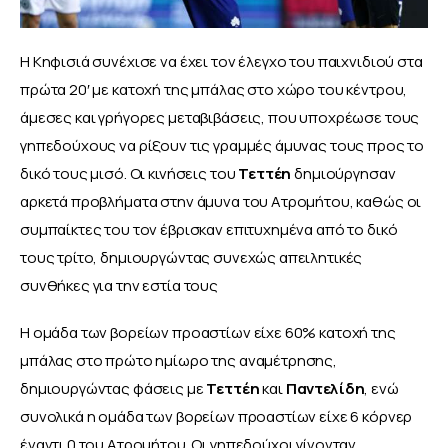
Η Κηφισιά συνέχισε να έχει τον έλεγχο του παιχνιδιού στα 
πρώτα 20′ με κατοχή της μπάλας στο χώρο του κέντρου, 
άμεσες και γρήγορες μεταβιβάσεις, που υποχρέωσε τους 
γηπεδούχους να ρίξουν τις γραμμές άμυνας τους προς το 
δικό τους μισό. Οι κινήσεις του 
Τεττέη
 δημιούργησαν 
αρκετά προβλήματα στην άμυνα του Ατρομήτου, καθώς οι 
συμπαίκτες του τον έβρισκαν επιτυχημένα από το δικό 
τους τρίτο, δημιουργώντας συνεχώς απειλητικές 
συνθήκες για την εστία τους
Η ομάδα των βορείων προαστίων είχε 60% κατοχή της 
μπάλας στο πρώτο ημίωρο της αναμέτρησης, 
δημιουργώντας φάσεις με 
Τεττέη
 και 
Παντελίδη
, ενώ 
συνολικά η ομάδα των βορείων προαστίων είχε 6 κόρνερ 
έναντι 0 του Ατρομήτου. Οι γηπεδούχοι γίνονταν 