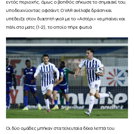
εντός περιοχής, όμως ο βοηθός σήκωσε το σημαιακί του, 
υποδεικνύοντας οφσάιντ. Ο VAR ανέλαβε δράση και 
υπέδειξε στον διαιτητή γκολ με το «Αστέρι» να μπαίνει και 
πάλι στο ματς (1-2), το οποίο πήρε φωτιά
Οι δύο ομάδες μπήκαν στα τελευταία δέκα λεπτά του 