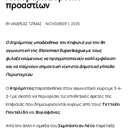
προαστίων
ΑΦΙΕΡΩΜΑΤΑ
BY
ΑΝΔΡΈΑΣ ΤΖΊΜΑΣ
NOVEMBER 1, 2025
MEET THE TEAM
Ο Ατρόμητος υποδέχθηκε την Κηφισιά για την 9η 
αγωνιστική της Stoiximan Superleague
με τους 
φιλοξενούμενους να πραγματοποιούν καλή εμφάνιση 
και να παίρνουν σημαντική νίκη στο Δημοτικό γήπεδο 
Περιστερίου
Ο 
Ατρόμητος
 παρατάχθηκε στον αγωνιστικό χώρο με 3-4-
2-1 με σκοπό να περιορίσει τις επιθετικές αρετές της 
Κηφισιάς που δημιουργούνται κυρίως από τους 
Τεττεέη
, 
Παντελίδη 
και 
Βιγιαφάνες
.
Από την άλλη η ομάδα του 
Σεμπάστιαν Λέτο
 παρέταξε 