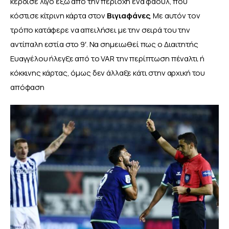
κέρδισε λίγο έξω από την περιοχή ένα φάουλ, που 
κόστισε κίτρινη κάρτα στον 
Βιγιαφάνες
. Με αυτόν τον 
τρόπο κατάφερε να απειλήσει με την σειρά του την 
αντίπαλη εστία στο 9′. Να σημειωθεί πως ο Διαιτητής 
Ευαγγέλου ήλεγξε από το VAR την περίπτωση πέναλτι ή 
κόκκινης κάρτας, όμως δεν άλλαξε κάτι στην αρχική του 
απόφαση