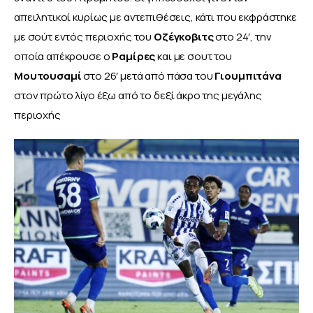
απειλητικοί κυρίως με αντεπιθέσεις, κάτι που εκφράστηκε 
με σούτ εντός περιοχής του 
Οζέγκοβιτς
 στο 24′, την 
οποία απέκρουσε ο 
Ραμίρες
 και με σουτ του
Μουτουσαμί
 στο 26′ μετά από πάσα του
 Γιουμπιτάνα
στον πρώτο λίγο έξω από το δεξί άκρο της μεγάλης 
περιοχής