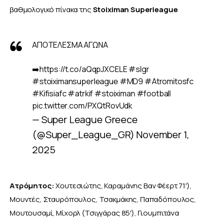
βαθμολογικό πίνακα της 
Stoiximan Superleague
ΑΠΟΤΕΛΕΣΜΑ ΑΓΩΝΑ
➡️
https://t.co/aQqpJXCELE
#slgr
#stoiximansuperleague
#MD9
#Atromitosfc
#Kifisiafc
#atrkif
#stoiximan
#football
pic.twitter.com/PXQtRovUdk
— Super League Greece
(@Super_League_GR)
November 1,
2025
Ατρόμητος:
 Χουτεσιώτης, Καραμάνης Βαν Φέερτ 71′), 
Μουντές, Σταυρόπουλος, Τσακμάκης, Παπαδόπουλος, 
Μουτουσαμί, Μίχορλ (Τσιγγάρας 85′), Γιουμπιτάνα 