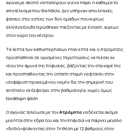
αγώνα με σκοπό να παλέψουν για να πάρει η καθεμία το 
αποτέλεσμα που θα ήθελε. Δεν υπήρχαν απειλητικές 
φάσεις στις εστίες των δύο ομάδων που κυρίως 
αλληλοεξουδετερώθηκαν παίζοντας με ένταση, κυρίως 
στον χώρο του κέντρου
Τα λεπτά των καθυστερήσεων ήταν επτά  και ο Ατρόμητος 
προσπάθησε σε ορισμένες περιπτώσεις να πιέσει εκ 
νέου την άμυνα της Κηφισιάς, βάζοντας την στα καρέ της 
και προσπαθώντας την ύστατη στιγμή να φτάσει στην 
ισοφάριση προκειμένου να μην δει την σημερινή του 
αντίπαλο να ξεφεύγει στην βαθμολογία, χωρίς όμως 
ξεκάθαρη φάση
Ο αγώνας τελείωσε με τον 
Ατρόμητο
 να δέχεται ακόμα 
μία ήττα στην έδρα του και την Κηφισιά να παίρνει μεγάλο 
«διπλό»φτάνοντας στην 7η θέση με 12 βαθμούς στον 