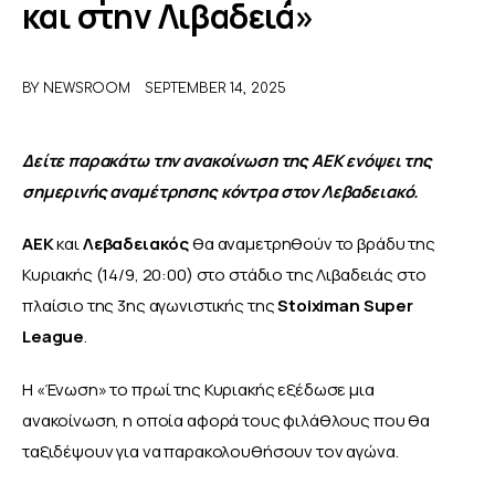
και στην Λιβαδειά»
ΑΦΙΕΡΩΜΑΤΑ
BY
NEWSROOM
SEPTEMBER 14, 2025
MEET THE TEAM
Δείτε παρακάτω την ανακοίνωση της ΑΕΚ ενόψει της 
σημερινής αναμέτρησης κόντρα στον Λεβαδειακό. 
ΑΕΚ
 και 
Λεβαδειακός
 θα αναμετρηθούν το βράδυ της 
Κυριακής (14/9, 20:00) στο στάδιο της Λιβαδειάς στο 
πλαίσιο της 3ης αγωνιστικής της 
Stoiximan Super 
League
.
Η «Ένωση» το πρωί της Κυριακής εξέδωσε μια 
ανακοίνωση, η οποία αφορά τους φιλάθλους που θα 
ταξιδέψουν για να παρακολουθήσουν τον αγώνα. 