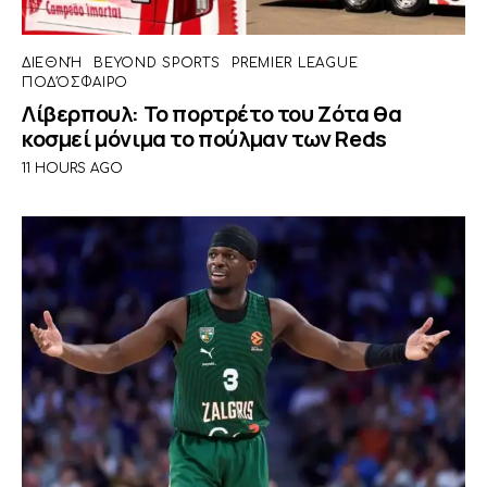
ΔΙΕΘΝΉ
BEYOND SPORTS
PREMIER LEAGUE
ΠΟΔΌΣΦΑΙΡΟ
Λίβερπουλ: Το πορτρέτο του Ζότα θα
κοσμεί μόνιμα το πούλμαν των Reds
11 HOURS AGO