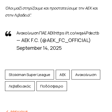
Όλοι μαζί στηρίζουμε και προστατεύουμε την ΑΕΚ και 
στην Λιβαδειά”.
Ανακοίνωση ΠΑΕ ΑΕΚ
https://t.co/wqa4Pdeztb
— AEK F.C. (@AEK_FC_OFFICIAL)
September 14, 2025
Stoiximan Super League
ΑΕΚ
Ανακοίνωση
Λεβαδειακός
Ποδόσφαιρο
PREVIOUS