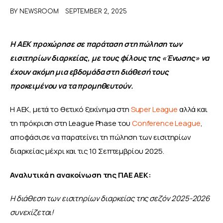
BY
NEWSROOM
SEPTEMBER 2, 2025
ΑΦΙΕΡΩΜΑΤΑ
Η ΑΕΚ προχώρησε σε παράταση στη πώληση των 
MEET THE TEAM
εισιτηρίων διαρκείας, με τους φίλους της «Ένωσης» να 
έχουν ακόμη μια εβδομάδα στη διάθεσή τους 
προκειμένου να τα προμηθευτούν.
Η ΑΕΚ, μετά το θετικό ξεκίνημα στη 
Super League
 αλλά και 
τη πρόκριση στη League Phase του 
Conference League
, 
αποφάσισε να παρατείνει τη πώληση των εισιτηρίων 
διαρκείας μέχρι και τις 10 Σεπτεμβρίου 2025.
Αναλυτικά η ανακοίνωση της ΠΑΕ ΑΕΚ:
Η διάθεση των εισιτηρίων διαρκείας της σεζόν 2025-2026 
συνεχίζεται!