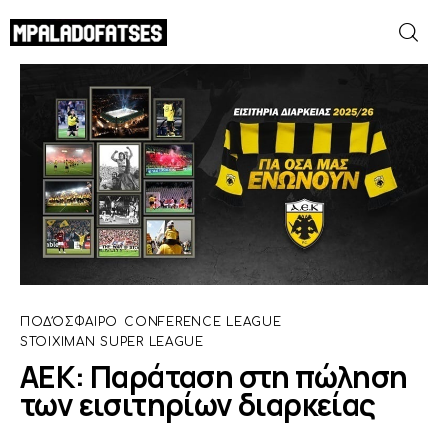
ΑΕΚ: Παράταση στη πώληση των
εισιτηρίων διαρκείας
SHARE POST
ΜΟΥΝΤΙΑΛ 2026
ΠΟΔΟΣΦΑΙΡΟ
ΜΠΑΣΚΕΤ
ΣΠΟΡ
ΠΟΔΌΣΦΑΙΡΟ
CONFERENCE LEAGUE
STOIXIMAN SUPER LEAGUE
ΣΥΝΕΝΤΕΥΞΕΙΣ
ΑΕΚ: Παράταση στη πώληση
των εισιτηρίων διαρκείας
BLOGS
BEYOND SPORTS