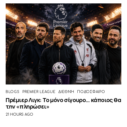
BLOGS
PREMIER LEAGUE
ΔΙΕΘΝΉ
ΠΟΔΌΣΦΑΙΡΟ
Πρέμιερ Λιγκ: Το μόνο σίγουρο… κάποιος θα
την «πληρώσει»
21 HOURS AGO