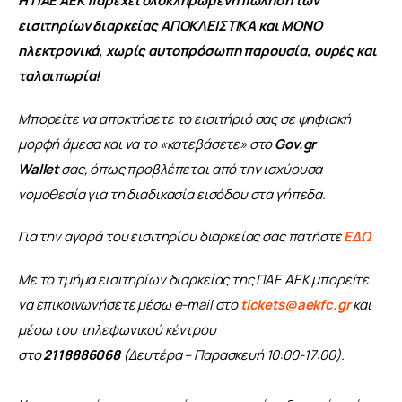
Η ΠΑΕ ΑΕΚ παρέχει ολοκληρωμένη πώληση των 
εισιτηρίων διαρκείας ΑΠΟΚΛΕΙΣΤΙΚΑ και ΜΟΝΟ 
ηλεκτρονικά, χωρίς αυτοπρόσωπη παρουσία, ουρές και 
ταλαιπωρία!
Μπορείτε να αποκτήσετε το εισιτήριό σας σε ψηφιακή 
μορφή άμεσα και να το «κατεβάσετε» στο 
Gov.gr 
Wallet
 σας, όπως προβλέπεται από την ισχύουσα 
νομοθεσία για τη διαδικασία εισόδου στα γήπεδα.
Για την αγορά του εισιτηρίου διαρκείας σας πατήστε 
ΕΔΩ
Με το τμήμα εισιτηρίων διαρκείας της ΠΑΕ ΑΕΚ μπορείτε 
να επικοινωνήσετε μέσω e-mail στο 
tickets@aekfc.gr
 και 
μέσω του τηλεφωνικού κέντρου 
στο 
2118886068 
(Δευτέρα – Παρασκευή 10:00-17:00).