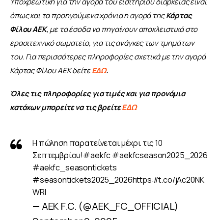
Υποχρεωτική για την αγορά του εισιτηρίου διαρκείας είναι 
όπως και τα προηγούμενα χρόνια η αγορά της 
Κάρτας 
Φίλου ΑΕΚ
, με τα έσοδα να πηγαίνουν αποκλειστικά στο 
ερασιτεχνικό σωματείο, για τις ανάγκες των τμημάτων 
του. Για περισσότερες πληροφορίες σχετικά με την αγορά 
Κάρτας Φίλου ΑΕΚ δείτε 
ΕΔΩ
.
Όλες τις πληροφορίες για τιμές και για προνόμια 
κατόχων μπορείτε να τις βρείτε 
ΕΔΩ
Η πώληση παρατείνεται μέχρι τις 10
Σεπτεμβρίου!
#aekfc
#aekfcseason2025_2026
#aekfc_seasontickets
#seasontickets2025_2026
https://t.co/jAc20NK
WRl
— AEK F.C. (@AEK_FC_OFFICIAL)